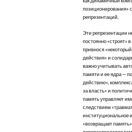
как динамичный комп
позиционирования» с
репрезентаций.
Эти репрезентации н
постоянно «строят» 
привнося «некоторый
действия» и солидарн
важно учитывать авт
памяти и ее ядра — п
действию», комплек
за власть» и политич
память управляет ими»
следствием «травмат
институциональное и
«возвращает память»,
перераспределяя тем 