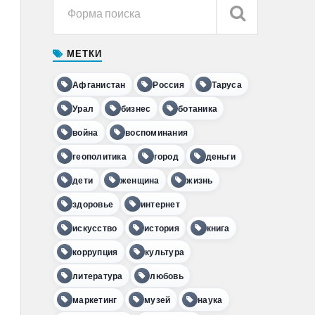
МЕТКИ
Афганистан
Россия
Таруса
Урал
бизнес
ботаника
война
воспоминания
геополитика
город
деньги
дети
женщина
жизнь
здоровье
интернет
искусство
история
книга
коррупция
культура
литература
любовь
маркетинг
музей
наука