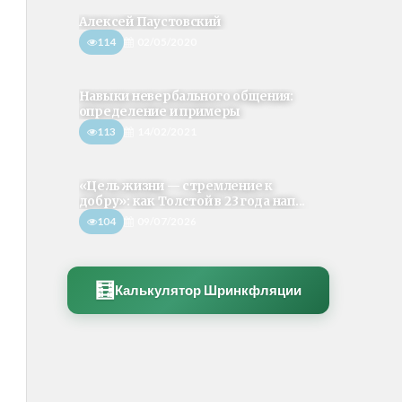
Алексей Паустовский
114
02/05/2020
Навыки невербального общения:
определение и примеры
113
14/02/2021
«Цель жизни — стремление к
добру»: как Толстой в 23 года нап...
104
09/07/2026
🧮
Калькулятор Шринкфляции