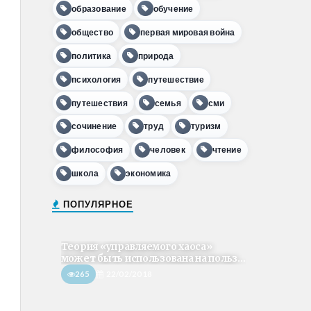
образование
обучение
общество
первая мировая война
политика
природа
психология
путешествие
путешествия
семья
сми
сочинение
труд
туризм
философия
человек
чтение
школа
экономика
ПОПУЛЯРНОЕ
Теория «управляемого хаоса»
может быть использована на польз...
265
22/02/2018