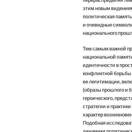
этим новым видением [
политическая память
и очевидные символ
национального прошл
Тем самым важной п
национальной памят
идентичности в прос
конфликтной борьбы 
ее легитимации, вк
(образы прошлого и 
героического, предст
стратегии и практик
характер возникнове
Подобная исследоват
динамики политическ