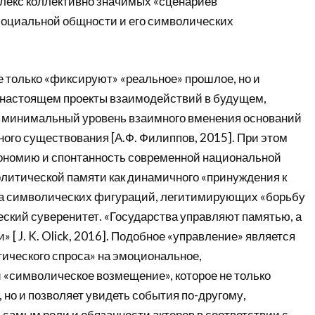
лекс коллективно значимых «сценариев
оциальной общности и его символических
е только «фиксируют» «реальное» прошлое, но и
в настоящем проекты взаимодействий в будущем,
 минимальный уровень взаимного вменения оснований
ого существования [А.Ф. Филиппов, 2015]. При этом
ономию и спонтанность современной национальной
олитической памяти как динамичного «принуждения к
са символических фигураций, легитимирующих «борьбу
еский суверенитет. «Государства управляют памятью, а
 [ J. K. Olick, 2016]. Подобное «управление» является
ического спроса» на эмоциональное,
 «символическое возмещение», которое не только
 но и позволяет увидеть события по-другому,
самым роли и обязанности актеров в соответствии с