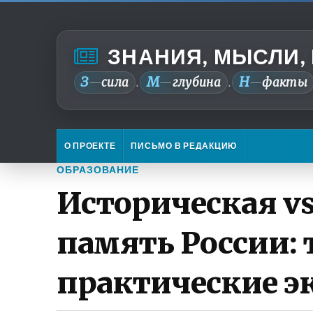
ЗНАНИЯ, МЫСЛИ,
З
М
Н
—
сила
—
глубина
—
факты
.
.
О ПРОЕКТЕ
ПИСЬМО В РЕДАКЦИЮ
ОБРАЗОВАНИЕ
Историческая v
память России: 
практические э