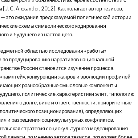
 J. C. Alexander, 2012]. Как полагает автор тезисов,
 — это ожидания предсказуемой политической истории
ические схемы символического кодирования
ого и будущего из настоящего.
редметной областью исследования «работы»
и по продуцированию нарративов национальной
транстве России становится изучение процесса
«памятей», конкуренции жанров и эволюции профилей
лючающих разнообразные смысловые компоненты
будущего, политические характеристики элит, типологию
авления о долге, вине и ответственности, приоритетные
и политического позиционирования), определяющих
ния и разрешения социокультурных конфликтов.
ельская стратегия социокультурного моделирования
ой памяти, по мнению автора тезисов, позволяет более