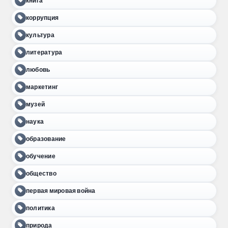
книга
коррупция
культура
литература
любовь
маркетинг
музей
наука
образование
обучение
общество
первая мировая война
политика
природа