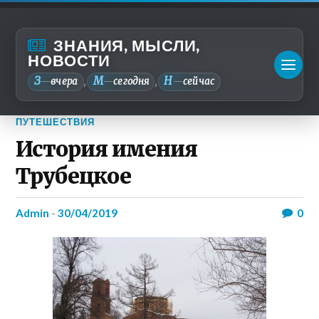
ЗНАНИЯ, МЫСЛИ,
НОВОСТИ
З
М
Н
—
вчера
—
сегодня
—
сейчас
,
,
ПУТЕШЕСТВИЯ
История имения
Трубецкое
admin
-
30/04/2019
0