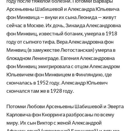
году после тяжелой болезни. Потомки Варвары
Арсеньевны Шабишевой и Александра Юльевича
фон Минквица — внуки их сына Леонида — живут
сейчас в Москве. Их дочь, Зинаида Александровна
фон Минквиц, известный ботаник, умерла в 1918
году от сыпного тифа. Вера Александровна фон
Минквиц (в замужестве Лютостанская) умерла в
блокадном Ленинграде. Евгения Александровна
фон Минквиц эмигрировала с отцом Александром
Юльевичем фон Минквицем в Финляндию, где
скончалась в 1952 году. Александр Юльевич
скончался там же в 1928 году.
Потомки Любови Арсеньевны Шабишевой и Эверта
Карловича фон Кнорринга разбросаны по всему
миру. Их сын Виктор с женой Александрой
Афанасьевной (урожденной Бакушевой) и детьми