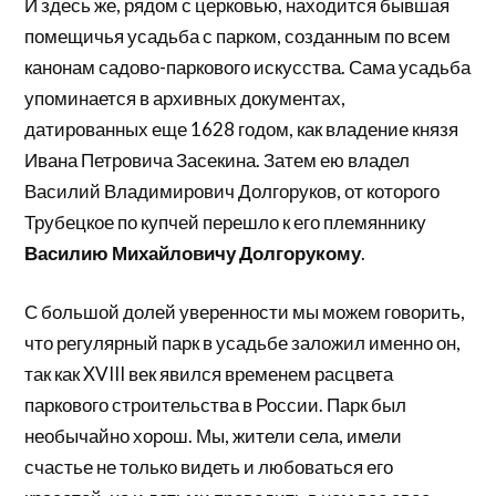
И здесь же, рядом с церковью, находится бывшая
помещичья усадьба с парком, созданным по всем
канонам садово-паркового искусства. Сама усадьба
упоминается в архивных документах,
датированных еще 1628 годом, как владение князя
Ивана Петровича Засекина. Затем ею владел
Василий Владимирович Долгоруков, от которого
Трубецкое по купчей перешло к его племяннику
Василию Михайловичу Долгорукому
.
С большой долей уверенности мы можем говорить,
что регулярный парк в усадьбе заложил именно он,
так как XVIII век явился временем расцвета
паркового строительства в России. Парк был
необычайно хорош. Мы, жители села, имели
счастье не только видеть и любоваться его