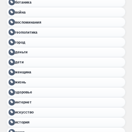
ботаника
война
воспоминания
геополитика
город
деньги
дети
женщина
жизнь
здоровье
интернет
искусство
история