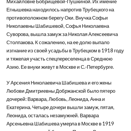
Михайловне Бобрищевой-Пушкиной. Их имение
Егнышевка находилось напротив Трубецкого на
противоположном берегу Оки. Внучка Софьи
Николаевны Шабишевой, Софья Николаевна
Суворова, вышла замуж за Николая Алексеевича
Столпакова. К сожалению, на ее долю выпало
изгнание из своей усадьбы в Трубецком в 1918 году
и тяжелая участь спецпереселенца в Среднюю
Азию. Ее внуки живут в Москве и С.-Петербурге.
У Арсения Николаевича Шабишева и его жены
Любови Дмитриевны Добржанской было пятеро
дочерей: Варвара, Любовь, Леонида, Анна и
Екатерина. Четыре дочери вышли замуж, пятая,
Леонида, осталась незамужней. Варвара
Арсеньевна Шабишева умерла в Москве в 1919