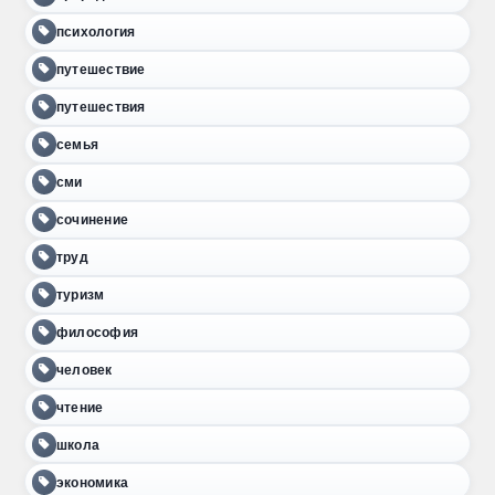
психология
путешествие
путешествия
семья
сми
сочинение
труд
туризм
философия
человек
чтение
школа
экономика