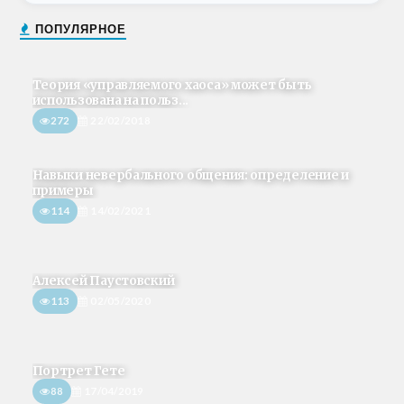
ПОПУЛЯРНОЕ
Теория «управляемого хаоса» может быть
использована на польз...
272
22/02/2018
Навыки невербального общения: определение и
примеры
114
14/02/2021
Алексей Паустовский
113
02/05/2020
Портрет Гете
88
17/04/2019