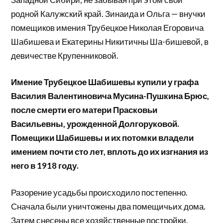
родной Калужский край. Зинаида и Ольга — внучки
помещиков имения Трубецкое Николая Егоровича
Шабишева и Екатерины Никитичны Ша-бишевой, в
девичестве Крупенниковой.
Имение Трубецкое Шабишевы купили у графа
Василия Валентиновича Мусина-Пушкина Брюс,
после смерти его матери Прасковьи
Васильевны, урожденной Долгоруковой.
Помещики Шабишевы и их потомки владели
имением почти сто лет, вплоть до их изгнания из
него в 1918 году.
Разорение усадьбы происходило постепенно.
Сначала были уничтожены два помещичьих дома.
Затем снесены все хозяйственные постройки.