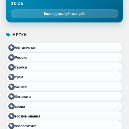
2026
Календарь публикаций
МЕТКИ
Афганистан
Россия
Таруса
Урал
бизнес
ботаника
война
воспоминания
геополитика