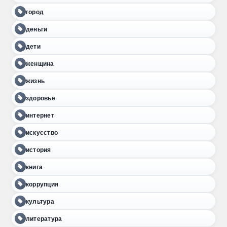
город
деньги
дети
женщина
жизнь
здоровье
интернет
искусство
история
книга
коррупция
культура
литература