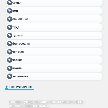
семья
сми
сочинение
труд
туризм
философия
человек
чтение
школа
экономика
ПОПУЛЯРНОЕ
Теория «управляемого хаоса» может быть
использована на польз...