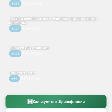
265
22/02/2018
Навыки невербального общения: определение и
примеры
114
14/02/2021
Алексей Паустовский
111
02/05/2020
Портрет Гете
92
17/04/2019
🧮
Калькулятор Шринкфляции