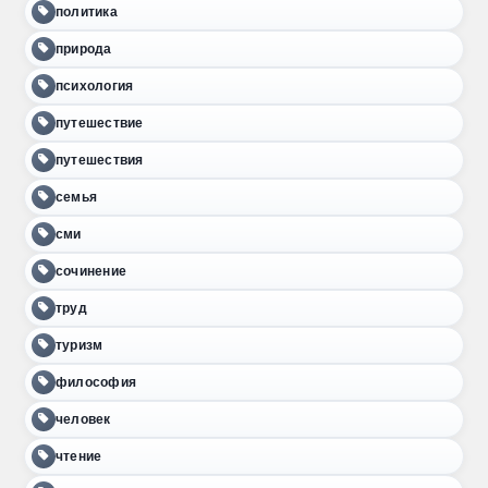
политика
природа
психология
путешествие
путешествия
семья
сми
сочинение
труд
туризм
философия
человек
чтение