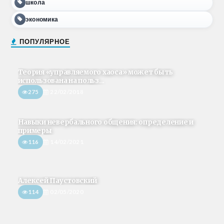
школа
экономика
ПОПУЛЯРНОЕ
Теория «управляемого хаоса» может быть
использована на польз...
275
22/02/2018
Навыки невербального общения: определение и
примеры
116
14/02/2021
Алексей Паустовский
114
02/05/2020