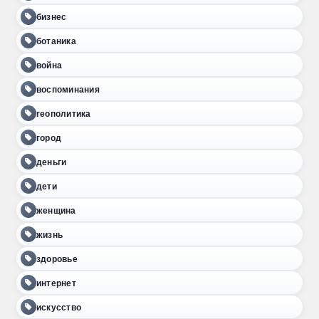
бизнес
ботаника
война
воспоминания
геополитика
город
деньги
дети
женщина
жизнь
здоровье
интернет
искусство