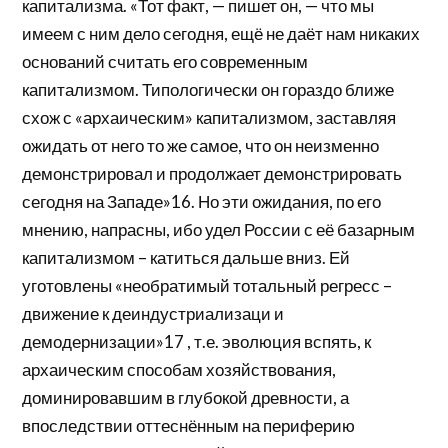
капитализма. «Тот факт, — пишет он, — что мы
имеем с ним дело сегодня, ещё не даёт нам никаких
оснований считать его современным
капитализмом. Типологически он гораздо ближе
схож с «архаическим» капитализмом, заставляя
ожидать от него то же самое, что он неизменно
демонстрировал и продолжает демонстрировать
сегодня на Западе»16. Но эти ожидания, по его
мнению, напрасны, ибо удел России с её базарным
капитализмом – катиться дальше вниз. Ей
уготовлены «необратимый тотальный регресс –
движение к деиндустриализаци и
демодернизации»17 , т.е. эволюция вспять, к
архаическим способам хозяйствования,
доминировавшим в глубокой древности, а
впоследствии оттеснённым на периферию