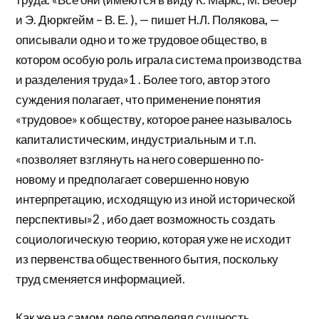
и Э. Дюркгейм – В. Е. ), — пишет Н.Л. Полякова, —
описывали одно и то же трудовое общество, в
котором особую роль играла система производства
и разделения труда»1 . Более того, автор этого
суждения полагает, что применение понятия
«трудовое» к обществу, которое ранее называлось
капиталистическим, индустриальным и т.п.
«позволяет взглянуть на него совершенно по-
новому и предполагает совершенно новую
интерпретацию, исходящую из иной исторической
перспективы»2 , ибо дает возможность создать
социологическую теорию, которая уже не исходит
из первенства общественного бытия, поскольку
труд сменяется информацией.
Как же на самом деле определял сущность