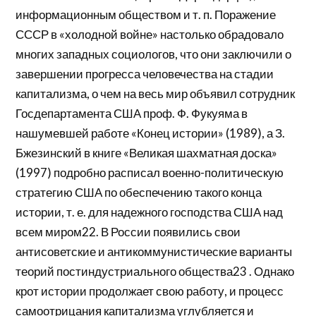
информационным обществом и т. п. Поражение
СССР в «холодной войне» настолько обрадовало
многих западных социологов, что они заключили о
завершении прогресса человечества на стадии
капитализма, о чем на весь мир объявил сотрудник
Госдепартамента США проф. Ф. Фукуяма в
нашумевшей работе «Конец истории» (1989), а З.
Бжезинский в книге «Великая шахматная доска»
(1997) подробно расписал военно-политическую
стратегию США по обеспечению такого конца
истории, т. е. для надежного господства США над
всем миром22. В России появились свои
антисоветские и антикоммунистические варианты
теорий постиндустриального общества23 . Однако
крот истории продолжает свою работу, и процесс
самоотрицания капитализма углубляется и