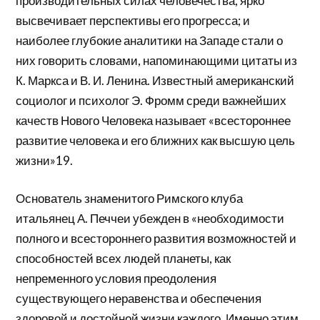
производительных силах человечества, ярко
высвечивает перспективы его прогресса; и
наиболее глубокие аналитики на Западе стали о
них говорить словами, напоминающими цитаты из
К. Маркса и В. И. Ленина. Известный американский
социолог и психолог Э. Фромм среди важнейших
качеств Нового Человека называет «всестороннее
развитие человека и его ближних как высшую цель
жизни»19.
Основатель знаменитого Римского клуба
итальянец А. Печчеи убежден в «необходимости
полного и всестороннего развития возможностей и
способностей всех людей планеты, как
непременного условия преодоления
существующего неравенства и обеспечения
здоровой и достойной жизни каждого. Именно этим