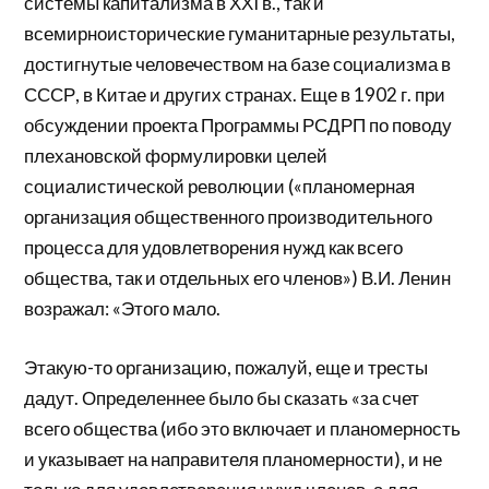
системы капитализма в ХХI в., так и
всемирноисторические гуманитарные результаты,
достигнутые человечеством на базе социализма в
СССР, в Китае и других странах. Еще в 1902 г. при
обсуждении проекта Программы РСДРП по поводу
плехановской формулировки целей
социалистической революции («планомерная
организация общественного производительного
процесса для удовлетворения нужд как всего
общества, так и отдельных его членов») В.И. Ленин
возражал: «Этого мало.
Этакую-то организацию, пожалуй, еще и тресты
дадут. Определеннее было бы сказать «за счет
всего общества (ибо это включает и планомерность
и указывает на направителя планомерности), и не