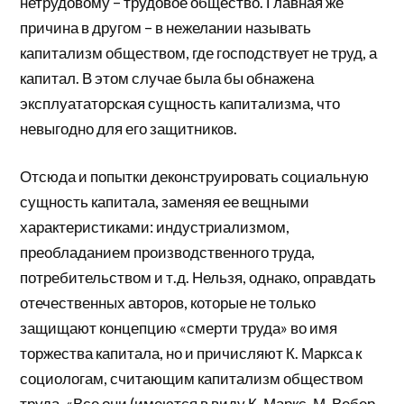
нетрудовому – трудовое общество. Главная же
причина в другом – в нежелании называть
капитализм обществом, где господствует не труд, а
капитал. В этом случае была бы обнажена
эксплуататорская сущность капитализма, что
невыгодно для его защитников.
Отсюда и попытки деконструировать социальную
сущность капитала, заменяя ее вещными
характеристиками: индустриализмом,
преобладанием производственного труда,
потребительством и т.д. Нельзя, однако, оправдать
отечественных авторов, которые не только
защищают концепцию «смерти труда» во имя
торжества капитала, но и причисляют К. Маркса к
социологам, считающим капитализм обществом
труда. «Все они (имеются в виду К. Маркс, М. Вебер