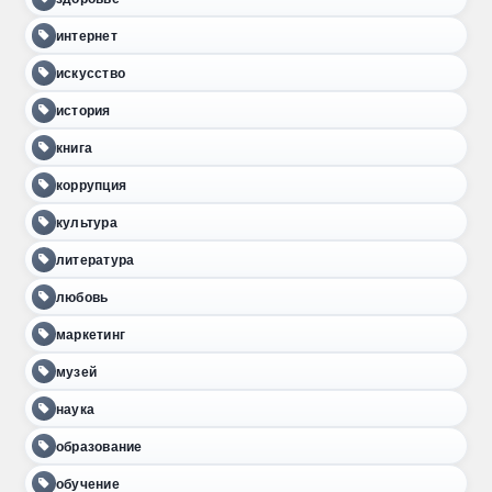
интернет
искусство
история
книга
коррупция
культура
литература
любовь
маркетинг
музей
наука
образование
обучение