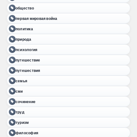
общество
первая мировая война
политика
природа
психология
путешествие
путешествия
семья
сми
сочинение
труд
туризм
философия