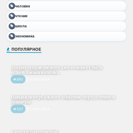
человек
чтение
школа
экономика
ПОПУЛЯРНОЕ
Теория «управляемого хаоса» может быть
использована на польз...
281
22/02/2018
Навыки невербального общения: определение и
примеры
117
14/02/2021
Алексей Паустовский