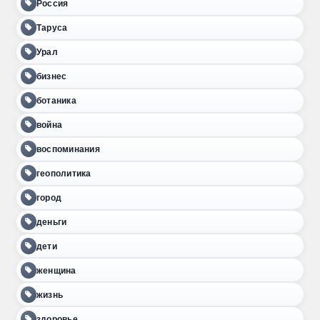
Россия
Таруса
Урал
бизнес
ботаника
война
воспоминания
геополитика
город
деньги
дети
женщина
жизнь
здоровье