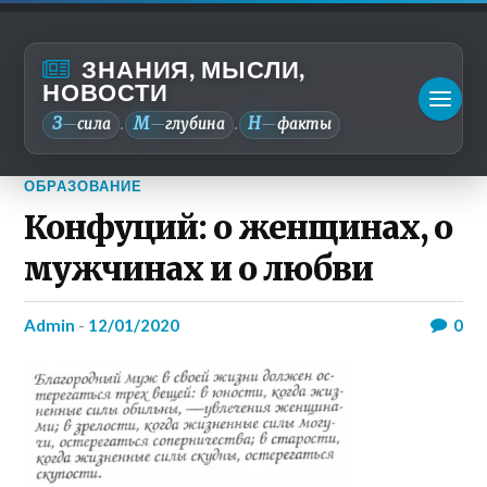
ЗНАНИЯ, МЫСЛИ,
НОВОСТИ
З
М
Н
—
сила
—
глубина
—
факты
.
.
ОБРАЗОВАНИЕ
Конфуций: о женщинах, о
мужчинах и о любви
admin
-
12/01/2020
0