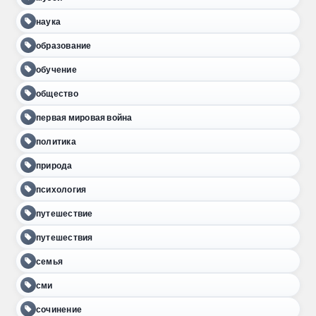
наука
образование
обучение
общество
первая мировая война
политика
природа
психология
путешествие
путешествия
семья
сми
сочинение