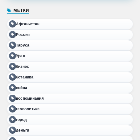
МЕТКИ
Афганистан
Россия
Таруса
Урал
бизнес
ботаника
война
воспоминания
геополитика
город
деньги