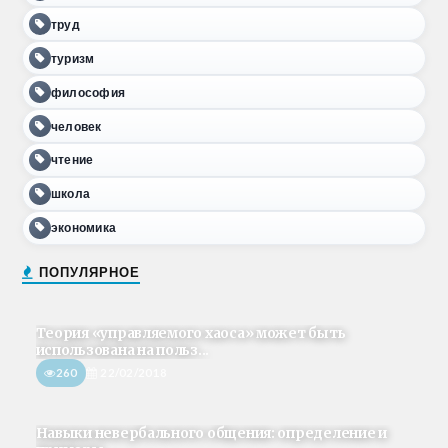
труд
туризм
философия
человек
чтение
школа
экономика
ПОПУЛЯРНОЕ
Теория «управляемого хаоса» может быть
использована на польз...
260
22/02/2018
Навыки невербального общения: определение и