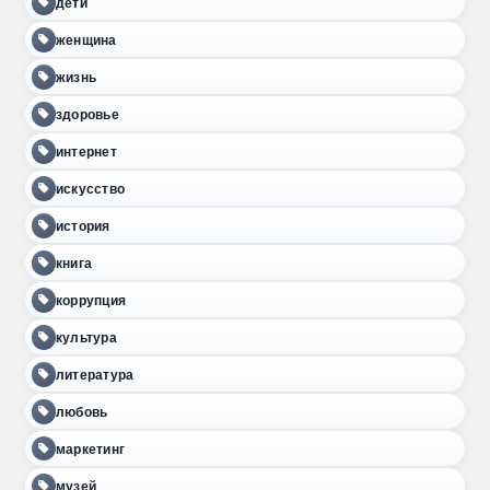
дети
женщина
жизнь
здоровье
интернет
искусство
история
книга
коррупция
культура
литература
любовь
маркетинг
музей