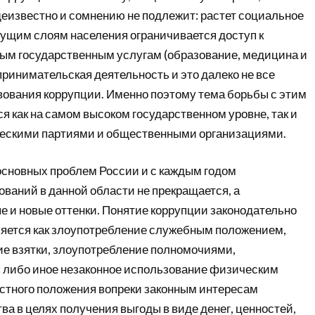
щеизвестно и сомнению не подлежит: растет социальное
ущим слоям населения ограничивается доступ к
м государственным услугам (образование, медицина и
едпринимательская деятельность и это далеко не все
ования коррупции. Именно поэтому тема борьбы с этим
 как на самом высоком государственном уровне, так и
ескими партиями и общественными организациями.
 основных проблем России и с каждым годом
ваний в данной области не прекращается, а
е и новые оттенки. Понятие коррупции законодательно
ляется как злоупотребление служебным положением,
ие взятки, злоупотребление полномочиями,
 либо иное незаконное использование физическим
стного положения вопреки законным интересам
ва в целях получения выгоды в виде денег, ценностей,