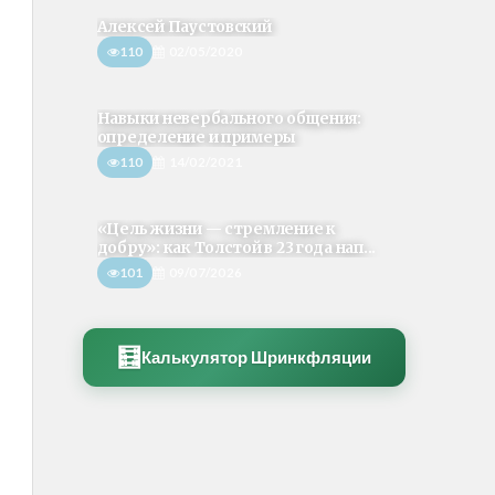
Алексей Паустовский
110
02/05/2020
Навыки невербального общения:
определение и примеры
110
14/02/2021
«Цель жизни — стремление к
добру»: как Толстой в 23 года нап...
101
09/07/2026
🧮
Калькулятор Шринкфляции