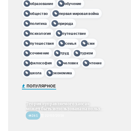
образование
обучение
общество
первая мировая война
политика
природа
психология
путешествие
путешествия
семья
сми
сочинение
труд
туризм
философия
человек
чтение
школа
экономика
ПОПУЛЯРНОЕ
Теория «управляемого хаоса»
может быть использована на польз...
261
22/02/2018