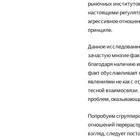
рыночных институтов,
настоящими регулято
агрессивное отношен
принципе.
Данное исследование
зачастую многие фак
благодаря наличию к
факт обуславливает
явлениями не как с о
тесной взаимосвязи.
проблем, оказывающи
Попробуем сгруппиро
отношений перераспр
взгляд, следует пос