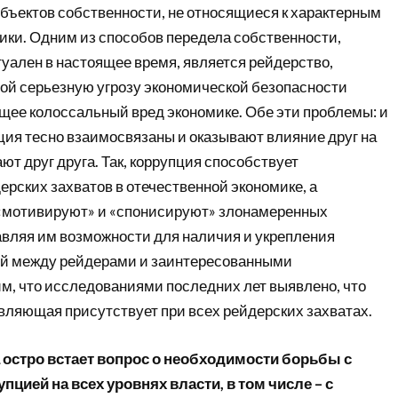
бъектов собственности, не относящиеся к характерным
ики. Одним из способов передела собственности,
уален в настоящее время, является рейдерство,
й серьезную угрозу экономической безопасности
ящее колоссальный вред экономике. Обе эти проблемы: и
ция тесно взаимосвязаны и оказывают влияние друг на
ют друг друга. Так, коррупция способствует
рских захватов в отечественной экономике, а
«мотивируют» и «спонисируют» злонамеренных
авляя им возможности для наличия и укрепления
ей между рейдерами и заинтересованными
м, что исследованиями последних лет выявлено, что
вляющая присутствует при всех рейдерских захватах.
 остро встает вопрос о необходимости борьбы с
пцией на всех уровнях власти, в том числе – с