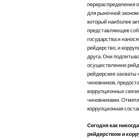
перераспределения о
для рыночной эконом
который наиболее акт
представляющее собо
государства и нанос
рейдерство, и корруп
друга. Они подпитыва
осуществлению рейде
рейдерские захваты 
чиновников, предост
коррупционных связ
чиновниками. Отмети
коррупционная соста
Сегодня как никогда
рейдерством и корру