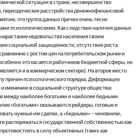
омической ситуации в стране, несовершенство
, периодические расстройства денежнофинансовой
метим, что группа данных причин очень тесно
нами психологическими. Как следствие наличия данных
 нарастание недовольства населения своим
вие социальной защищенности, отсутствие роста
сравнению с ростом цен на потребительском рынке и
особенно это касается работников бюджетной сферы, но
является и в коммерческом секторе). На второе место
ппу причин психологического порядка. Деформации
к изменению в социальной структуре общества:
в между наиболее богатыми и наиболее бедными
олее «богатыми» оказываются рейдеры, готовые и
вать нужные им сделки, а «бедными» – чиновники,
 распоряжаться государственной собственностью как
противостоять в силу объективных (таких как