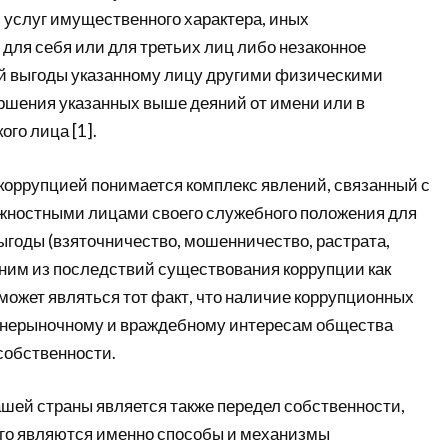
 услуг имущественного характера, иных
для себя или для третьих лиц либо незаконное
й выгоды указанному лицу другими физическими
ершения указанных выше деяний от имени или в
го лица [1].
коррупцией понимается комплекс явлений, связанный с
жностными лицами своего служебного положения для
ыгоды (взяточничество, мошенничество, растрата,
дним из последствий существования коррупции как
может являться тот факт, что наличие коррупционных
 нерыночному и враждебному интересам общества
собственности.
шей страны является также передел собственности,
го являются именно способы и механизмы