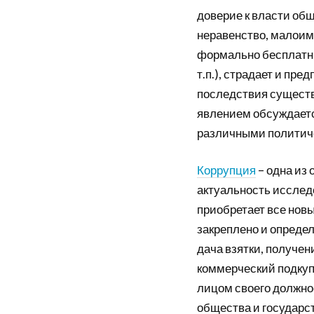
доверие к власти об
неравенство, малоим
формально бесплатны
т.п.), страдает и пр
последствия существ
явлением обсуждается
различными политич
Коррупция
– одна из
актуальность исследо
приобретает все новы
закреплено и опреде
дача взятки, получен
коммерческий подкуп
лицом своего должно
общества и государст