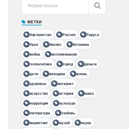
МЕТКИ
Афганистан
Россия
Таруса
Урал
бизнес
ботаника
война
воспоминания
геополитика
город
деньги
дети
женщина
жизнь
здоровье
интернет
искусство
история
книга
коррупция
культура
литература
любовь
маркетинг
музей
наука