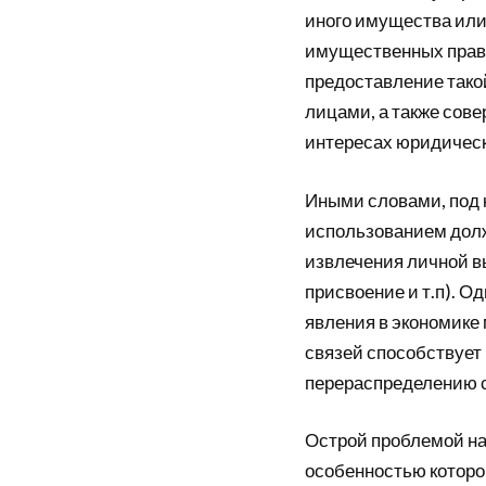
иного имущества или
имущественных прав 
предоставление тако
лицами, а также сов
интересах юридическо
Иными словами, под 
использованием дол
извлечения личной в
присвоение и т.п). О
явления в экономике 
связей способствует
перераспределению 
Острой проблемой на
особенностью которо