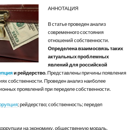
АННОТАЦИЯ
В статье проведен анализ
современного состояния
отношений собственности.
Определена взаимосвязь таких
актуальных проблемных
явлений для российской
упция
и рейдерство.
Представлены причины появления
иях собственности. Проведен анализ наиболее
ионных проявлений при переделе собственности.
ррупция
; рейдерство; собственность; передел
коррупции на экономику, общественную мораль,