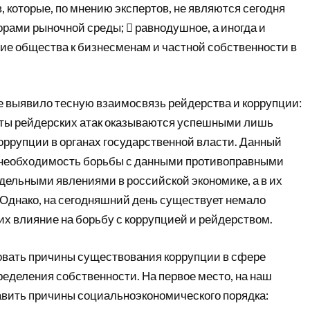
 которые, по мнению экспертов, не являются сегодня
рами рыночной среды;  равнодушное, а иногда и
ие общества к бизнесменам и частной собственности в
 выявило тесную взаимосвязь рейдерства и коррупции:
ты рейдерских атак оказываются успешными лишь
оррупции в органах государственной власти. Данный
 необходимость борьбы с данными противоправными
тдельными явлениями в российской экономике, а в их
 Однако, на сегодняшний день существует немало
х влияние на борьбу с коррупцией и рейдерством.
вать причины существования коррупции в сфере
еделения собственности. На первое место, на наш
тавить причины социальноэкономического порядка: