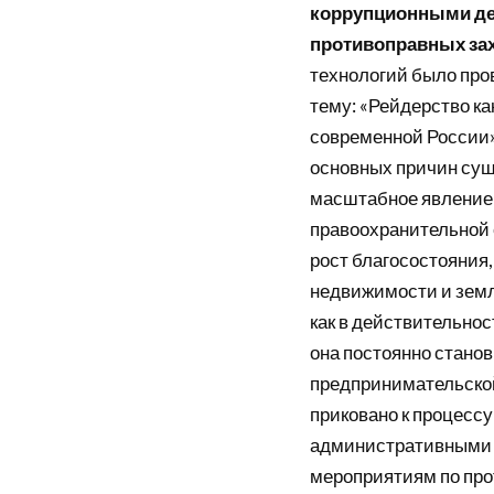
коррупционными де
противоправных зах
технологий было про
тему: «Рейдерство к
современной России»
основных причин суще
масштабное явление 
правоохранительной с
рост благосостояния,
недвижимости и земл
как в действительнос
она постоянно стано
предпринимательской
приковано к процесс
административными о
мероприятиям по про