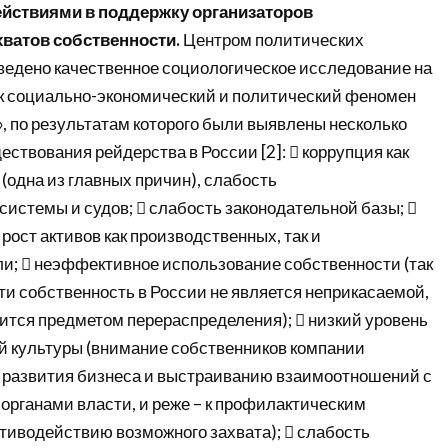
йствиями в поддержку организаторов
ватов собственности.
Центром политических
ведено качественное социологическое исследование на
ак социально-экономический и политический феномен
, по результатам которого были выявлены несколько
ствования рейдерства в России [2]:  коррупция как
(одна из главных причин), слабость
истемы и судов;  слабость законодательной базы; 
 рост активов как производственных, так и
и;  неэффективное использование собственности (так
ти собственность в России не является неприкасаемой,
вится предметом перераспределения);  низкий уровень
 культуры (внимание собственников компании
у развития бизнеса и выстраиванию взаимоотношений с
рганами власти, и реже – к профилактическим
тиводействию возможного захвата);  слабость