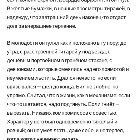
В жёлтые бумажки, в ночные просмотры тиражей, в
надежду, что завтрашний день наконец-то отдаст
долг за вчерашнее терпение.
В молодости он гулял как и положено в ту пору: до
утра, с расстроенной гитарой у подъезда, с
дешёвым портвейном в гранёном стакане, с
девчонками, которые смеялись над его прямотой и
неумением льстить. Дрался нечасто, но если
ввязывался — шёл до конца. Бил не злобно, но
упрямо. Считал, что в жизни, как в механизме: если
что-то шатается, надо подтянуть. Если гниёт —
вырезать. Никаких компромиссов с совестью.
Характер у него был одновременно тяжёлый и
ровный; он не умел лгать, даже себе, и не терпел,
когда вокруг начинают вилять.