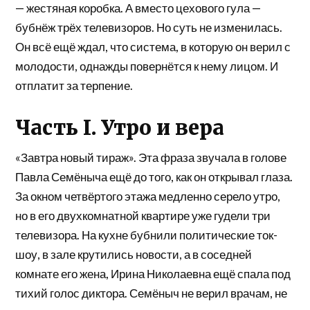
— жестяная коробка. А вместо цехового гула —
бубнёж трёх телевизоров. Но суть не изменилась.
Он всё ещё ждал, что система, в которую он верил с
молодости, однажды повернётся к нему лицом. И
отплатит за терпение.
Часть I. Утро и вера
«Завтра новый тираж». Эта фраза звучала в голове
Павла Семёныча ещё до того, как он открывал глаза.
За окном четвёртого этажа медленно серело утро,
но в его двухкомнатной квартире уже гудели три
телевизора. На кухне бубнили политические ток-
шоу, в зале крутились новости, а в соседней
комнате его жена, Ирина Николаевна ещё спала под
тихий голос диктора. Семёныч не верил врачам, не