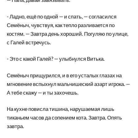
- Ладно, ещё по одной — и спать, — согласился
Семёныч, чувствуя, как тепло разливается по
костям. — Завтра день хороший. Погуляю по улице,
с Галей встречусь.
- Это с какой Галей? — улыбнулся Витька.
Семёныч прищурился, и в его усталых глазах на
мгновение вспыхнул мальчишеский азарт игрока. —
А тебе скажу — и ты захочешь.
На кухне повисла тишина, нарушаемая лишь
тиканьем часов да сопением кота. Завтра. Опять
завтра.