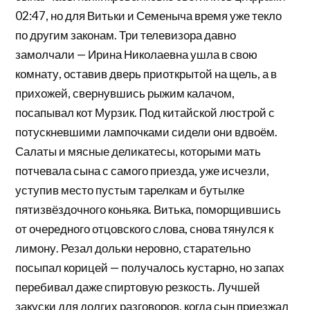
02:47, но для Витьки и Семеныча время уже текло
по другим законам. Три телевизора давно
замолчали — Ирина Николаевна ушла в свою
комнату, оставив дверь приоткрытой на щель, а в
прихожей, свернувшись рыжим калачом,
посапывал кот Мурзик. Под китайской люстрой с
потускневшими лампочками сидели они вдвоём.
Салаты и мясные деликатесы, которыми мать
потчевала сына с самого приезда, уже исчезли,
уступив место пустым тарелкам и бутылке
пятизвёздочного коньяка. Витька, поморщившись
от очередного отцовского слова, снова тянулся к
лимону. Резал дольки неровно, старательно
посыпал корицей — получалось кустарно, но запах
перебивал даже спиртовую резкость. Лучшей
закуски для долгих разговоров, когда сын приезжал