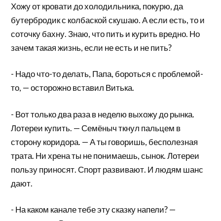
Хожу от кровати до холодильника, покурю, да
бутербродик с колбаской скушаю. А если есть, то и
соточку бахну. Знаю, что пить и курить вредно. Но
зачем такая жизнь, если не есть и не пить?
- Надо что-то делать, Папа, бороться с проблемой-
то, — осторожно вставил Витька.
- Вот только два раза в неделю выхожу до рынка.
Лотереи купить. — Семёныч ткнул пальцем в
сторону коридора. — А ты говоришь, бесполезная
трата. Ни хрена ты не понимаешь, сынок. Лотереи
пользу приносят. Спорт развивают. И людям шанс
дают.
- На каком канале тебе эту сказку напели? —