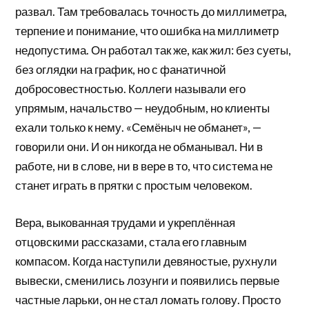
развал. Там требовалась точность до миллиметра,
терпение и понимание, что ошибка на миллиметр
недопустима. Он работал так же, как жил: без суеты,
без оглядки на график, но с фанатичной
добросовестностью. Коллеги называли его
упрямым, начальство — неудобным, но клиенты
ехали только к нему. «Семёныч не обманет», —
говорили они. И он никогда не обманывал. Ни в
работе, ни в слове, ни в вере в то, что система не
станет играть в прятки с простым человеком.
Вера, выкованная трудами и укреплённая
отцовскими рассказами, стала его главным
компасом. Когда наступили девяностые, рухнули
вывески, сменились лозунги и появились первые
частные ларьки, он не стал ломать голову. Просто