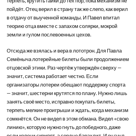
терпеть, крутить гайки до тех пор, пока механизм не
пойдёт. Отец верил в страну так же слепо, как верил
в отдачу от выученной команды. И Павел впитал
теорию отца вместе с запахом солярки, мокрой
земли и гулом послевоенных цехов.
Отсюда же взялась и вера в лототрон. Для Павла
Семёныча лотерейные билеты были продолжением
отцовской этики. Раз чертёж утверждён сверху —
значит, система работает честно. Если
организаторы лотереи обещают поддержку спорта
— значит, шестерни крутятся по плану. Нужно лишь
занять своё место, исправно покупать билеты,
терпеть мелкие проигрыши и ждать, когда механизм
сомкнётся. Он не видел в этом обмана. Видел «свою
линию», которую нужно гнуть до победного, даже
если колени скрипят, а сердце барахлит. И он гнул.