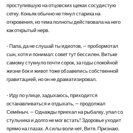
проступившую на отцовских щеках сосудистую
сетку. Коньяк обычно не тянул старика на
откровения, но тема полноты действовала на него
как открытый нерв.
- Папа, да не слушай ты идиотов, — пробормотал
сын, хотя и понимал: совет тут бессилен. Витьке
самому стукнуло почти сорок, за годы спокойной
жизни бок и живот тоже обзавелись собственной
гравитацией, но он не драматизировал.
- Иду по улице, задыхаюсь, приходится
останавливаться и отдыхать, — продолжал
Семёныч. — Однажды приехал на рыбалку, упал со
стульчика и долго не мог встать! Здоровье уходит
прямо на глазах. А силы воли нет, Витя. Признаю.