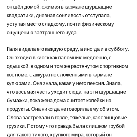
он шёл домой, сжимая в кармане шуршащие
квадратики, дневная сонливость отступала,
уступая место сладкому, почти физическому
ощущению завтрашнего чуда.
Галя видела его каждую среду, а иногда и в субботу.
Он входил в киоск как паломник: медленно, с
одышкой, в одном и том же растянутом спортивном
костюме, с аккуратно сложенными в кармане
купюрами. Она знала, какая у него пенсия. Знала,
что восьмая часть уходит сюда, на эти шуршащие
бумажки, пока жена дома считает копейки на
продукты. Она никогда не говорила ему об этом.
Слова застревали в горле, тяжёлые, как свинцовые
грузики. Потому что правда была слишком грубой
для такого тихого, хрупкого мира, который он