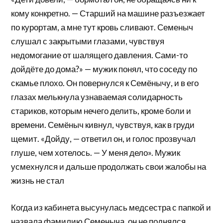
кому конкретно. — Старший на машине разъезжает
по курортам, а мне тут кровь сливают. Семеныч
слушал с закрытыми глазами, чувствуя
недомогание от шалящего давления. Сами-то
дойдёте до дома?» — мужик понял, что соседу по
скамье плохо. Он повернулся к Семёнычу, и в его
глазах мелькнула узнаваемая солидарность
стариков, которым нечего делить, кроме боли и
времени. Семёныч кивнул, чувствуя, как в груди
щемит. «Дойду, — ответил он, и голос прозвучал
глуше, чем хотелось. — У меня дело». Мужик
усмехнулся и дальше продолжать свои жалобы на
жизнь не стал
Когда из кабинета высунулась медсестра с папкой и
назвала фамилию Семеныча, он не поднялся.