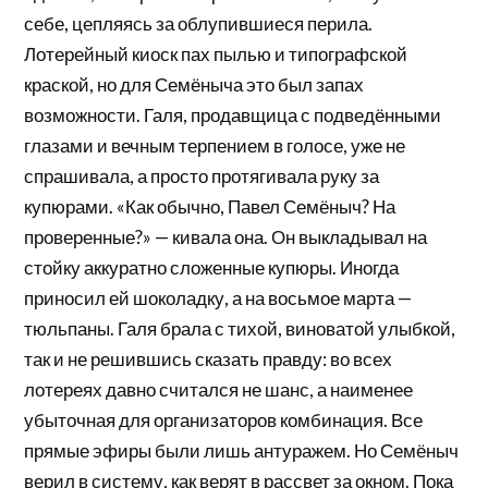
себе, цепляясь за облупившиеся перила.
Лотерейный киоск пах пылью и типографской
краской, но для Семёныча это был запах
возможности. Галя, продавщица с подведёнными
глазами и вечным терпением в голосе, уже не
спрашивала, а просто протягивала руку за
купюрами. «Как обычно, Павел Семёныч? На
проверенные?» — кивала она. Он выкладывал на
стойку аккуратно сложенные купюры. Иногда
приносил ей шоколадку, а на восьмое марта —
тюльпаны. Галя брала с тихой, виноватой улыбкой,
так и не решившись сказать правду: во всех
лотереях давно считался не шанс, а наименее
убыточная для организаторов комбинация. Все
прямые эфиры были лишь антуражем. Но Семёныч
верил в систему, как верят в рассвет за окном. Пока