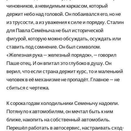
чиновников, а невидимым каркасом, который
держит небо над головой. Он побаивался его, но не
из трусости, а из уважения к силе и порядку. Сталин
для Павла Семёныча не был исторической
фигурой, которую можно обсуждать, осуждать или
ставить под сомнение. Он был символом.
«Железная рука — железный порядок», — говорил
Паше отец. И он впитал это глубоко в душу. Он
верил, что если страна держит курс, то и маленький
человек в её механизме не пропадёт. Главное — не
сбиться с чертежа.
К сорока годам холодильники Семенычу надоели.
Потянуло к автомобилям, он мечтал быть к ним
ближе, накопить на собственный автомобиль.
Перешёл работать в автосервис, настраивать сход-