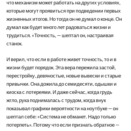
что механизм может работать на других условиях,
которые могут проявиться при подведении первых
жизненных итогов. Но тогда он не думал о конце. Он
думал как будет много лет радоваться жизни и
трудиться. «Точность, — шептал он, настраивая
станок.
И верил, что если в работе живет точность, то и в
жизни будет порядок. Эта вера пережила застой,
перестройку, девяностые, новые вывески и старые
привычки. Она дожила до семидесяти, одышки и
киоска с лотереями. И даже сейчас, когда грудь
жгло, рука поднималась с трудом, когда внук
показывал графики вероятности на ноутбуке — он
шептал себе: «Система не обманет. Надо только
потерпеть». Потому что если признать обратное —