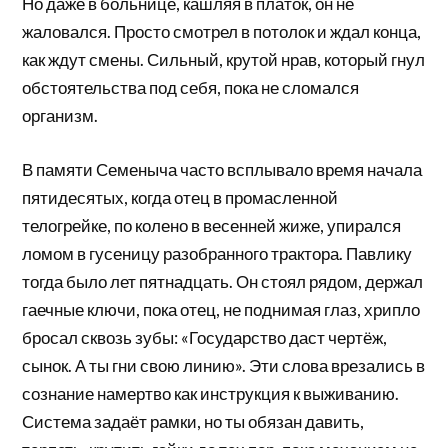
Но даже в больнице, кашляя в платок, он не
жаловался. Просто смотрел в потолок и ждал конца,
как ждут смены. Сильный, крутой нрав, который гнул
обстоятельства под себя, пока не сломался
организм.
В памяти Семеныча часто всплывало время начала
пятидесятых, когда отец в промасленной
телогрейке, по колено в весенней жиже, упирался
ломом в гусеницу разобранного трактора. Павлику
тогда было лет пятнадцать. Он стоял рядом, держал
гаечные ключи, пока отец, не поднимая глаз, хрипло
бросал сквозь зубы: «Государство даст чертёж,
сынок. А ты гни свою линию». Эти слова врезались в
сознание намертво как инструкция к выживанию.
Система задаёт рамки, но ты обязан давить,