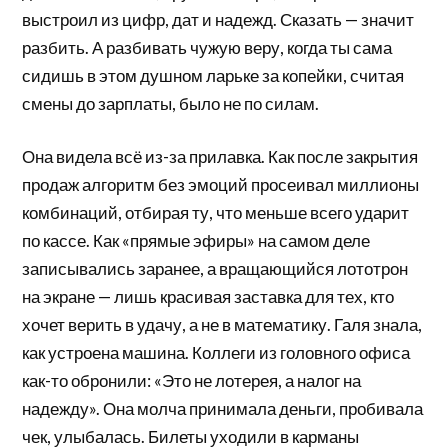
выстроил из цифр, дат и надежд. Сказать — значит
разбить. А разбивать чужую веру, когда ты сама
сидишь в этом душном ларьке за копейки, считая
смены до зарплаты, было не по силам.
Она видела всё из-за прилавка. Как после закрытия
продаж алгоритм без эмоций просеивал миллионы
комбинаций, отбирая ту, что меньше всего ударит
по кассе. Как «прямые эфиры» на самом деле
записывались заранее, а вращающийся лототрон
на экране — лишь красивая заставка для тех, кто
хочет верить в удачу, а не в математику. Галя знала,
как устроена машина. Коллеги из головного офиса
как-то обронили: «Это не лотерея, а налог на
надежду». Она молча принимала деньги, пробивала
чек, улыбалась. Билеты уходили в карманы