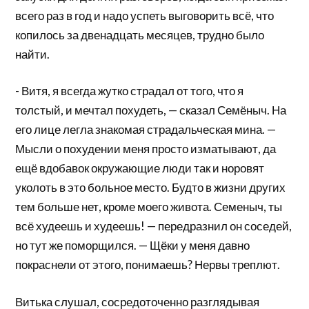
всего раз в год и надо успеть выговорить всё, что
копилось за двенадцать месяцев, трудно было
найти.
- Витя, я всегда жутко страдал от того, что я
толстый, и мечтал похудеть, — сказал Семёныч. На
его лице легла знакомая страдальческая мина. —
Мысли о похудении меня просто изматывают, да
ещё вдобавок окружающие люди так и норовят
уколоть в это больное место. Будто в жизни других
тем больше нет, кроме моего живота. Семеныч, ты
всё худеешь и худеешь! — передразнил он соседей,
но тут же поморщился. — Щёки у меня давно
покраснели от этого, понимаешь? Нервы треплют.
Витька слушал, сосредоточенно разглядывая