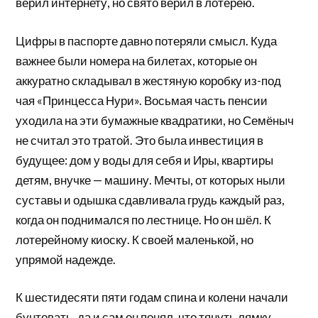
верил интернету, но свято верил в лотерею.
Цифры в паспорте давно потеряли смысл. Куда
важнее были номера на билетах, которые он
аккуратно складывал в жестяную коробку из-под
чая «Принцесса Нури». Восьмая часть пенсии
уходила на эти бумажные квадратики, но Семёныч
не считал это тратой. Это была инвестиция в
будущее: дом у воды для себя и Иры, квартиры
детям, внучке — машину. Мечты, от которых ныли
суставы и одышка сдавливала грудь каждый раз,
когда он поднимался по лестнице. Но он шёл. К
лотерейному киоску. К своей маленькой, но
упрямой надежде.
К шестидесяти пяти годам спина и колени начали
бунтовать, да и сам он понял, что тянуть лямку