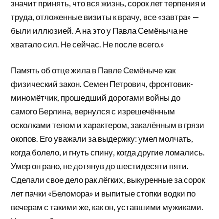
значит принять, что вся жизнь, сорок лет терпения и
труда, отложенные визиты к врачу, все «завтра» —
были иллюзией. А на это у Павла Семёныча не
хватало сил. Не сейчас. Не после всего.»
Память об отце жила в Павле Семёныче как
физический закон. Семен Петрович, фронтовик-
миномётчик, прошедший дорогами войны до
самого Берлина, вернулся с изрешечённым
осколками телом и характером, закалённым в грязи
окопов. Его уважали за выдержку: умел молчать,
когда болело, и гнуть спину, когда другие ломались.
Умер он рано, не дотянув до шестидесяти пяти.
Сделали свое дело рак лёгких, выкуренные за сорок
лет пачки «Беломора» и выпитые стопки водки по
вечерам с такими же, как он, уставшими мужиками.