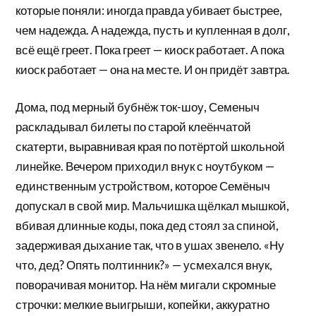
которые поняли: иногда правда убивает быстрее,
чем надежда. А надежда, пусть и купленная в долг,
всё ещё греет. Пока греет — киоск работает. А пока
киоск работает — она на месте. И он придёт завтра.
Дома, под мерный бубнёж ток-шоу, Семеныч
раскладывал билеты по старой клеёнчатой
скатерти, выравнивая края по потёртой школьной
линейке. Вечером приходил внук с ноутбуком —
единственным устройством, которое Семёныч
допускал в свой мир. Мальчишка щёлкал мышкой,
вбивая длинные коды, пока дед стоял за спиной,
задерживая дыхание так, что в ушах звенело. «Ну
что, дед? Опять полтинник?» — усмехался внук,
поворачивая монитор. На нём мигали скромные
строчки: мелкие выигрыши, копейки, аккуратно