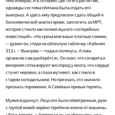
пенсионерах, и в лотерею, где, по его расчётам,
однажды система обязана была отдать его
выигрыш. А здесь ему предлагали сдать общий и
биохимический анализ крови, заплатить за МРТ,
которое стоило как полмесяца его «лотерейных
инвестиций». «На хрена мне ваши платные снимки,
— думал он, глядя на облезлую табличку «Кабинет
312». — Выиграю — тогда и полечусь. А пока
организм сам разберётся». Он знал, что сигарета и
вечерняя сотка воруют кислород у мозга, что сердце
стучит неровно, а глаза мутнеют, как стекло в
старом холодильнике. Но признать это значило
признать поражение. А Семёныч привык терпеть.
Мужик вздохнул. Лицо его было обветренным, руки
с грубой кожей нервно теребили ключи от машины.
«Дети довели, — бормотал он, не обращаясь ни к