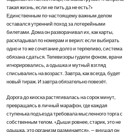
такая жизнь, если не пить да не есть?»
Единственным по-настоящему важным делом
оставался утренний поход за лотерейными
билетами. Дома он разворачивал их, как карты,
раскладывал по номерам и верил: если выбирать
одно и то же сочетание долго и терпеливо, система
обязана сдаться. Телевизоры гудели фоном, врачи
игнорировались, а одышка и мутный взгляд
списывались на возраст. Завтра, как всегда, будет
новый тираж. И завтра обязательно повезёт.
Дорога до киоска растягивалась на сорок минут,
превращаясь в личный марафон, где каждая
ступенька подъезда требовала мысленного торга с
собственным телом. «Дыши ровнее, старик, это не
одышка, это организм разминается», — внушал он