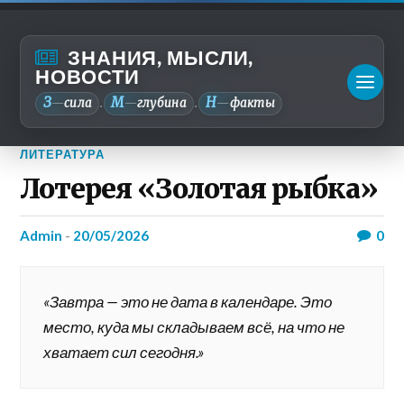
ЗНАНИЯ, МЫСЛИ,
НОВОСТИ
З
М
Н
—
сила
—
глубина
—
факты
.
.
ЛИТЕРАТУРА
Лотерея «Золотая рыбка»
admin
-
20/05/2026
0
«Завтра — это не дата в календаре. Это
место, куда мы складываем всё, на что не
хватает сил сегодня.»