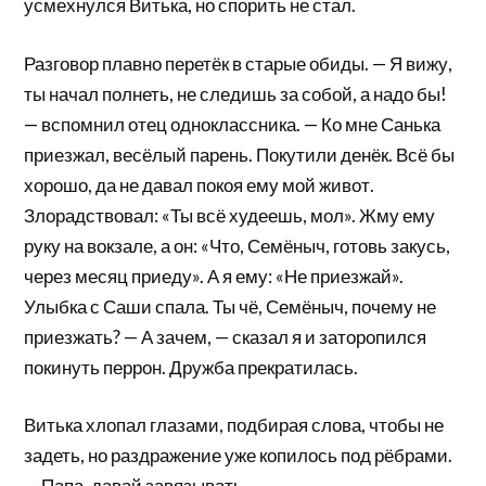
усмехнулся Витька, но спорить не стал.
Разговор плавно перетёк в старые обиды. — Я вижу,
ты начал полнеть, не следишь за собой, а надо бы!
— вспомнил отец одноклассника. — Ко мне Санька
приезжал, весёлый парень. Покутили денёк. Всё бы
хорошо, да не давал покоя ему мой живот.
Злорадствовал: «Ты всё худеешь, мол». Жму ему
руку на вокзале, а он: «Что, Семёныч, готовь закусь,
через месяц приеду». А я ему: «Не приезжай».
Улыбка с Саши спала. Ты чё, Семёныч, почему не
приезжать? — А зачем, — сказал я и заторопился
покинуть перрон. Дружба прекратилась.
Витька хлопал глазами, подбирая слова, чтобы не
задеть, но раздражение уже копилось под рёбрами.
— Папа, давай завязывать.