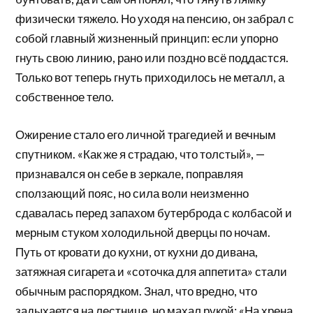
физически тяжело. Но уходя на пенсию, он забрал с
собой главный жизненный принцип: если упорно
гнуть свою линию, рано или поздно всё поддастся.
Только вот теперь гнуть приходилось не металл, а
собственное тело.
Ожирение стало его личной трагедией и вечным
спутником. «Как же я страдаю, что толстый», —
признавался он себе в зеркале, поправляя
сползающий пояс, но сила воли неизменно
сдавалась перед запахом бутерброда с колбасой и
мерным стуком холодильной дверцы по ночам.
Путь от кровати до кухни, от кухни до дивана,
затяжная сигарета и «соточка для аппетита» стали
обычным распорядком. Знал, что вредно, что
задыхается на лестнице, но махал рукой: «На хрена