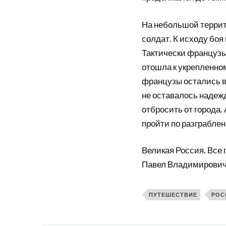
На небольшой террит
солдат. К исходу боя
Тактически французы 
отошла к укрепленно
французы остались в 
не оставалось надеж
отбросить от города
пройти по разграблен
Великая Россия. Все 
Павел Владимирович
ПУТЕШЕСТВИЕ
РОС