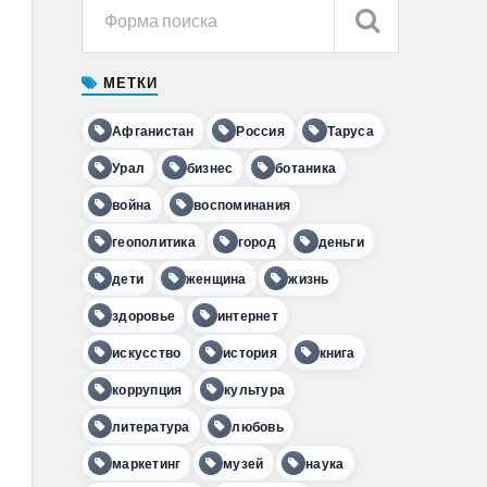
МЕТКИ
Афганистан
Россия
Таруса
Урал
бизнес
ботаника
война
воспоминания
геополитика
город
деньги
дети
женщина
жизнь
здоровье
интернет
искусство
история
книга
коррупция
культура
литература
любовь
маркетинг
музей
наука