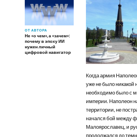
ОТ АВТОРА
Не «о чем», а «зачем»:
почему в эпоху ИИ
нужен личный
цифровой навигатор
Когда армия Наполеон
уже не было никакой
необходимо было с м
империи. Наполеон н
территории, не постр
начался бой между ф
Малоярославец, и ру
продолжался до темн