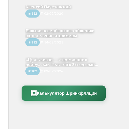
Алексей Паустовский
112
02/05/2020
Навыки невербального общения:
определение и примеры
112
14/02/2021
«Цель жизни — стремление к
добру»: как Толстой в 23 года нап...
102
09/07/2026
🧮
Калькулятор Шринкфляции