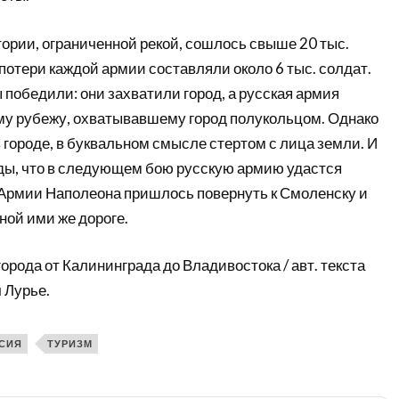
ории, ограниченной рекой, сошлось свыше 20 тыс.
 потери каждой армии составляли около 6 тыс. солдат.
победили: они захватили город, а русская армия
му рубежу, охватывавшему город полукольцом. Однако
городе, в буквальном смысле стертом с лица земли. И
ды, что в следующем бою русскую армию удастся
. Армии Наполеона пришлось повернуть к Смоленску и
ной ими же дороге.
города от Калининграда до Владивостока / авт. текста
 Лурье.
СИЯ
ТУРИЗМ