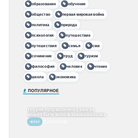
образование
обучение
общество
первая мировая война
политика
природа
психология
путешествие
путешествия
семья
сми
сочинение
труд
туризм
философия
человек
чтение
школа
экономика
ПОПУЛЯРНОЕ
Теория «управляемого хаоса»
может быть использована на польз...
263
22/02/2018