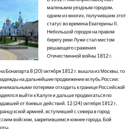
маленьким уездным городом,
одним из многих, получившим этот
статус во времена Екатерины II.
Небольшой городок на правом
берегу реки Лужи стал местом
решающего сражения
Отечественной войны 1812 г.
а Бонапарта 8 (20) октября 1812 г. вышла из Москвы, то
 надежды на дальнейшее продвижение вглубь России:
инимальными потерями отходить к границе Российской
адеялся выйти к Калуге и дальше продвигаться по
адавшей от боевых действий. 12 (24) октября 1812 г.
ранцузской армией, вступившей с севера в город
сским войском, закрепившемся южнее города. Бой
оты.