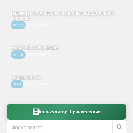
Навыки невербального общения: определение и
примеры
112
14/02/2021
Алексей Паустовский
110
02/05/2020
Портрет Гете
90
17/04/2019
🧮
Калькулятор Шринкфляции