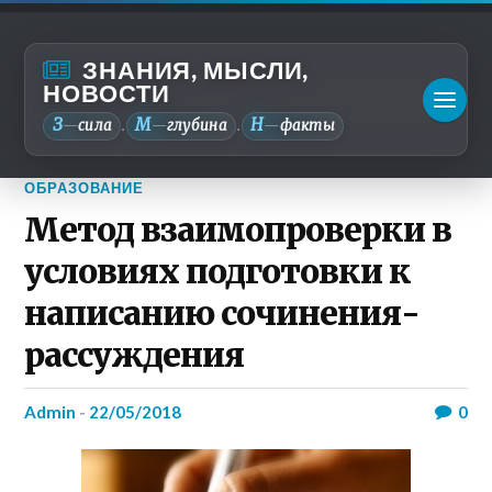
ЗНАНИЯ, МЫСЛИ,
НОВОСТИ
З
М
Н
—
сила
—
глубина
—
факты
.
.
ОБРАЗОВАНИЕ
Метод взаимопроверки в
условиях подготовки к
написанию сочинения-
рассуждения
admin
-
22/05/2018
0