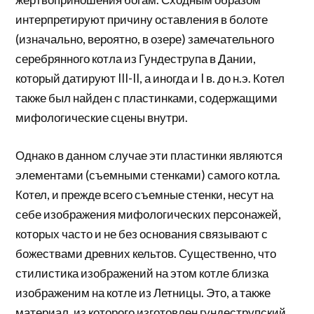
интерпретируют причину оставления в болоте
(изначально, вероятно, в озере) замечательного
серебрянного котла из Гундеструпа в Дании,
который датируют III-II, а иногда и I в. до н.э. Котел
также был найден с пластинками, содержащими
мифологические сцены внутри.
Однако в данном случае эти пластинки являются
элементами (съемными стенками) самого котла.
Котел, и прежде всего съемные стенки, несут на
себе изображения мифологических персонажей,
которых часто и не без основания связывают с
божествами древних кельтов. Существенно, что
стилистика изображений на этом котле близка
изображеним на котле из Летницы. Это, а также
материал, из которого изготовлен гундеструпский