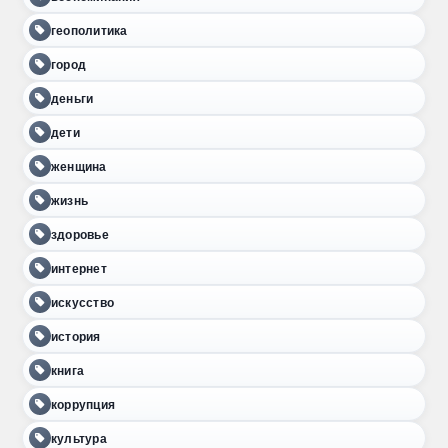
геополитика
город
деньги
дети
женщина
жизнь
здоровье
интернет
искусство
история
книга
коррупция
культура