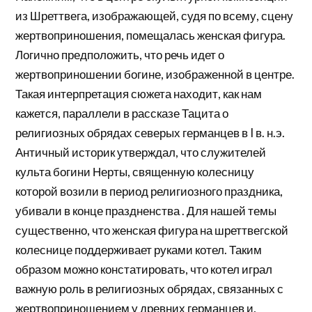
из Шреттвега, изображающей, судя по всему, сцену
жертвоприношения, помещалась женская фигура.
Логично предположить, что речь идет о
жертвоприношении богине, изображенной в центре.
Такая интерпретация сюжета находит, как нам
кажется, параллели в рассказе Тацита о
религиозных обрядах северых германцев в I в. н.э.
Античный историк утверждал, что служителей
культа богини Нерты, священную колесницу
которой возили в период религиозного праздника,
убивали в конце праздненства . Для нашей темы
существенно, что женская фигура на шреттвегской
колеснице поддерживает руками котел. Таким
образом можно констатировать, что котел играл
важную роль в религиозных обрядах, связанных с
жертвоприношением у древних германцев и,