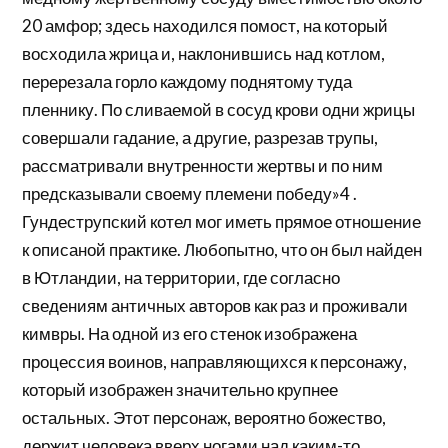
20 амфор; здесь находился помост, на который
восходила жрица и, наклонившись над котлом,
перерезала горло каждому поднятому туда
пленнику. По сливаемой в сосуд крови одни жрицы
совершали гадание, а другие, разрезав трупы,
рассматривали внутренности жертвы и по ним
предсказывали своему племени победу»4 .
Гундеструпский котел мог иметь прямое отношение
к описаной практике. Любопытно, что он был найден
в Ютландии, на территории, где согласно
сведениям античных авторов как раз и проживали
кимвры. На одной из его стенок изображена
процессия воинов, направляющихся к персонажу,
который изображен значительно крупнее
остальных. Этот персонаж, вероятно божество,
держит человека вверх ногами над каким-то