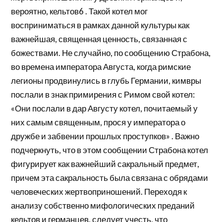
вероятно, кельтов6 . Такой котел мог
восприниматься в рамках данной культуры как
важнейшая, священная ценность, связанная с
божествами. Не случайно, по сообщению Страбона,
во времена императора Августа, когда римские
легионы продвинулись в глубь Германии, кимвры
послали в знак примирения с Римом свой котел:
«Они послали в дар Августу котел, почитаемый у
них самым священным, прося у императора о
дружбе и забвении прошлых проступков» . Важно
подчеркнуть, что в этом сообщении Страбона котел
фигурирует как важнейший сакральный предмет,
причем эта сакральность была связана с обрядами
человеческих жертвоприношений. Переходя к
анализу собственно мифологических преданий
кельтов и германцев, следует учесть, что