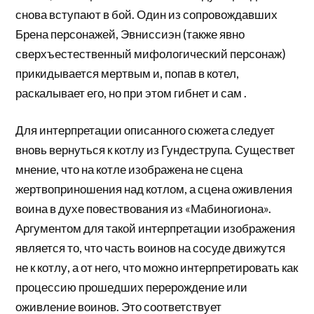
снова вступают в бой. Один из сопровождавших
Брена персонажей, Эвниссиэн (также явно
сверхъестественный мифологический персонаж)
прикидывается мертвым и, попав в котел,
раскалывает его, но при этом гибнет и сам .
Для интерпретации описанного сюжета следует
вновь вернуться к котлу из Гундеструпа. Существет
мнение, что на котле изображена не сцена
жертвоприношения над котлом, а сцена оживления
воина в духе повествования из «Мабиногиона».
Аргументом для такой интерпретации изображения
является то, что часть воинов на сосуде движутся
не к котлу, а от него, что можно интерпретировать как
процессию прошедших перерождение или
оживление воинов. Это соответствует