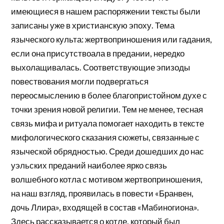
имеющиеся в нашем распоряжении тексты были
записаны уже в христианскую эпоху. Тема
языческого культа: жертвоприношения или гадания,
если она присутствоала в предании, нередко
выхолащивалась. Соответствующие эпизоды
повествования могли подвергаться
переосмыслению в более благопристойном духе с
точки зрения новой религии. Тем не менее, тесная
связь мифа и ритуала помогает находить в тексте
мифологического сказания сюжеты, связанные с
языческой обрядностью. Среди дошедших до нас
уэльских преданий наиболее ярко связь
волшебного котла с мотивом жертвоприношения,
на наш взгляд, проявилась в повести «Бранвен,
дочь Ллира», входящей в состав «Мабиногиона».
Здесь рассказывается о котле, который был