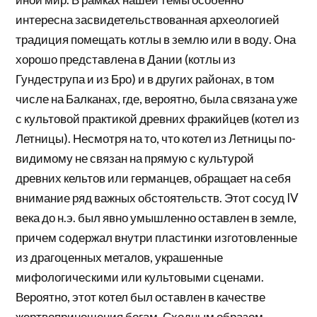
интересна засвидетельствованная археологией
традиция помещать котлы в землю или в воду. Она
хорошо представлена в Дании (котлы из
Гундеструпа и из Бро) и в других районах, в том
числе на Балканах, где, вероятно, была связана уже
с культовой практикой древних фракийцев (котел из
Летницы). Несмотря на то, что котел из Летницы по-
видимому не связан на прямую с культурой
древних кельтов или германцев, обращает на себя
внимание ряд важных обстоятельств. Этот сосуд IV
века до н.э. был явно умышленно оставлен в земле,
причем содержал внутри пластинки изготовленные
из драгоценных металов, украшенные
мифологическими или культовыми сценами.
Вероятно, этот котел был оставлен в качестве
жертвоприношения богам. Сходным образом