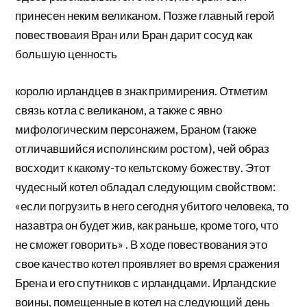
принесен неким великаном. Позже главный герой
повествоваия Вран или Бран дарит сосуд как
большую ценность
королю ирландцев в знак примирения. Отметим
связь котла с великаном, а также с явно
мифологическим персонажем, Браном (также
отличавшийся исполинским ростом), чей образ
восходит к какому-то кельтскому божеству. Этот
чудесный котел обладал следующим свойством:
«если погрузить в него сегодня убитого человека, то
назавтра он будет жив, как раньше, кроме того, что
не сможет говорить» . В ходе повествования это
свое качество котел проявляет во время сражения
Брена и его спутников с ирландцами. Ирландские
воины, помещенные в котел на следующий день