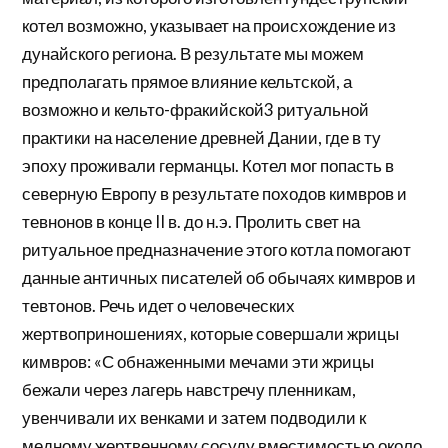
котел возможно, указывает на происхождение из
дунайского региона. В результате мы можем
предполагать прямое влияние кельтской, а
возможно и кельто-фракийской3 ритуальной
практики на население древней Дании, где в ту
эпоху проживали германцы. Котел мог попасть в
северную Европу в результате походов кимвров и
тевнонов в конце II в. до н.э. Пролить свет на
ритуальное предназначение этого котла помогают
данные античных писателей об обычаях кимвров и
тевтонов. Речь идет о человеческих
жертвоприношениях, которые совершали жрицы
кимвров: «С обнаженными мечами эти жрицы
бежали через лагерь навстречу пленникам,
увенчивали их венками и затем подводили к
медному жертвенному сосуду вместимостью около