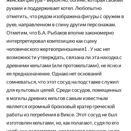
руками и поддерживает котел. Любопытно
отметить, что рядом изображена фигуры с оружем в
руке, направленном в спину другим персонажам.
Отметим, что Б.А. Рыбаков вполне закономерно
интерпретировал композицию как сцену
человеческого жертвоприношения1 . У нас нет
возможности утверждать, связана ли эта находка с
древними кельтами (или протокельтами), не ясно и
ее предназначение. Однако нет оснований
сомневаться, что этот сосуд на подставке служил
для культовых целей. Среди сосудов, помещенных
в могилы древних кельтов самым известным
является огромный бронзовый кратер греческой
работы из погребения в Виксе. Этот сосуд не был
изготовлен кельтами, но, как полагают, судя по его
необычным размерам, создавался специально по