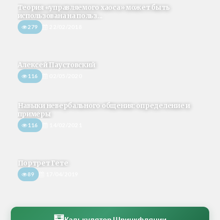
Теория «управляемого хаоса» может быть
использована на польз...
279
22/02/2018
Алексей Паустовский
116
02/05/2020
Навыки невербального общения: определение и
примеры
116
14/02/2021
Портрет Гете
89
17/04/2019
🧮
Калькулятор Шринкфляции