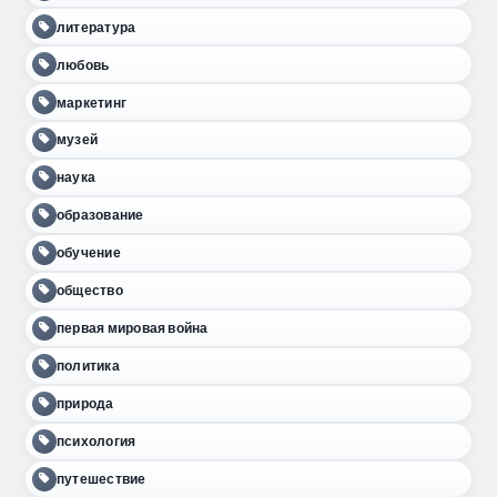
литература
любовь
маркетинг
музей
наука
образование
обучение
общество
первая мировая война
политика
природа
психология
путешествие