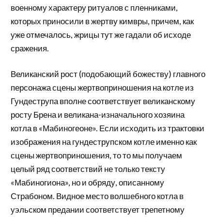
военному характеру ритуалов с пленниками,
которых приносили в жертву кимвры, причем, как
уже отмечалось, жрицы тут же гадали об исходе
сражения.
Великанский рост (подобающий божеству) главного
персонажа сцены жертвоприношения на котле из
Гундеструпа вполне соответствует великанскому
росту Брена и великана-изначального хозяина
котла в «Мабиногеоне». Если исходить из трактовки
изображения на гундеструпском котле именно как
сцены жертвоприношения, то то мы получаем
целый ряд соответствий не только тексту
«Мабиногиона», но и обряду, описанному
Страбоном. Видное место волшебного котла в
уэльском предании соответствует трепетному