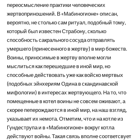
переосмысление практики человеческих
жертвоприношений. В «Мабиногионе» описан,
вероятно, не столько сам ритуал, подобный тому,
который был известен Страбону, сколько
способность сакрального сосуда отправлять
умершего (принесенного в жертву) в мир божеств.
Воины, приносимые в жертву вполне могли
мыслиться как перешедшие в иной мир, но
способные действовать уже как войско мертвых
(подобных эйнхериям Одина в скандинавской
мифологии) в интересах жертвующего. На то, что
помещенные в котел воины не совсем оживают, а
скорее пеперождаются в иной мир, на наш взгляд,
указывает их немота. Отметим, что и на котле из
Гундеструпа и в «Мабиногионе» вокруг котла
действуют войны. Такая связь вполне соответсвует