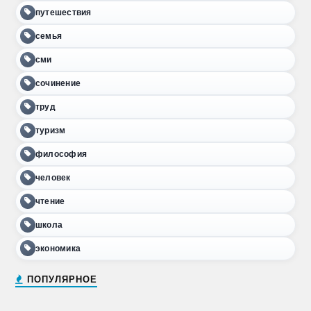
путешествия
семья
сми
сочинение
труд
туризм
философия
человек
чтение
школа
экономика
ПОПУЛЯРНОЕ