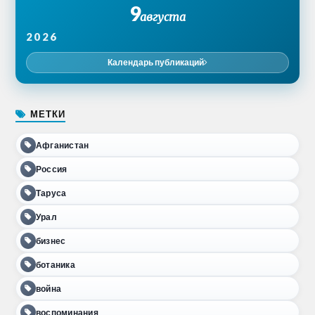
9
августа
2026
Календарь публикаций
МЕТКИ
Афганистан
Россия
Таруса
Урал
бизнес
ботаника
война
воспоминания