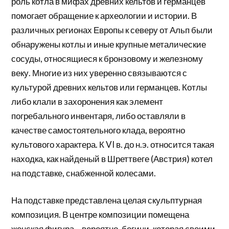
роль котла в мифах древних кельтов и германцев
помогает обращение к археологии и истории. В
различных регионах Европы к северу от Альп были
обнаружены котлы и иные крупные металические
сосуды, относящиеся к бронзовому и железному
веку. Многие из них уверенно связываются с
культурой древних кельтов или германцев. Котлы
либо клали в захоронения как элемент
погребального инвентаря, либо оставляли в
качестве самостоятельного клада, вероятно
культового характера. К VI в. до н.э. относится такая
находка, как найденый в Шреттвеге (Австрия) котел
на подставке, снабженной колесами.
На подставке представлена целая скульптурная
композиция. В центре композиции помещена
женская фигура – вероятно, богини, которая своими