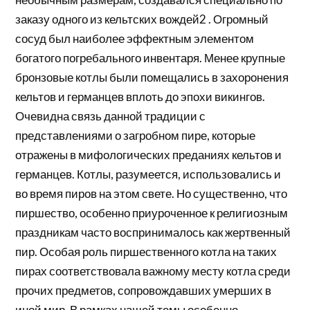
заказу одного из кельтских вождей2 . Огромный
сосуд был наиболее эффектным элементом
богатого погребального инвентаря. Менее крупные
бронзовые котлы были помещались в захоронения
кельтов и германцев вплоть до эпохи викингов.
Очевидна связь данной традиции с
представлениями о загробном пире, которые
отражены в мифологических преданиях кельтов и
германцев. Котлы, разумеется, использовались и
во время пиров на этом свете. Но существенно, что
пиршество, особенно приуроченное к религиозным
праздникам часто воспринималось как жертвенный
пир. Особая роль пиршественного котла на таких
пирах соответствовала важному месту котла среди
прочих предметов, сопровождавших умерших в
иной мир. В рамках нашей темы особенно