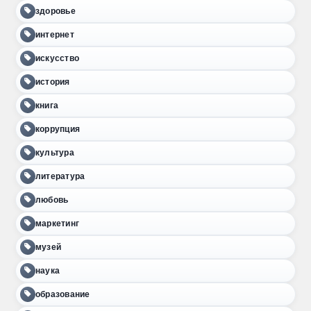
здоровье
интернет
искусство
история
книга
коррупция
культура
литература
любовь
маркетинг
музей
наука
образование