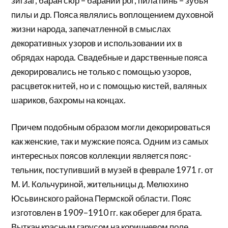
зигзаг, баран сюр – бараний рог, пила пинь – зубья
пилы и др. Пояса являлись воплощением духовной
жизни народа, запечатленной в смыслах
декоративных узоров и использовании их в
обрядах народа. Свадебные и дарственные пояса
декорировались не только с помощью узоров,
расцветок нитей, но и с помощью кистей, валяных
шариков, бахромы на концах.
Причем подобным образом могли декорироваться
как женские, так и мужские пояса. Одним из самых
интересных поясов коллекции является пояс-
тельник, поступивший в музей в феврале 1971 г. от
М. И. Кольчуриной, жительницы д. Мелюхино
Юсьвинского района Пермской области. Пояс
изготовлен в 1909–1910 гг. как оберег для брата.
Выткан красным гарусом на коричневом поле.