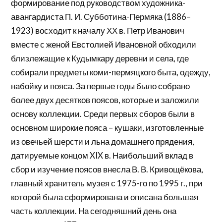
формирование под руководством художника-
авангардиста П. И. Субботина-Пермяка (1886–
1923) восходит к началу ХХ в. Петр Иванович
вместе с женой Евстолией Ивановной обходили
близлежащие к Кудымкару деревни и села, где
собирали предметы коми-пермяцкого быта, одежду,
набойку и пояса. За первые годы было собрано
более двух десятков поясов, которые и заложили
основу коллекции. Среди первых сборов были в
основном широкие пояса – кушаки, изготовленные
из овечьей шерсти и льна домашнего прядения,
датируемые концом XIX в. Наибольший вклад в
сбор и изучение поясов внесла В. В. Кривощёкова,
главный хранитель музея с 1975-го по 1995 г., при
которой была сформирована и описана большая
часть коллекции. На сегодняшний день она