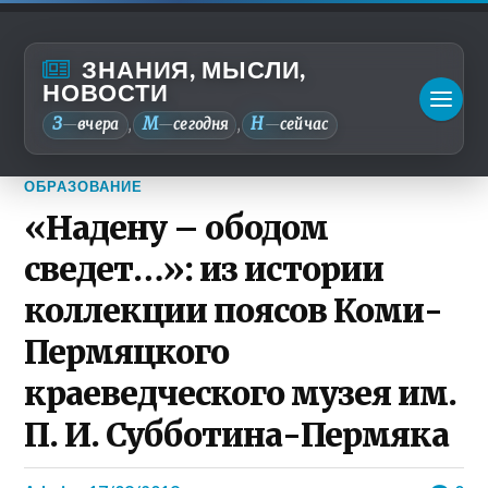
ЗНАНИЯ, МЫСЛИ,
НОВОСТИ
З
М
Н
—
вчера
—
сегодня
—
сейчас
,
,
ОБРАЗОВАНИЕ
«Надену – ободом
сведет…»: из истории
коллекции поясов Коми-
Пермяцкого
краеведческого музея им.
П. И. Субботина-Пермяка