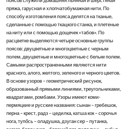
поясов служили домашняя льняная и шерстяная
пряжа, гарусная и хлопчатобумажная нити. По
способу изготовления пояса делятся на тканые,
сделанные с помощью ткацкого станка, и плетеные
на ниту или с помощью дощечек «табов». По
расцветке выделяются четыре основные группы
поясов: двуцветные и многоцветные с черным
полем, двуцветные и многоцветные с белым полем.
Самыми распространенными являются нити
красного, алого, желтого, зеленого и черного цветов.
В основе узоров – геометрический рисунок,
образованный прямыми линиями, треугольниками,
квадратами, ромбами. Узоры имеют коми-
пермяцкие и русские названия: сынан – гребешок,
перна – крест, радз – цедилка, катша кок – сорочья
нога, тупőсь – оладушка, дзуган сер – путанка,