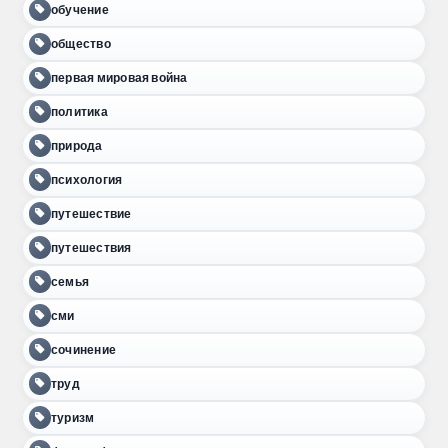
обучение
общество
первая мировая война
политика
природа
психология
путешествие
путешествия
семья
сми
сочинение
труд
туризм