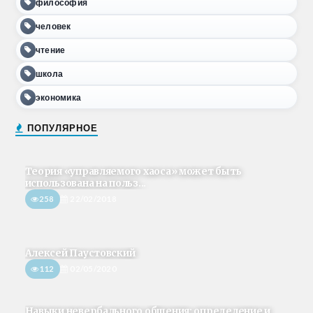
философия
человек
чтение
школа
экономика
ПОПУЛЯРНОЕ
Теория «управляемого хаоса» может быть
использована на польз...
258
22/02/2018
Алексей Паустовский
112
02/05/2020
Навыки невербального общения: определение и