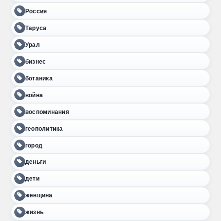
Россия
Таруса
Урал
бизнес
ботаника
война
воспоминания
геополитика
город
деньги
дети
женщина
жизнь