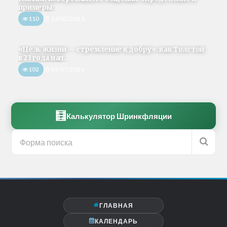
примеры
110
14/02/2021
«Цель жизни — стремление к добру»: как Толстой
в 23 года нап...
102
09/07/2026
🧮
Калькулятор Шринкфляции
ГЛАВНАЯ
КАЛЕНДАРЬ