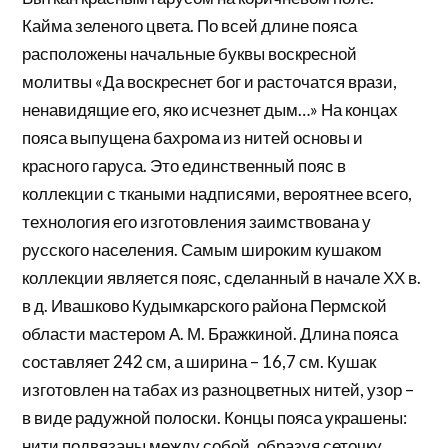
Кайма зеленого цвета. По всей длине пояса
расположены начальные буквы воскресной
молитвы «Да воскреснет бог и расточатся врази,
ненавидящие его, яко исчезнет дым…» На концах
пояса выпущена бахрома из нитей основы и
красного гаруса. Это единственный пояс в
коллекции с ткаными надписями, вероятнее всего,
технология его изготовления заимствована у
русского населения. Самым широким кушаком
коллекции является пояс, сделанный в начале ХХ в.
в д. Ивашково Кудымкарского района Пермской
области мастером А. М. Бражкиной. Длина пояса
составляет 242 см, а ширина – 16,7 см. Кушак
изготовлен на табах из разноцветных нитей, узор –
в виде радужной полоски. Концы пояса украшены:
нити подвязаны между собой, образуя сеточку.