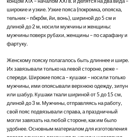
концом XIX – началом XXI в. и делятся на два вида –
широкие и узкие. Узкие пояса (покромка, опояска,
тельник – пőкрőм, йи, вонь), шириной до 5 см и
длиной до 2 м, носили мужчины и женщины:
мужчины поверх рубахи, женщины – по сарафану и
фартуку.
Женскому пояску полагалось быть длиннее и шире.
Их завязывали только на левой стороне, реже –
спереди. Широкие пояса – кушаки – носили только
мужчины, ими опоясывали верхнюю одежду, зипун
или шабур. Кушаки ткали шириной от 5 до 15 см,
длиной до 3 м. Мужчины, отправляясь на работу,
свой пояс подвязывали справа, а праздничный
могли завязать на любой стороне, как им было
удобнее. Основным материалом для изготовления