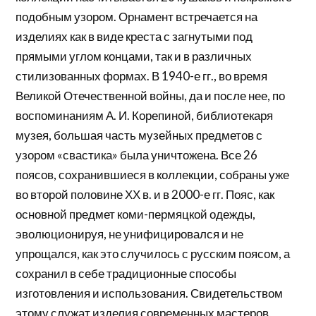
подобным узором. Орнамент встречается на
изделиях как в виде креста с загнутыми под
прямыми углом концами, так и в различных
стилизованных формах. В 1940-е гг., во время
Великой Отечественной войны, да и после нее, по
воспоминаниям А. И. Корепиной, библиотекаря
музея, большая часть музейных предметов с
узором «свастика» была уничтожена. Все 26
поясов, сохранившиеся в коллекции, собраны уже
во второй половине ХХ в. и в 2000-е гг. Пояс, как
основной предмет коми-пермяцкой одежды,
эволюционируя, не унифицировался и не
упрощался, как это случилось с русским поясом, а
сохранил в себе традиционные способы
изготовления и использования. Свидетельством
этому служат изделия современных мастеров,