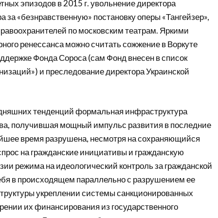
тных эпизодов в 2015 г. увольнение директора
а за «безнравственную» постановку оперы «Тангейзер»,
правоохранителей по московским театрам. Яркими
ного ренессанса можно считать сожжение в Воркуте
оддержке Фонда Сороса (сам Фонд внесен в список
низаций») и преследование директора Украинской
.
одняшних тенденций формальная инфраструктура
ва, получившая мощный импульс развития в последние
жайшее время разрушена, несмотря на сохраняющийся
спрос на гражданские инициативы и гражданскую
зии режима на идеологический контроль за гражданской
бя в происходящем параллельно с разрушением ее
труктуры укреплении системы санкционированных
рении их финансирования из государственного