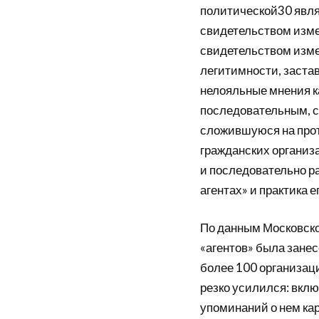
политической30 являе
свидетельством изме
свидетельством изме
легитимности, заста
нелояльные мнения к
последовательным, с
сложившуюся на про
гражданских организа
и последовательно ра
агентах» и практика 
По данным Московской
«агентов» была занес
более 100 организац
резко усилился: вклю
упоминаний о нем к