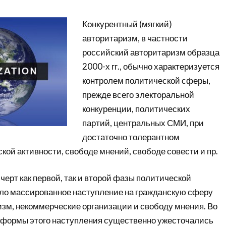
Конкурентный (мягкий)
авторитаризм, в частности
российский авторитаризм образца
2000-х гг., обычно характеризуется
контролем политической сферы,
прежде всего электоральной
конкуренции, политических
партий, центральных СМИ, при
достаточно толерантном
кой активности, свободе мнений, свободе совести и пр.
ерт как первой, так и второй фазы политической
ало массированное наступление на гражданскую сферу
изм, некоммерческие организации и свободу мнения. Во
 формы этого наступления существенно ужесточались