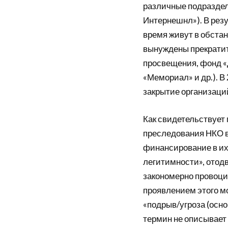
различные подраздел
Интернешнл»). В рез
время живут в обстан
вынуждены прекратит
просвещения, фонд 
«Мемориал» и др.). В
закрытие организаций 
Как свидетельствует 
преследования НКО вн
финансирование в их
легитимности», отод
закономерно провоци
проявлением этого м
«подрыв/угроза (осно
термин не описывает 