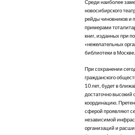
Среди наиболее заме
новосибирского театр
рейды чиновников и 
примерами тоталитар
книг, изданных при п
«нежелательных орга
библиотеки в Москве
При сохранении сег
гражданского общест
10 лет, будет в бли
достаточно высокий 
координацию. Претен
сферой проявляют се
независимой инфрас
организаций и расши