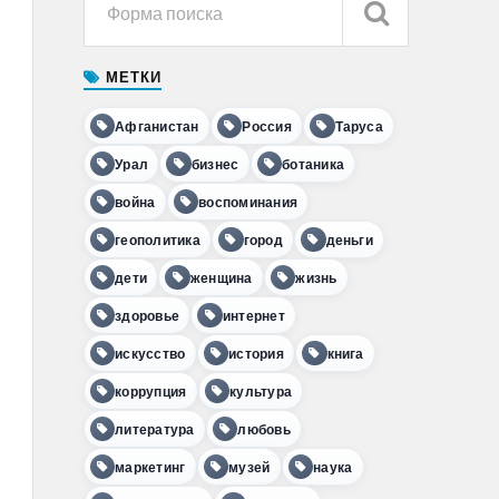
МЕТКИ
Афганистан
Россия
Таруса
Урал
бизнес
ботаника
война
воспоминания
геополитика
город
деньги
дети
женщина
жизнь
здоровье
интернет
искусство
история
книга
коррупция
культура
литература
любовь
маркетинг
музей
наука