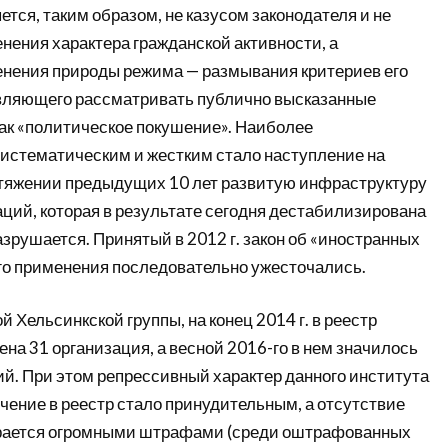
тся, таким образом, не казусом законодателя и не
нения характера гражданской активности, а
нения природы режима — размывания критериев его
вляющего рассматривать публично высказанные
ак «политическое покушение». Наиболее
истематическим и жестким стало наступление на
тяжении предыдущих 10 лет развитую инфраструктуру
ций, которая в результате сегодня дестабилизирована
зрушается. Принятый в 2012 г. закон об «иностранных
его применения последовательно ужесточались.
 Хельсинкской группы, на конец 2014 г. в реестр
ена 31 организация, а весной 2016-го в нем значилось
ий. При этом репрессивный характер данного института
чение в реестр стало принудительным, а отсутствие
арается огромными штрафами (среди оштрафованных