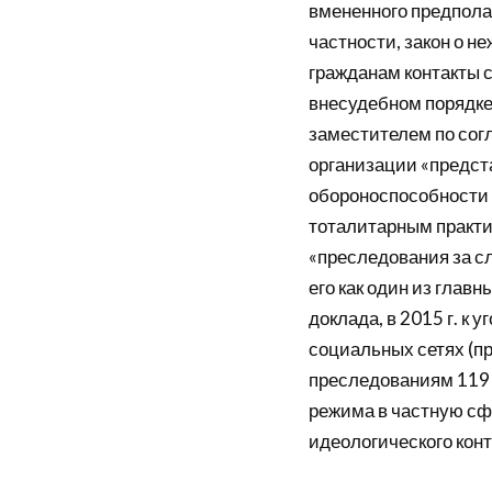
вмененного предполаг
частности, закон о 
гражданам контакты 
внесудебном порядке
заместителем по сог
организации «предста
обороноспособности 
тоталитарным практи
«преследования за сл
его как один из глав
доклада, в 2015 г. к 
социальных сетях (пр
преследованиям 119 
режима в частную сф
идеологического конт