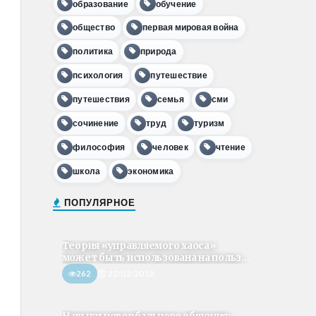
образование
обучение
общество
первая мировая война
политика
природа
психология
путешествие
путешествия
семья
сми
сочинение
труд
туризм
философия
человек
чтение
школа
экономика
ПОПУЛЯРНОЕ
Теория «управляемого хаоса»
может быть использована на польз...
262
22/02/2018