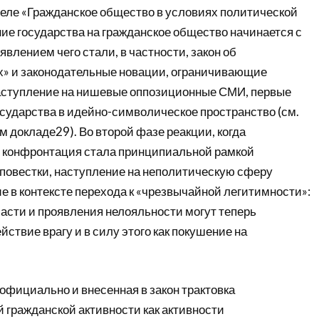
деле «Гражданское общество в условиях политической
ие государства на гражданское общество начинается с
явлением чего стали, в частности, закон об
х» и законодательные новации, ограничивающие
аступление на нишевые оппозиционные СМИ, первые
осударства в идейно-символическое пространство (см.
 докладе29). Во второй фазе реакции, когда
 конфронтация стала принципиальной рамкой
повестки, наступление на неполитическую сферу
е в контексте перехода к «чрезвычайной легитимности»:
асти и проявления нелояльности могут теперь
йствие врагу и в силу этого как покушение на
официально и внесенная в закон трактовка
 гражданской активности как активности