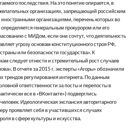
аемого последствия. На это понятие опирается, в
нежелательных организациях, запрещающий российским
с иностранными организациями, перечень которых во
 определяется генеральным прокурором или его
ласованию с МИДом, если они сочтут, что деятельность
вляет угрозу основам конституционного строя РФ,
страны или безопасности государства». К
кам следует отнести и стремительный рост случаев
ова». В отчете за 2015 г. эксперты «Агоры» обозначили
ных трендов регулирования интернета. По данным
уголовной ответственности за посты и перепосты в
актически все в «ВКонтакте») подверглись
человек. Идеологическая экспансия авторитарного
еру проявляет себя в участившихся случаях
роля в сфере культуры и искусства.