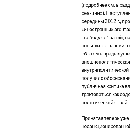
(подробнее см. в раз
реакции»). Наступлен
середины 2012 г., про
«иностранных агента
свободу собраний, н
попытки экспансии г
об этом в предыдущем
внешнеполитическая
внутриполитической 
получило обосновани
публичная критика вл
трактоваться как соде
политический строй.
Принятая теперь уже 
несанкционированной