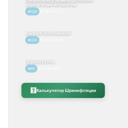
Навыки невербального общения:
определение и примеры
113
14/02/2021
Алексей Паустовский
111
02/05/2020
Портрет Гете
92
17/04/2019
🧮
Калькулятор Шринкфляции