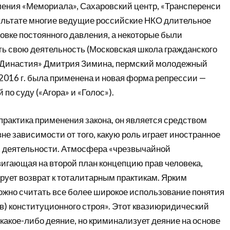
ения «Мемориала», Сахаровский центр, «Трансперенси
ультате многие ведущие российские НКО длительное
овке постоянного давления, а некоторые были
ь свою деятельность (Московская школа гражданского
«Династия» Дмитрия Зимина, пермский молодежный
 2016 г. была применена и новая форма репрессии —
по суду («Агора» и «Голос»).
практика применения закона, он является средством
е зависимости от того, какую роль играет иностранное
 деятельности. Атмосфера «чрезвычайной
вигающая на второй план концепцию прав человека,
рует возврат к тоталитарным практикам. Ярким
ожно считать все более широкое использование понятия
в) конституционного строя». Этот квазиюридический
какое-либо деяние, но криминализует деяние на основе