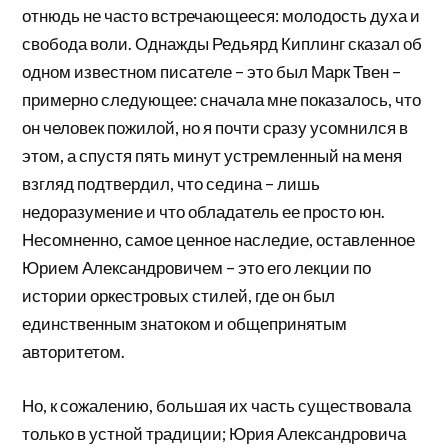
отнюдь не часто встречающееся: молодость духа и
свобода воли. Однажды Редьярд Киплинг сказал об
одном известном писателе – это был Марк Твен –
примерно следующее: сначала мне показалось, что
он человек пожилой, но я почти сразу усомнился в
этом, а спустя пять минут устремленный на меня
взгляд подтвердил, что седина – лишь
недоразумение и что обладатель ее просто юн.
Несомненно, самое ценное наследие, оставленное
Юрием Александровичем – это его лекции по
истории оркестровых стилей, где он был
единственным знатоком и общепринятым
авторитетом.
Но, к сожалению, большая их часть существовала
только в устной традиции; Юрия Александровича