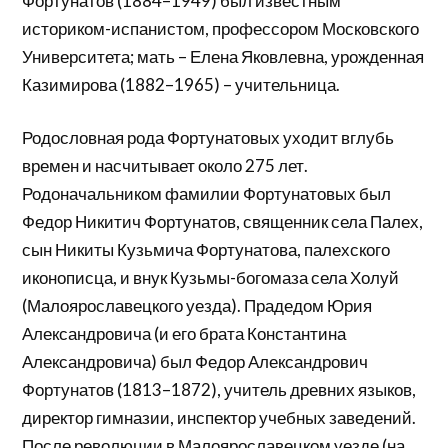
Фортунатов (1884–1949) был известным
историком-испанистом, профессором Московского
Университета; мать – Елена Яковлевна, урожденная
Казимирова (1882–1965) – учительница.
Родословная рода Фортунатовых уходит вглубь
времен и насчитывает около 275 лет.
Родоначальником фамилии Фортунатовых был
Федор Никитич Фортунатов, священник села Палех,
сын Никиты Кузьмича Фортунатова, палехского
иконописца, и внук Кузьмы-богомаза села Холуй
(Малоярославецкого уезда). Прадедом Юрия
Александровича (и его брата Константина
Александровича) был Федор Александрович
Фортунатов (1813–1872), учитель древних языков,
директор гимназии, инспектор учебных заведений.
После революции в Малоярославецком уезде (на