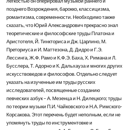
легкостью он оперировал музыкой раннего и
позднего Возрождения, барокко, классицизма,
романтизма, современности. Необходимо также
сказать, что Юрий Александрович прекрасно знал
теоретические и философские труды Платона и
Аристотеля, Й. Тинкториса и Дж. Царлино, М.
Преториуса и И. Маттезона, Д. Дидро и Г.Э.
Лессинга, Ж.Ф. Рамо и К.Ф.Э. Баха, Х. Римана и Л.
Бусслера, Т. Адорно и К. Дальхауза и многих других
искусствоведов и философов. Отдельно следует
указать на изученные им труды русских
исследователей, посвященные созданию
певческих азбук – А. Мезенца и Н. Дилецкого; труды
по теории музыки П.И. Чайковского и Н.А. Римского-
Корсакова. Этот перечень будет неполным, если не
упомянуть труды по инструментовке и