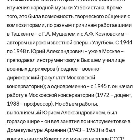
изучения народной музыки Узбекистана. Кроме
того, это была возможность творческого общения с
композиторами, по разным причинам работавшими
в Ташкенте – с Г.А. Мушелем и с А.Ф. Козловским —
автором широко известной оперы «Улугбек». С 1944
по 1948 г. Юрий Александрович – уже в Москве –
преподавал инструментовку в Высшем училище
военных дирижеров (позднее – военно-
дирижерский факультет Московской
консерватории); а одновременно – с 1945 г. он начал
работу в Московской консерватории (1972 – доцент,
1988 – профессор). Но объем работы,
выполняемый Юрием Александровичем, был
гораздо шире – он вел занятия по инструментовке в
Доме культуры Армении (1943 – 1953) и был
консультантом Комиссии музыки народов СССР