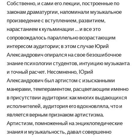
Собственно, и сами его лекции, построенные по
законам драматургии, напоминали музыкальное
произведение с вступлением, развитием,
нарастанием к кульминации … и все это
сопровождалось параллельно возрастающим
интересом аудитории; в этом случае Юрий
Александрович опирался на свое безошибочное
знание психологии студентов, интуицию музыканта
и точный расчет. Несомненно, IOрий
Александрович был артистом с изысканными
манерами, темпераментом, расцветающим именно
в присутствии аудитории: как многих выдающихся
исполнителей, аудитория его вдохновляла, что и
является верным признаком артистизма.
Артистизм, помноженный на энциклопедические
знания и музыкальность, давал совершенно