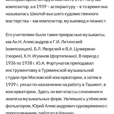
композитор, а в 1939 – аспирантуру – в то время она
называлась Школой высшего художественного
мастерства – как композитор, музыковед и пианист.
Его учителями были такие прекрасные музыканты,
как Ан.Н. Александров и Г.И. Литинский
(композиция), Б.Л. Яворский и В.А. Цуккерман
(теория), К.Н. Игумнов (фортепиано). В период с
1936 по 1938 г. Ю.А. Фортунатов преподавал
инструментовку в Туркменской музыкальной
студии при Московской консерватории, а затем в
1939 г. уехал по назначению на работу в Ташкент, в
консерваторию. Здесь он вел классы сочинения и
анализа музыкальных форм. Увлекшись узбекским
фольклором, Юрий Александрович одновременно с
преподаванием, работал в Научно-