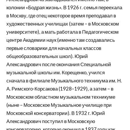
колонии «Бодрая жизнь». В 1926 г. семья переехала
в Москву, где отец некоторое время преподавал в
художественных училищах (затем – в Московском
университете), а мать работала в Педагогическом
центре Академии наук (именно там создавались
первые словарики для начальных классов
общеобразовательных школ). Юрий
Александрович после окончания Специальной
музыкальной школы им. Корещенко, учился
сначала в филиале Музыкального техникума им. Н.
А. Римского-Корсакова (1928–1929), а затем – в
Московском областном музыкальном техникуме
(ныне – Московское Музыкальное училище при
Московской консерватории). В 1932 г. Юрий
Александрович поступил в Московскую
консерваторию, которую окончил в 1937 голу как