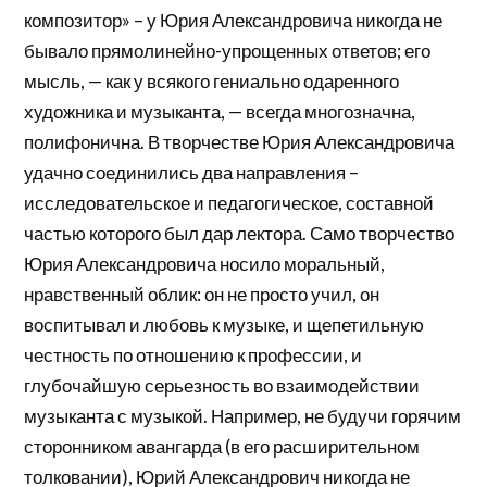
композитор» – у Юрия Александровича никогда не
бывало прямолинейно-упрощенных ответов; его
мысль, — как у всякого гениально одаренного
художника и музыканта, — всегда многозначна,
полифонична. В творчестве Юрия Александровича
удачно соединились два направления –
исследовательское и педагогическое, составной
частью которого был дар лектора. Само творчество
Юрия Александровича носило моральный,
нравственный облик: он не просто учил, он
воспитывал и любовь к музыке, и щепетильную
честность по отношению к профессии, и
глубочайшую серьезность во взаимодействии
музыканта с музыкой. Например, не будучи горячим
сторонником авангарда (в его расширительном
толковании), Юрий Александрович никогда не