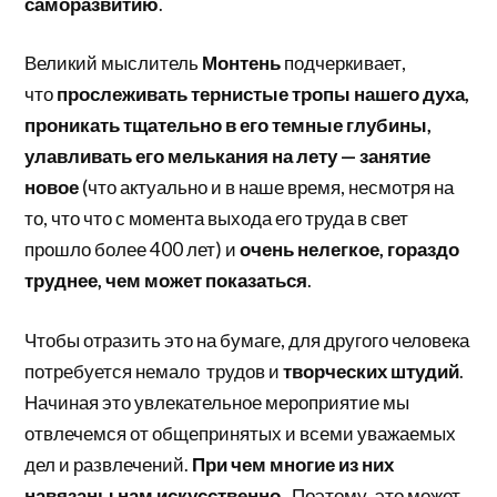
саморазвитию
.
Великий мыслитель
Монтень
подчеркивает,
что
прослеживать тернистые тропы нашего духа,
проникать тщательно в его темные глубины,
улавливать его мелькания на лету — занятие
новое
(что актуально и в наше время, несмотря на
то, что что с момента выхода его труда в свет
прошло более 400 лет) и
очень нелегкое, гораздо
труднее, чем может показаться
.
Чтобы отразить это на бумаге, для другого человека
потребуется немало трудов и
творческих штудий
.
Начиная это увлекательное мероприятие мы
отвлечемся от общепринятых и всеми уважаемых
дел и развлечений.
При чем многие из них
навязаны нам искусственно
. Поэтому, это может