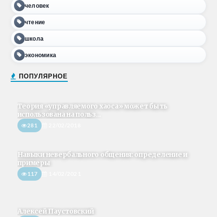
человек
чтение
школа
экономика
ПОПУЛЯРНОЕ
Теория «управляемого хаоса» может быть
использована на польз...
281
22/02/2018
Навыки невербального общения: определение и
примеры
117
14/02/2021
Алексей Паустовский