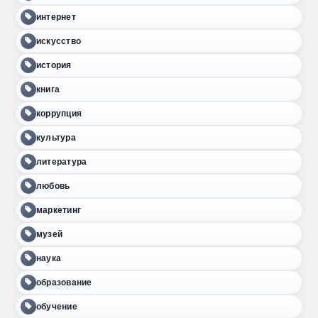
интернет
искусство
история
книга
коррупция
культура
литература
любовь
маркетинг
музей
наука
образование
обучение