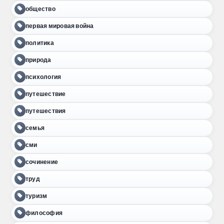
общество
первая мировая война
политика
природа
психология
путешествие
путешествия
семья
сми
сочинение
труд
туризм
философия