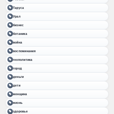
Таруса
Урал
бизнес
ботаника
война
воспоминания
геополитика
город
деньги
дети
женщина
жизнь
здоровье