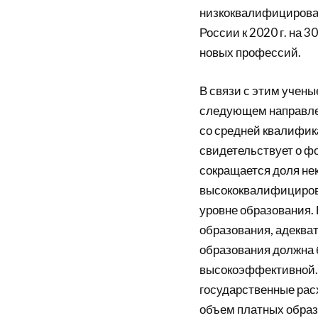
низкоквалифицирован
России к 2020 г. на 
новых профессий.
В связи с этим учен
следующем направлен
со средней квалифик
свидетельствует о ф
сокращается доля не
высококвалифицирова
уровне образования. 
образования, адеква
образования должна 
высокоэффективной. Н
государственные расх
объем платных образ