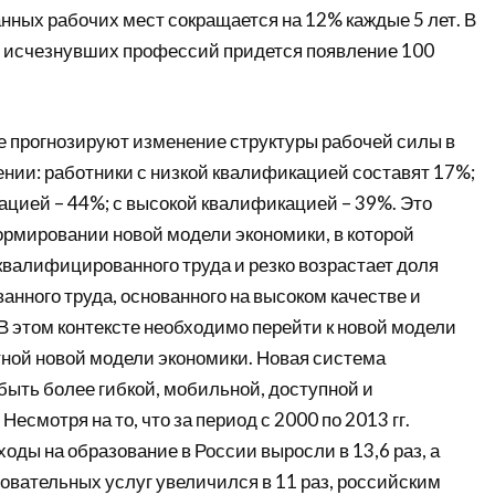
ных рабочих мест сокращается на 12% каждые 5 лет. В
30 исчезнувших профессий придется появление 100
ые прогнозируют изменение структуры рабочей силы в
ии: работники с низкой квалификацией составят 17%;
ацией – 44%; с высокой квалификацией – 39%. Это
ормировании новой модели экономики, в которой
квалифицированного труда и резко возрастает доля
нного труда, основанного на высоком качестве и
В этом контексте необходимо перейти к новой модели
тной новой модели экономики. Новая система
быть более гибкой, мобильной, доступной и
есмотря на то, что за период с 2000 по 2013 гг.
оды на образование в России выросли в 13,6 раз, а
овательных услуг увеличился в 11 раз, российским