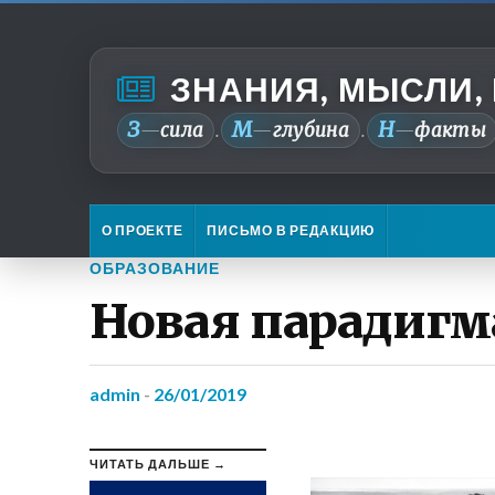
ЗНАНИЯ, МЫСЛИ,
З
М
Н
—
сила
—
глубина
—
факты
.
.
О ПРОЕКТЕ
ПИСЬМО В РЕДАКЦИЮ
ОБРАЗОВАНИЕ
Новая парадигм
admin
-
26/01/2019
ЧИТАТЬ ДАЛЬШЕ →