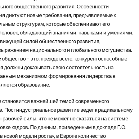
ьного общественного развития. Особенности
ия диктуют новые требования, предъявляемые к
альным структурам, которые обеспечивают его
Человек, обладающий знаниями, навыками и умениями,
движущей силой общественного развития,
ыражением национального и глобального могущества.
общество – это, прежде всего, конкурентоспособные
ня должны доказывать свою состоятельность на
Главным механизмом формирования лидерства в
ляется образование.
 становится важнейшей темой современного
а. Постиндустриальное развитие ведет к радикальному
рабочей силы, что не может не сказаться на системе
овке кадров. По данным, приведенным в докладе Г.О.
 новой модели роста», в Европе количество