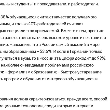
льны и студенты, и преподаватели, и работодатели.
о 38% обучающихся считают качество получаемого
чным, и только 40% работодателей считают
х специалистов приемлемой. Вместе с тем, престиж
стране остается на очень высоком уровне и не ставится
ние. Напомним, что в России самый высокий в мире
шим образованием – 53,6%. И если в Германии только
учиться в вузы, то в России эта цифра доходит до 99%.
ь наиболее очевидными проблемами российского
я: – формализм образования; – быстрое устаревание
сть программ обучения от интересов обучающихся и
ования должна характеризоваться, прежде всего, опорой
ационные технологии, среди которых интернет и