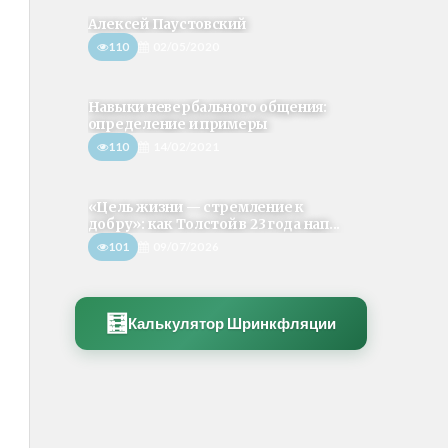
Алексей Паустовский
110
02/05/2020
Навыки невербального общения:
определение и примеры
110
14/02/2021
«Цель жизни — стремление к
добру»: как Толстой в 23 года нап...
101
09/07/2026
🧮
Калькулятор Шринкфляции