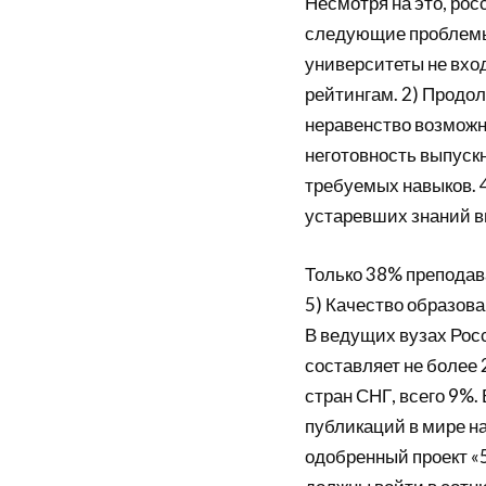
Несмотря на это, ро
следующие проблемы 
университеты не вхо
рейтингам. 2) Продо
неравенство возможн
неготовность выпускн
требуемых навыков. 
устаревших знаний в
Только 38% преподав
5) Качество образова
В ведущих вузах Рос
составляет не более 
стран СНГ, всего 9%.
публикаций в мире н
одобренный проект «5