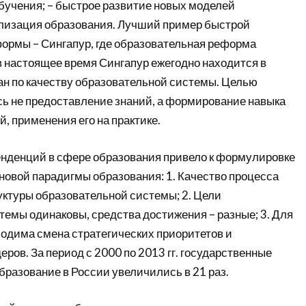
обучения; – быстрое развитие новых моделей
ализация образования. Лучший пример быстрой
ормы – Сингапур, где образовательная реформа
и в настоящее время Сингапур ежегодно находится в
ран по качеству образовательной системы. Целью
 не предоставление знаний, а формирование навыка
, применения его на практике.
нденций в сфере образования привело к формулировке
новой парадигмы образования: 1. Качество процесса
уктуры образовательной системы; 2. Цели
темы одинаковы, средства достижения – разные; 3. Для
одима смена стратегических приоритетов и
ров. За период с 2000 по 2013 гг. государственные
разование в России увеличились в 21 раз.