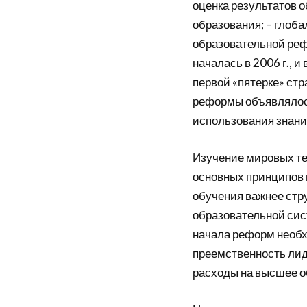
оценка результатов 
образования; – глоб
образовательной реф
началась в 2006 г., 
первой «пятерке» ст
реформы объявлялось
использования знаний
Изучение мировых те
основных принципов 
обучения важнее стр
образовательной сис
начала реформ необх
преемственность лиде
расходы на высшее об