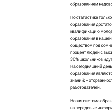
образованием недово
По статистике тольк
образования достато
квалификацию молоды
образования в нашей 
обществом под сомне
процент людей с выс
30% школьников идут 
На сегодняшний ден
образования являютс
знаний; – оторванно
работодателей.
Новая система образ
на передовые информ