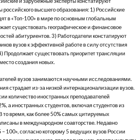
ссийские и зарубежные эксперты констатируют
российского высшего образования: 1) Российские
дят в «Топ-100» в мире по основным глобальным
лжает существовать географическое и финансовое
остей абитуриентов. 3) Работодатели констатируют
иков вузов к эффективной работе в силу отсутствия
4) Продолжает существовать приоритет трансляции
место создания новых.
ателей вузов занимаются научными исследованиями.
ния страдает из-за низкой интернационализации вузов.
сии количество иностранных преподавателей
2%, а иностранных студентов, включая студентов из
 В то время, как более 50% самых цитируемых
аписаны в международном соавторстве. Недавно
 – 100», согласно которому 5 ведущих вузов России