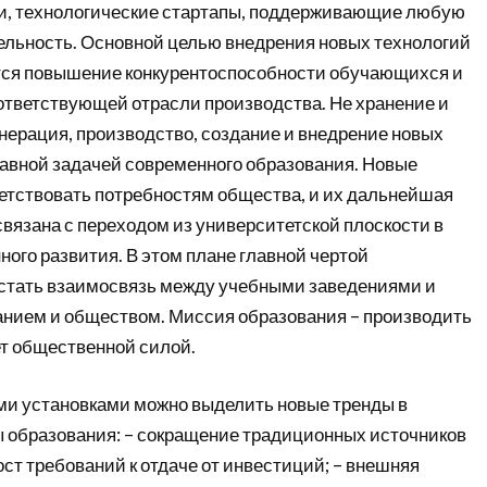
и, технологические стартапы, поддерживающие любую
льность. Основной целью внедрения новых технологий
тся повышение конкурентоспособности обучающихся и
ответствующей отрасли производства. Не хранение и
енерация, производство, создание и внедрение новых
лавной задачей современного образования. Новые
етствовать потребностям общества, и их дальнейшая
вязана с переходом из университетской плоскости в
ого развития. В этом плане главной чертой
стать взаимосвязь между учебными заведениями и
анием и обществом. Миссия образования – производить
ет общественной силой.
ими установками можно выделить новые тренды в
 образования: – сокращение традиционных источников
ст требований к отдаче от инвестиций; – внешняя