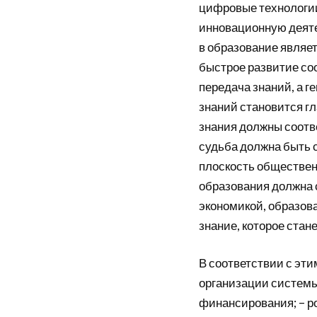
цифровые технологи
инновационную деяте
в образование являе
быстрое развитие со
передача знаний, а г
знаний становится г
знания должны соотв
судьба должна быть с
плоскость общественн
образования должна 
экономикой, образов
знание, которое стан
В соответствии с эт
организации системы
финансирования; – ро