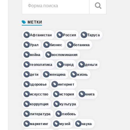
МЕТКИ
Афганистан
Россия
Таруса
Урал
бизнес
ботаника
война
воспоминания
геополитика
город
деньги
дети
женщина
жизнь
здоровье
интернет
искусство
история
книга
коррупция
культура
литература
любовь
маркетинг
музей
наука