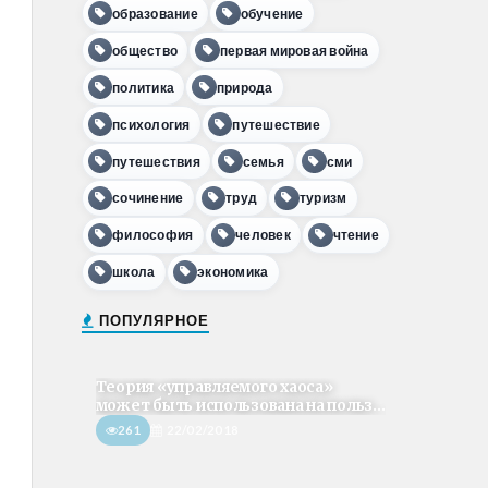
образование
обучение
общество
первая мировая война
политика
природа
психология
путешествие
путешествия
семья
сми
сочинение
труд
туризм
философия
человек
чтение
школа
экономика
ПОПУЛЯРНОЕ
Теория «управляемого хаоса»
может быть использована на польз...
261
22/02/2018