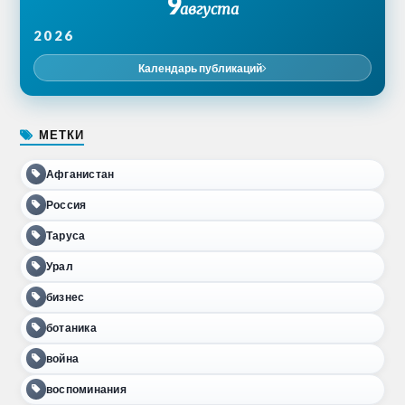
9
августа
2026
Календарь публикаций
МЕТКИ
Афганистан
Россия
Таруса
Урал
бизнес
ботаника
война
воспоминания