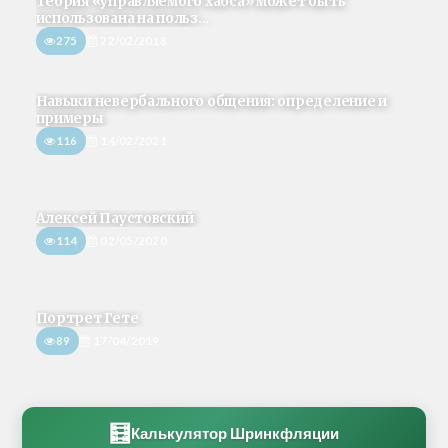
Теория «управляемого хаоса» может быть
использована на польз...
275
22/02/2018
Навыки невербального общения: определение и
примеры
116
14/02/2021
Алексей Паустовский
114
02/05/2020
Портрет Гете
89
17/04/2019
🧮
Калькулятор Шринкфляции