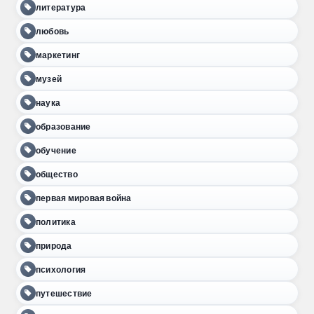
литература
любовь
маркетинг
музей
наука
образование
обучение
общество
первая мировая война
политика
природа
психология
путешествие