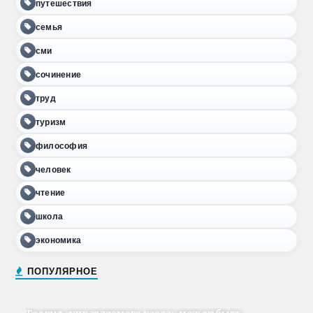
путешествия
семья
сми
сочинение
труд
туризм
философия
человек
чтение
школа
экономика
ПОПУЛЯРНОЕ