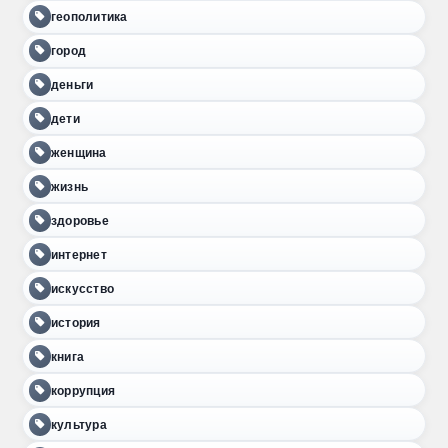
геополитика
город
деньги
дети
женщина
жизнь
здоровье
интернет
искусство
история
книга
коррупция
культура