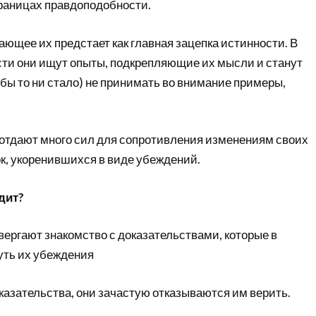
границах правдоподобности.
ющее их предстает как главная зацепка истинности. В
сти они ищут опыты, подкрепляющие их мысли и станут
обы то ни стало) не принимать во внимание примеры,
отдают много сил для сопротивления изменениям своих
к, укоренившихся в виде убеждений.
дит?
вергают знакомство с доказательствами, которые в
уть их убеждения
оказательства, они зачастую отказываются им верить.