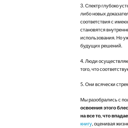
3. Спектр глубоко ус
либо новых доказател
соответствия с имею
становятся внутренн
использования. Но у
будущих решений.
4. Люди осуществля
того, что соответств
5. Они всячески стр
Мы разобрались с п
освоения этого бле
на все то, что впад
книгу
, оценивая жизн