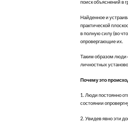
поиск объяснений в 
Найденное и устраива
практической плоско
в полную силу (во чт
опровергающие их.
Таким образом люди 
личностных установо
Почему это происхо
1. Люди постоянно от
состоянии опровергн
2. Увидев явно эти д