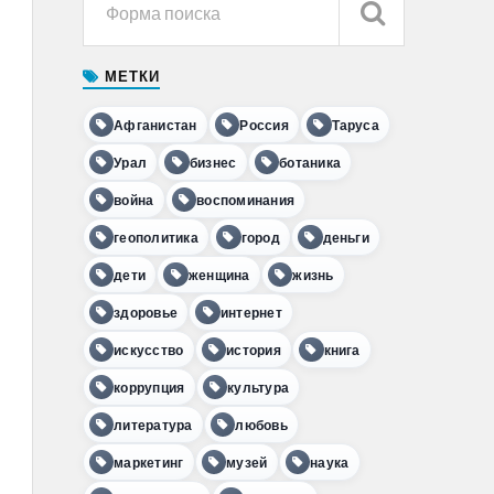
МЕТКИ
Афганистан
Россия
Таруса
Урал
бизнес
ботаника
война
воспоминания
геополитика
город
деньги
дети
женщина
жизнь
здоровье
интернет
искусство
история
книга
коррупция
культура
литература
любовь
маркетинг
музей
наука