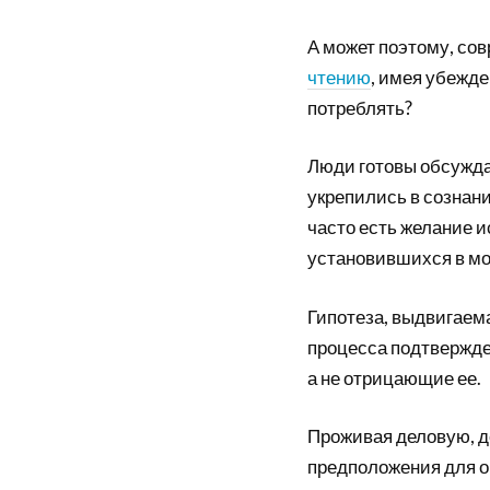
А может поэтому, со
чтению
, имея убежде
потреблять?
Люди готовы обсужда
укрепились в сознани
часто есть желание и
установившихся в мо
Гипотеза, выдвигаем
процесса подтвержде
а не отрицающие ее.
Проживая деловую, 
предположения для о