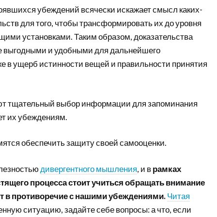
тоявшихся убеждений всячески искажает смысл каких-
ьств для того, чтобы трансформировать их до уровня
щими установками. Таким образом, доказательства
е выгодными и удобными для дальнейшего
же в ущерб истинности вещей и правильности принятия
ют тщательный выбор информации для запоминания
ует их убеждениям.
емятся обеспечить защиту своей самооценки.
олезностью
дивергентного мышления
, и в
рамках
стящего процесса стоит учиться обращать внимание
ает в противоречие с нашими убеждениями.
Читая
енную ситуацию, задайте себе вопросы: а что, если