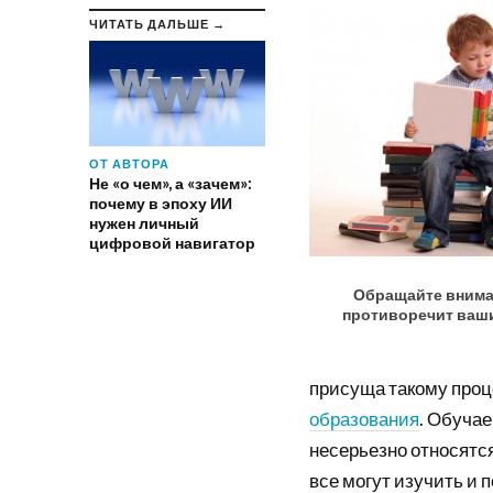
ЧИТАТЬ ДАЛЬШЕ →
ОТ АВТОРА
Не «о чем», а «зачем»:
почему в эпоху ИИ
нужен личный
цифровой навигатор
Обращайте вниман
противоречит ваш
присуща такому проц
образования
. Обучае
несерьезно относятся
все могут изучить и п