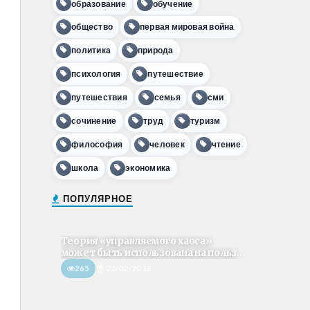
образование
обучение
общество
первая мировая война
политика
природа
психология
путешествие
путешествия
семья
сми
сочинение
труд
туризм
философия
человек
чтение
школа
экономика
ПОПУЛЯРНОЕ
Теория «управляемого хаоса»
может быть использована на польз...
265
22/02/2018