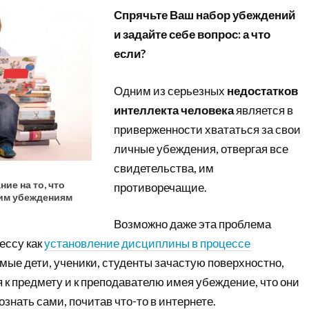
Спрячьте Ваш набор убеждений
и задайте себе вопрос: а что
если?
Одним из серьезных
недостатков
интеллекта человека
является в
приверженности хвататься за свои
личные убеждения, отвергая все
свидетельства, им
ие на то, что
противоречащие.
им убеждениям
Возможно даже эта проблема
ессу как
установление дисциплины в процессе
мые дети, ученики, студенты зачастую поверхностно,
 к предмету и к преподавателю имея убеждение, что они
ознать сами, почитав что-то в интернете.