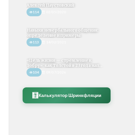
Алексей Паустовский
114
02/05/2020
Навыки невербального общения:
определение и примеры
113
14/02/2021
«Цель жизни — стремление к
добру»: как Толстой в 23 года нап...
104
09/07/2026
🧮
Калькулятор Шринкфляции