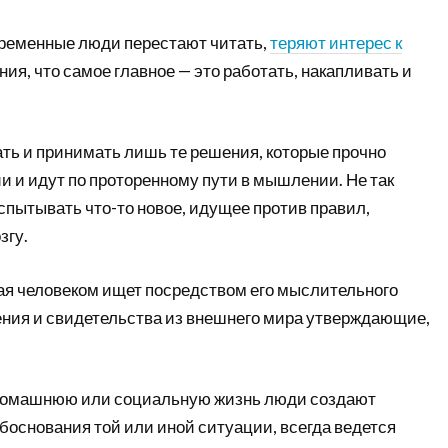
временные люди перестают читать,
теряют интерес к
ния, что самое главное — это работать, накапливать и
ть и принимать лишь те решения, которые прочно
и и идут по проторенному пути в мышлении. Не так
спытывать что-то новое, идущее против правил,
згу.
ая человеком ищет посредством его мыслительного
ния и свидетельства из внешнего мира утверждающие,
домашнюю или социальную жизнь люди создают
боснования той или иной ситуации, всегда ведется