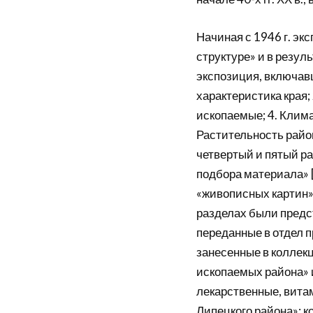
Начиная с 1946 г. эк
структуре» и в резул
экспозиция, включав
характеристика края;
ископаемые; 4. Клима
Растительность район
четвертый и пятый р
подбора материала» [
«живописных картин»
разделах были предс
переданные в отдел 
занесенные в коллек
ископаемых района» и
лекарственные, вита
Липецкого района»; к