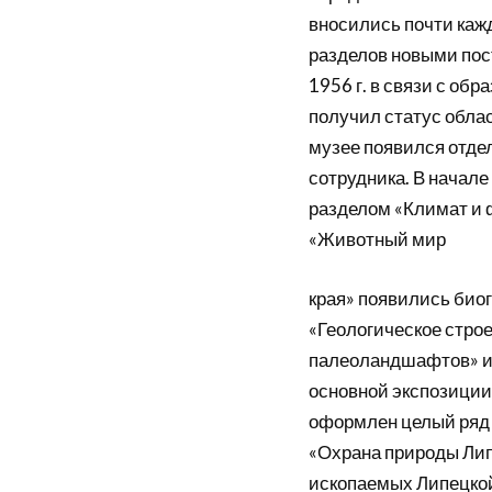
вносились почти каж
разделов новыми пост
1956 г. в связи с об
получил статус облас
музее появился отде
сотрудника. В начале
разделом «Климат и ф
«Животный мир
края» появились биогр
«Геологическое стро
палеоландшафтов» и 
основной экспозиции
оформлен целый ряд 
«Охрана природы Лип
ископаемых Липецкой 