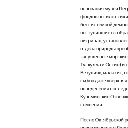
основания музея Петр
фондов носило стихи
бессистемной демонс
поступившие в собра
витринах, установле
отдела природы прео
засушенные морские ж
Тускулла и Остин) и 
Везувия», малахит, г
см)» и даже «верхняя
определения последне
Кузьминские Отвержк
сомнения.
После Октябрьской р
переименован в Липе