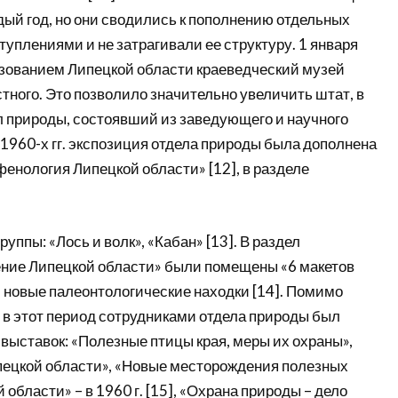
дый год, но они сводились к пополнению отдельных
уплениями и не затрагивали ее структуру. 1 января
разованием Липецкой области краеведческий музей
тного. Это позволило значительно увеличить штат, в
л природы, состоявший из заведующего и научного
 1960-х гг. экспозиция отдела природы была дополнена
енология Липецкой области» [12], в разделе
уппы: «Лось и волк», «Кабан» [13]. В раздел
ение Липецкой области» были помещены «6 макетов
новые палеонтологические находки [14]. Помимо
 в этот период сотрудниками отдела природы был
выставок: «Полезные птицы края, меры их охраны»,
ецкой области», «Новые месторождения полезных
области» – в 1960 г. [15], «Охрана природы – дело