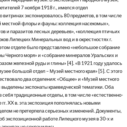
тителей 7 ноября 1918 г., имелся отдел
о витринах экспонировалось 80 предметов, в том числе
й местной флоры и фауны: коллекция насекомых»,
ов и паразитов лесных деревьев», «коллекция птичьих
рков Липецких Минеральных вод и в окрестностях г.
в этом отделе было представлено «небольшое собрание
ы Черного моря» и «собрание минералов Уральских и
азом железной руды и глины» [4]. «В 1921 году удалось
узее большой отдел – Музей местного края» [5]. С этого
ествовало два отделения: «Общее» и «Музей местного
и выделены экспонаты краеведческой тематики. Оба
 себя традиционные отделы, в том числе «естественно-
е гг. XX в. эта экспозиция пополнялась новыми
 целом не претерпела серьезных изменений. Документы,
б экспозиционной работе Липецкого музея в 30-х и
, в архивах не сохранились.