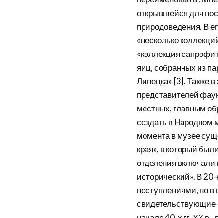
открывшейся для посе
природоведения. В ег
«несколько коллекци
«коллекция сапрофит
яиц, собранных из па
Липецка» [3]. Также 
представителей фаун
местных, главным обр
создать в Народном м
момента в музее сущ
края», в который был
отделения включали в
исторический». В 20-
поступлениями, но в
свидетельствующие о
начале 40-х гг. ХХ в.