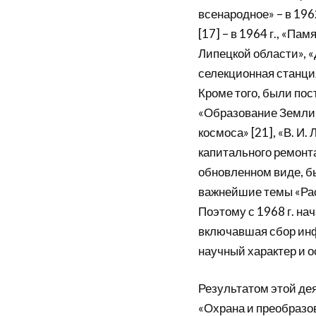
всенародное» – в 196
[17] – в 1964 г., «Па
Липецкой области», «
селекционная станция»
Кроме того, были по
«Образование Земли»
космоса» [21], «В. И.
капитального ремонт
обновленном виде, бы
важнейшие темы «Рас
Поэтому с 1968 г. на
включавшая сбор инф
научный характер и 
Результатом этой де
«Охрана и преобразов