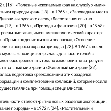
2 г. [16], «Полезные ископаемые края на службу химии»
мятники природы края» [18] – в 1965 г., «Заповедные места
Диковинки русского леса», «Лесостепная опытно-
 [19] – в 1966 г., «Природа и фантазия» [20] – в 1968 г.
строены выставки, имевшие идеологический характер:
, «Происхождение жизни и человека», «Освоение
 Ленин и вопросы охраны природы» [22]. В 1967 г. после
а музея экспозиция открылась для посетителей в
ло перестроено пять тем, но изменения не затронули
тительный мир края» и «Животный мир края» [23].
чалась подготовка к реэкспозиции этих разделов,
ормации и комплектование коллекций, которые носили
осуществлялись при помощи специалистов.
ятельности стало открытие новых разделов экспозиции:
ание природы» – в 1972 г. [24], «Растительный и