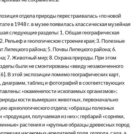
спозиция отдела природы перестраивалась «по новой
ьтате в 1948 г. в музее появилась классическая музейная
шая следующие разделы: 1. Общая географическая
 2. Рельеф и геологическое строение края; 3. Полезные
т Липецкого района; 5. Почвы Липецкого района; 6.
а; 7. Животный мир; 8. Охрана природы. При этом
азделы были не смонтированы «ввиду незаконченного
6]. В этой экспозиции помимо географических карт,
, диаграмм, таблиц и фотографий в соответствующих
тавлены: «окаменелости ископаемых организмов»;
природы кости вымерших животных, первоначально
цию археологического отдела; «образцы полезных
 «продукция, получаемая из них»; гербарий «сорняки,
минные» растения и «крупные образцы древесных пород
оллекции насекомых-вредителей поля, огорода, сада, а