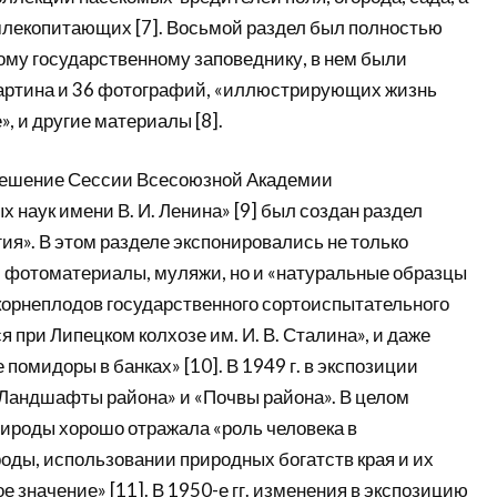
 млекопитающих [7]. Восьмой раздел был полностью
му государственному заповеднику, в нем были
артина и 36 фотографий, «иллюстрирующих жизнь
», и другие материалы [8].
а решение Сессии Всесоюзной Академии
 наук имени В. И. Ленина» [9] был создан раздел
я». В этом разделе экспонировались не только
 фотоматериалы, муляжи, но и «натуральные образцы
корнеплодов государственного сортоиспытательного
я при Липецком колхозе им. И. В. Сталина», и даже
помидоры в банках» [10]. В 1949 г. в экспозиции
Ландшафты района» и «Почвы района». В целом
рироды хорошо отражала «роль человека в
оды, использовании природных богатств края и их
 значение» [11]. В 1950-е гг. изменения в экспозицию