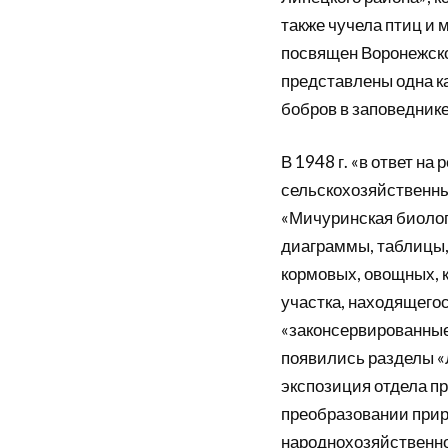
также чучела птиц и
посвящен Воронежско
представлены одна к
бобров в заповеднике
В 1948 г. «в ответ н
сельскохозяйственных
«Мичуринская биологи
диаграммы, таблицы,
кормовых, овощных, 
участка, находящегос
«законсервированные 
появились разделы «
экспозиция отдела п
преобразовании прир
народнохозяйственное