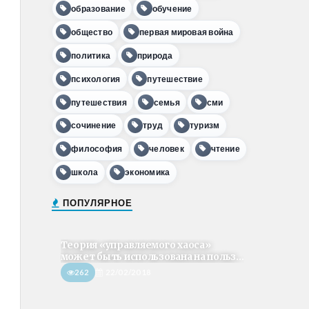
образование
обучение
общество
первая мировая война
политика
природа
психология
путешествие
путешествия
семья
сми
сочинение
труд
туризм
философия
человек
чтение
школа
экономика
ПОПУЛЯРНОЕ
Теория «управляемого хаоса»
может быть использована на польз...
262
22/02/2018