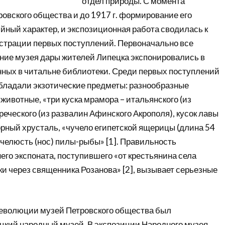
отдел природы. С момента
овского общества и до 1917 г. формирование его
йный характер, и экспозиционная работа сводилась к
трации первых поступлений. Первоначально все
ние музея дары жителей Липецка экспонировались в
нных в читальне библиотеки. Среди первых поступлений
бладали экзотические предметы: разнообразные
ивотные, «три куска мрамора – итальянского (из
греческого (из развалин Афинского Акрополя), кусок лавы
орный хрусталь, «чучело египетской ящерицы (длина 54
 челюсть (нос) пилы-рыбы» [1]. Правильность
го экспоната, поступившего «от крестьянина села
и через священника Розанова» [2], вызывает серьезные
еволюции музей Петровского общества был
цкий народный музей. В экспозиции Народного музея,