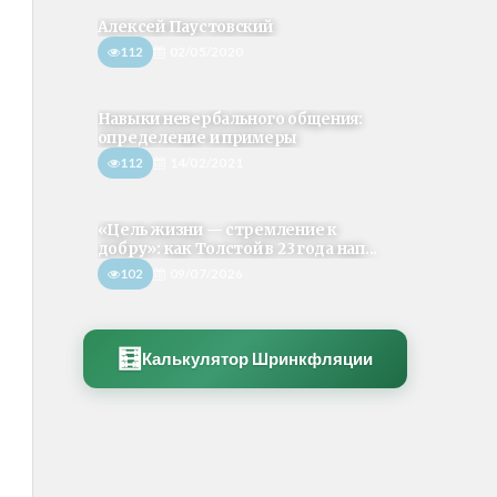
Алексей Паустовский
112
02/05/2020
Навыки невербального общения:
определение и примеры
112
14/02/2021
«Цель жизни — стремление к
добру»: как Толстой в 23 года нап...
102
09/07/2026
🧮
Калькулятор Шринкфляции