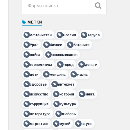
МЕТКИ
Афганистан
Россия
Таруса
Урал
бизнес
ботаника
война
воспоминания
геополитика
город
деньги
дети
женщина
жизнь
здоровье
интернет
искусство
история
книга
коррупция
культура
литература
любовь
маркетинг
музей
наука