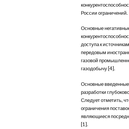
конкурентоспособнос
России ограничений.
Основные негативные
конкурентоспособнос
доступа к источника
передовым иностранн
газовой промышленно
газодобычу [4].
Основные введенные 
разработки глубоков
Следует отметить, ч
ограничения поставок
являющиеся посредни
[1].