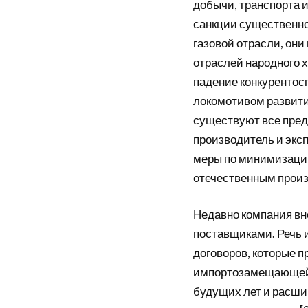
добычи, транспорта и
санкции существенно
газовой отрасли, он
отраслей народного 
падение конкурентос
локомотивом развити
существуют все пред
производитель и экс
меры по минимизаци
отечественным прои
Недавно компания вн
поставщиками. Речь 
договоров, которые 
импортозамещающей 
будущих лет и расши