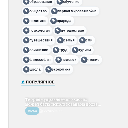
образование
обучение
общество
первая мировая война
политика
природа
психология
путешествие
путешествия
семья
сми
сочинение
труд
туризм
философия
человек
чтение
школа
экономика
ПОПУЛЯРНОЕ
Теория «управляемого хаоса»
может быть использована на польз...
260
22/02/2018