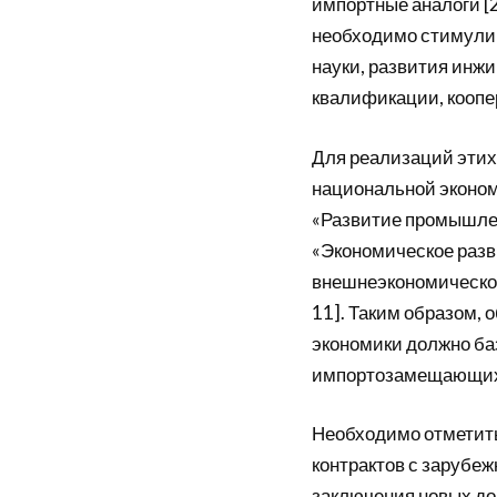
импортные аналоги [
необходимо стимулир
науки, развития инж
квалификации, коопе
Для реализаций этих
национальной экономи
«Развитие промышлен
«Экономическое разви
внешнеэкономической 
11]. Таким образом,
экономики должно ба
импортозамещающих
Необходимо отметить
контрактов с зарубе
заключения новых дог