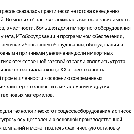
трасль оказалась практически не готова к введению
й. Во многих областях сложилась высокая зависимость
ов, в частности, большая доля импортного оборудования
х учета, ИТоборудовании и программном обеспечении,
ком и калибровочном оборудовании, оборудовании и
новными причинами увеличения доли импортных
ятиях отечественной газовой отрасли являлись утрата
ного потенциала в конце XX в., неготовность
 промышленности к освоению современных
ие заинтересованности в металлургии и других
стве новых материалов.
о для технологического процесса оборудования в список
т угрозу осуществлению основной производственной
х компаний и может повлечь фактическую остановку