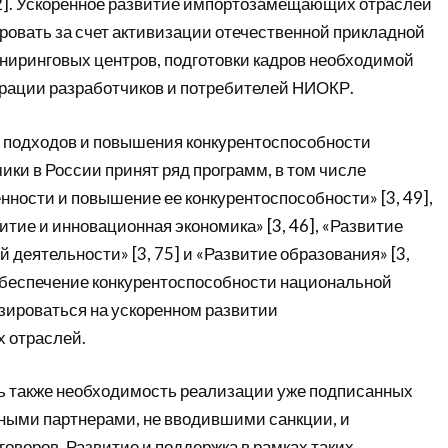
2]. Ускоренное развитие импортозамещающих отраслей
овать за счет активизации отечественной прикладной
иниринговых центров, подготовки кадров необходимой
рации разработчиков и потребителей НИОКР.
 подходов и повышения конкурентоспособности
ки в России принят ряд программ, в том числе
ности и повышение ее конкурентоспособности» [3, 49],
тие и инновационная экономика» [3, 46], «Развитие
деятельности» [3, 75] и «Развитие образования» [3,
 обеспечение конкурентоспособности национальной
зироваться на ускоренном развитии
 отраслей.
 также необходимость реализации уже подписанных
жными партнерами, не вводившими санкции, и
оворов. Развитие и поддержка в рамках таких