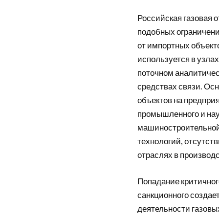
Российская газовая о
подобных ограничени
от импортных объект
используется в узла
поточном аналитичес
средствах связи. Ос
объектов на предпри
промышленного и науч
машиностроительной
технологий, отсутств
отраслях в производ
Попадание критичног
санкционного создае
деятельности газовы