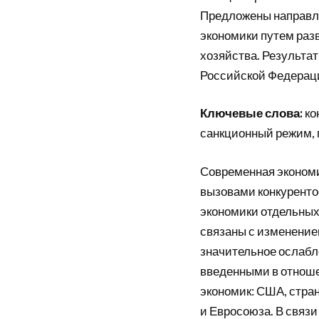
Предложены направл
экономики путем ра
хозяйства. Результа
Российской Федерац
Ключевые слова:
ко
санкционный режим, 
Современная экономи
вызовами конкуренто
экономики отдельны
связаны с изменением
значительное ослабл
введенными в отнош
экономик: США, стра
и Евросоюза. В связ