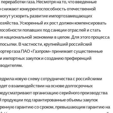
 переработки газа. Несмотря на то, что введенные
 снижают конкурентоспособность отечественной
и могут ускорить развитие импортозамещающих
хозяйства. Ускоренный их рост должен компенсировать
пособности попавших под санкции отраслей и стать
я национальной экономики в целом. Для этого процесса
посылки. В частности, крупнейший российский
портер газа ПАО «Газпром» принимает существенные
и импортных закупок и созданию преференций
зводителям.
едрила новую схему сотрудничества с российскими
идет о взаимодействии на основе долгосрочных
предусматривают организацию серийного производства
продукции под гарантированные объемы закупок
ренную гарантию со сроком, превышающим гарантию на