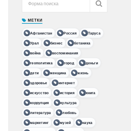
МЕТКИ
Афганистан
Россия
Таруса
Урал
бизнес
ботаника
война
воспоминания
геополитика
город
деньги
дети
женщина
жизнь
здоровье
интернет
искусство
история
книга
коррупция
культура
литература
любовь
маркетинг
музей
наука