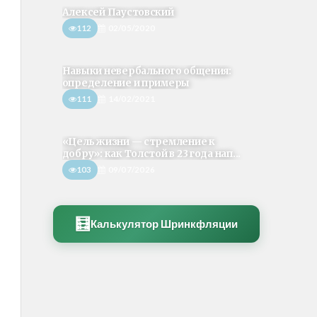
Алексей Паустовский
112
02/05/2020
Навыки невербального общения:
определение и примеры
111
14/02/2021
«Цель жизни — стремление к
добру»: как Толстой в 23 года нап...
103
09/07/2026
🧮
Калькулятор Шринкфляции