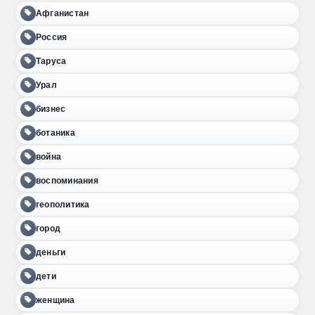
Афганистан
Россия
Таруса
Урал
бизнес
ботаника
война
воспоминания
геополитика
город
деньги
дети
женщина