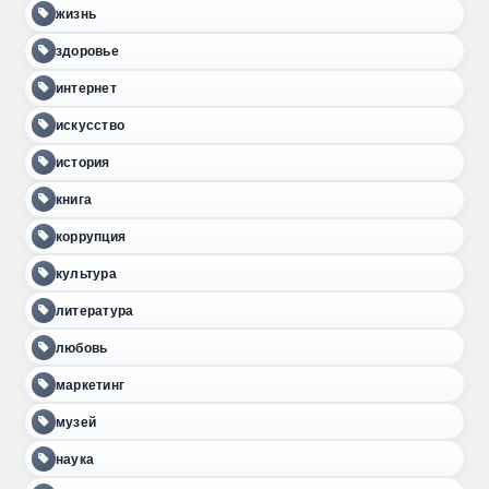
жизнь
здоровье
интернет
искусство
история
книга
коррупция
культура
литература
любовь
маркетинг
музей
наука