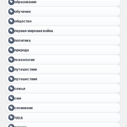
образование
обучение
общество
первая мировая война
политика
природа
психология
путешествие
путешествия
семья
сми
сочинение
труд