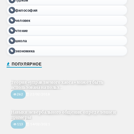
туризм
философия
человек
чтение
школа
экономика
ПОПУЛЯРНОЕ
Теория «управляемого хаоса» может быть
использована на польз...
262
22/02/2018
Навыки невербального общения: определение и
примеры
113
14/02/2021