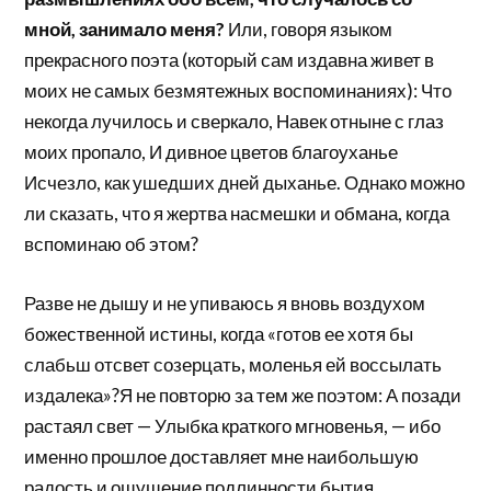
мной, занимало меня?
Или, говоря языком
прекрасного поэта (который сам издавна живет в
моих не самых безмятежных воспоминаниях): Что
некогда лучилось и сверкало, Навек отныне с глаз
моих пропало, И дивное цветов благоуханье
Исчезло, как ушедших дней дыханье. Однако можно
ли сказать, что я жертва насмешки и обмана, когда
вспоминаю об этом?
Разве не дышу и не упиваюсь я вновь воздухом
божественной истины, когда «готов ее хотя бы
слабьш отсвет созерцать, моленья ей воссылать
издалека»?Я не повторю за тем же поэтом: А позади
растаял свет — Улыбка краткого мгновенья, — ибо
именно прошлое доставляет мне наибольшую
радость и ощущение подлинности бытия.