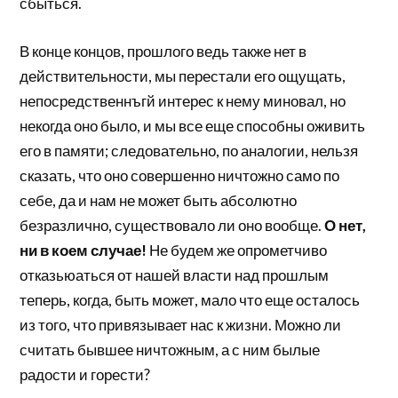
сбыться.
В конце концов, прошлого ведь также нет в
действительности, мы перестали его ощущать,
непосредственнъгй интерес к нему миновал, но
некогда оно было, и мы все еще способны оживить
его в памяти; следовательно, по аналогии, нельзя
сказать, что оно совершенно ничтожно само по
себе, да и нам не может быть абсолютно
безразлично, существовало ли оно вообще.
О нет,
ни в коем случае!
Не будем же опрометчиво
отказьюаться от нашей власти над прошлым
теперь, когда, быть может, мало что еще осталось
из того, что привязывает нас к жизни. Можно ли
считать бывшее ничтожным, а с ним былые
радости и горести?