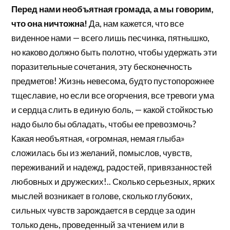
Перед нами необъятная громада, а мы говорим,
что она ничтожна!
Да, нам кажется, что все
виденное нами — всего лишь песчинка, пятнышко,
но каково должно быть полотно, чтобы удержать эти
поразительные сочетания, эту бесконечность
предметов! Жизнь невесома, будто пустопорожнее
тщеславие, но если все огорчения, все тревоги ума
и сердца слить в единую боль, — какой стойкостью
надо было бы обладать, чтобы ее превозмочь?
Какая необъятная, «огромная, немая глыба»
сложилась бы из желаний, помыслов, чувств,
переживаний и надежд, радостей, привязанностей
любовных и дружеских!.. Сколько серьезных, ярких
мыслей возникает в голове, сколько глубоких,
сильных чувств зарождается в сердце за один
только день, проведенный за чтением или в