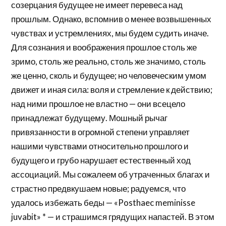
созерцания будущее не имеет перевеса над
прошлым. Однако, вспомнив о менее возвышенных
чувствах и устремлениях, мы будем судить иначе.
Для сознания и воображения прошлое столь же
зримо, столь же реально, столь же значимо, столь
же ценно, сколь и будущее; но человеческим умом
движет и иная сила: воля и стремление к действию;
над ними прошлое не властно — они всецело
принадлежат будущему. Мошный рычаг
привязанности в огромной степени управляет
нашими чувствами относительно прошлого и
будущего и грубо нарушает естественный ход
ассоциаций. Мы сожалеем об утраченных благах и
страстно предвкушаем новые; радуемся, что
удалось избежать беды — «Posthaec meminisse
juvabit» * — и страшимся грядущих напастей. В этом