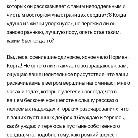
которых он рассказывает с таким неподдельным и
чистым восторгом «на страницах сердца»?8 Когда
«душа из жизни упорхнула», не пережил ли он
заново раннюю, лучшую пору, опять став таким,
каким был когда-то?
Вы, леса, осенившие одинокое, ясное чело Норман-
Корта! Не оттого ли я так часто возвращаюсь к вам,
ощущаю ваше целительное присутствие, что ваши
раскачиваемые ветром вершины напоминают мне о
часах и годах, которые улетели навсегда; что в
вашем бесконечном шепоте я слышу рассказ о
лелеемых надеждах и горьких разочарованиях; что
в ваших пустьшных дебрях я блуждаю и теряюсь,
как блуждаю и теряюсь в пустыне собственного
сердца; что, подобно тому, как громкий шелест