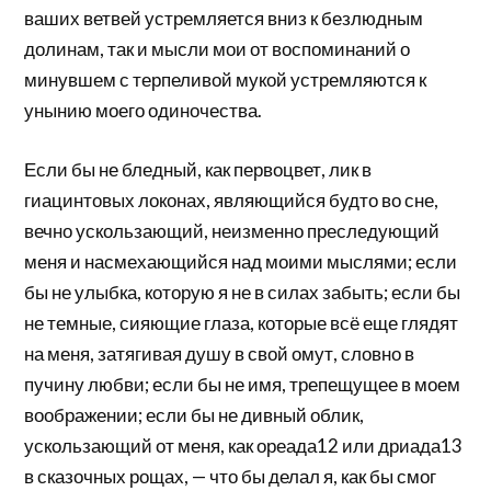
ваших ветвей устремляется вниз к безлюдным
долинам, так и мысли мои от воспоминаний о
минувшем с терпеливой мукой устремляются к
унынию моего одиночества.
Если бы не бледный, как первоцвет, лик в
гиацинтовых локонах, являющийся будто во сне,
вечно ускользающий, неизменно преследующий
меня и насмехающийся над моими мыслями; если
бы не улыбка, которую я не в силах забыть; если бы
не темные, сияющие глаза, которые всё еще глядят
на меня, затягивая душу в свой омут, словно в
пучину любви; если бы не имя, трепещущее в моем
воображении; если бы не дивный облик,
ускользающий от меня, как ореада12 или дриада13
в сказочных рощах, — что бы делал я, как бы смог