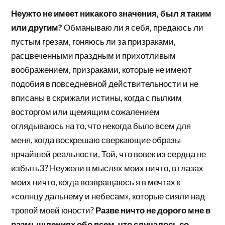
Неужто не имеет никакого значения, был я таким
или другим?
Обманываю ли я себя, предаюсь ли
пустым грезам, гоняюсь ли за призраками,
расцвеченными праздным и прихотливым
воображением, призраками, которые не имеют
подобия в повседневной действительности и не
вписаны в скрижали истины, когда с пылким
восторгом или щемящим сожалением
оглядываюсь на то, что некогда было всем для
меня, когда воскрешаю сверкающие образы
ярчайшей реальности, Той, что вовек из сердца не
избыть3? Неужели в мыслях моих ничто, в глазах
моих ничто, когда возвращаюсь я в мечтах к
«солнцу дальнему и небесам», которые сияли над
тропой моей юности?
Разве ничто не дорого мне в
размышлениях обо всем, что случалось со