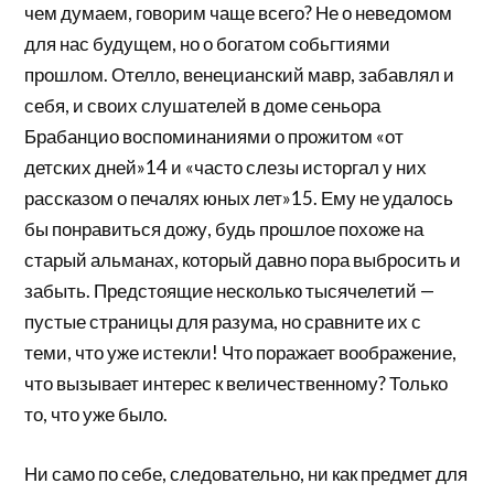
чем думаем, говорим чаще всего? Не о неведомом
для нас будущем, но о богатом собьгтиями
прошлом. Отелло, венецианский мавр, забавлял и
себя, и своих слушателей в доме сеньора
Брабанцио воспоминаниями о прожитом «от
детских дней»14 и «часто слезы исторгал у них
рассказом о печалях юных лет»15. Ему не удалось
бы понравиться дожу, будь прошлое похоже на
старый альманах, который давно пора выбросить и
забыть. Предстоящие несколько тысячелетий —
пустые страницы для разума, но сравните их с
теми, что уже истекли! Что поражает воображение,
что вызывает интерес к величественному? Только
то, что уже было.
Ни само по себе, следовательно, ни как предмет для