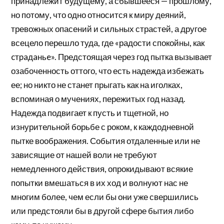
принадлежит будущему, а сбывшееся — прошлому,
но потому, что одно относится к миру деяний,
тревожных опасений и сильных страстей, а другое
всецело перешло туда, где «радости спокойны, как
cтpaдaньe». Предстоящая через год пытка вызывает
озабоченность оттого, что есть надежда избежать
ее; но никто не станет прыгать как на иголках,
вспоминая о мучениях, пережитых год назад.
Надежда подвигает к пусть и тщетной, но
изнурительной борьбе с роком, к каждодневной
пытке воображения. События отдаленные или не
зависящие от нашей воли не требуют
немедленного действия, опрокидывают всякие
попытки вмешаться в их ход и волнуют нас не
многим более, чем если бы они уже свершились
или предстояли бы в другой сфере бытия либо