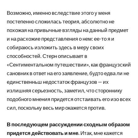
Возможно, именно вследствие этого у меня
постепенно сложилась теория, абсолютно не
похожая на привычные взгляды на данный предмет
и на расхожие представления о нем: ее-то я и
собираюсь изложить здесь в меру своих
способностей. Стерн описывает в
«Сентиментальном путешествии», как французский
сановник в ответ на его заявление, будто едва ли не
единственньш недостаток французов — их
излишняя серьезность, заметил, что стороннику
подобного мнения придется отстаивать его изо всех
сил, поскольку весь мир окажется против.
В последующем рассуждении сходным образом
придется действовать и мне.
Итак, мне кажется