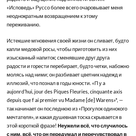
«Исповедь» Руссо более всего очаровывает меня
неоднократным возвращением к этому
переживанию.
Истекшие мгновения своей жизни он сливает, будто
капли медовой росы, чтобы приготовить из них
изысканный напиток; сменявшие друг друга
радости и горести перебирает, будто четки, набожно
молясь над ними; он разбивает цветник надежд и
иллюзий, что познал в годы юности. «П у a
aujonrd’hui, jour des Piques Fleuries, cinquante axis
depuis que f ai premier vu Madame [de] Warens»*, —
так начинает он последнюю из «Прогулок одинокого
мечтателя», и какая душевная тоска скрывается в
этой короткой фразе!
Неужели всё, что случилось
с ним, всё, что он передумал и перечувствовал в