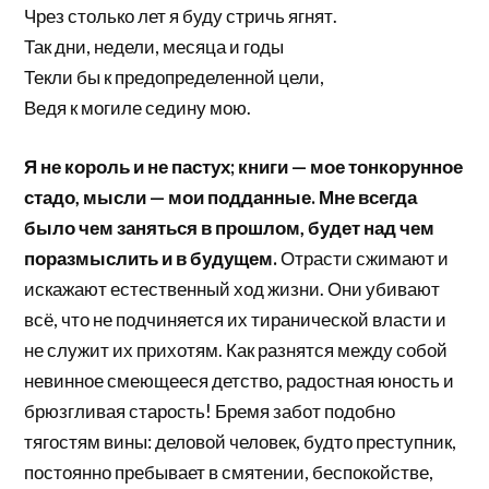
Чрез столько лет я буду стричь ягнят.
Так дни, недели, месяца и годы
Текли бы к предопределенной цели,
Ведя к могиле седину мою.
Я не король и не пастух; книги — мое тонкорунное
стадо, мысли — мои подданные. Мне всегда
было чем заняться в прошлом, будет над чем
поразмыслить и в будущем.
Отрасти сжимают и
искажают естественный ход жизни. Они убивают
всё, что не подчиняется их тиранической власти и
не служит их прихотям. Как разнятся между собой
невинное смеющееся детство, радостная юность и
брюзгливая старость! Бремя забот подобно
тягостям вины: деловой человек, будто преступник,
постоянно пребывает в смятении, беспокойстве,