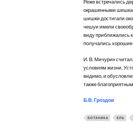
Реже встречались дер
окрашенными шишками
шишки достигали око
чешуи имели своеобр
виду приближались к 
получались хорошие
И. В. Мичурин счита
условиям жизни. Уст
видимо, и обусловли
также благоприятным
Б.В. Гроздов
БОТАНИКА
ЕЛЬ