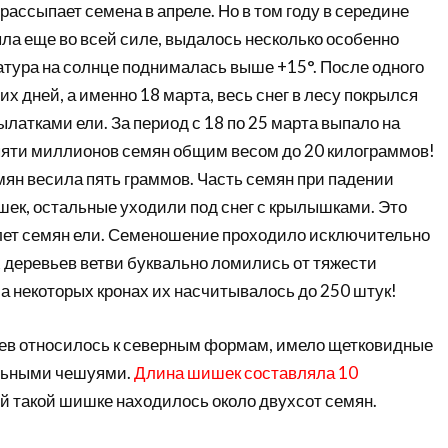
рассыпает семена в апреле. Но в том году в середине
ыла еще во всей силе, выдалось несколько особенно
атура на солнце поднималась выше +15°. После одного
их дней, а именно 18 марта, весь снег в лесу покрылся
атками ели. За период с 18 по 25 марта выпало на
 пяти миллионов семян общим весом до 20 килограммов!
мян весила пять граммов. Часть семян при падении
шек, остальные уходили под снег с крылышками. Это
ет семян ели. Семеношение проходило исключительно
х деревьев ветви буквально ломились от тяжести
 некоторых кронах их насчитывалось до 250 штук!
ев относилось к северным формам, имело щетковидные
альными чешуями.
Длина шишек составляла 10
й такой шишке находилось около двухсот семян.