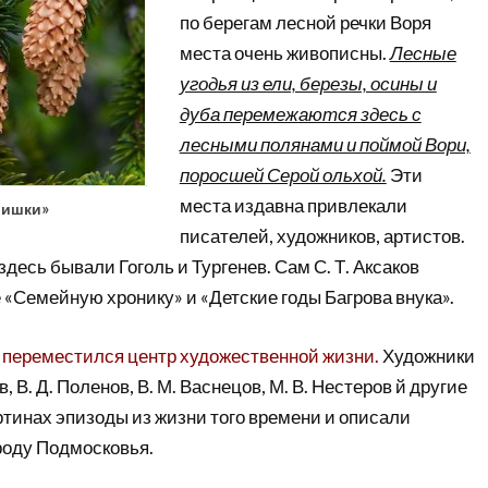
по берегам лесной речки Воря
места очень живописны.
Лесные
угодья из ели, березы, осины и
дуба перемежаются здесь с
лесными полянами и поймой Вори,
поросшей Серой ольхой.
Эти
места издавна привлекали
шишки»
писателей, художников, артистов.
здесь бывали Гоголь и Тургенев. Сам С. Т. Аксаков
«Семейную хронику» и «Детские годы Багрова внука».
 переместился центр художественной жизни.
Художники
ов, В. Д. Поленов, В. М. Васнецов, М. В. Нестеров й другие
ртинах эпизоды из жизни того времени и описали
оду Подмосковья.