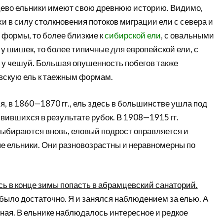
во ельники имеют свою древнюю историю. Видимо,
и в силу столкновения потоков миграции ели с севера и
 формы, то более близкие к
сибирской ели
, с овальными
 шишек, то более типичные для европейской ели, с
у чешуй. Большая опушенность побегов также
скую ель к таежным формам.
я, в 1860—1870 гг., ель здесь в большинстве ушла под
явившихся в результате рубок. В 1908—1915 гг.
ыбираются вновь, еловый подрост оправляется и
е ельники. Они разновозрастны и неравномерны по
сь в конце зимы попасть в абрамцевский санаторий.
было достаточно. Я и занялся наблюдением за елью. А
ная. В ельнике наблюдалось интересное и редкое