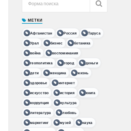
МЕТКИ
Афганистан
Россия
Таруса
Урал
бизнес
ботаника
война
воспоминания
геополитика
город
деньги
дети
женщина
жизнь
здоровье
интернет
искусство
история
книга
коррупция
культура
литература
любовь
маркетинг
музей
наука