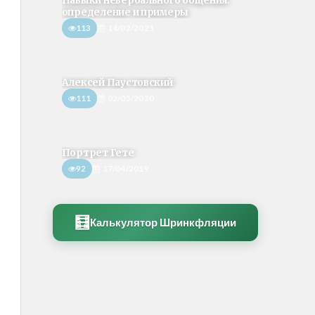
Навыки невербального общения:
определение и примеры
113
14/02/2021
Алексей Паустовский
111
02/05/2020
Портрет Гете
92
17/04/2019
🧮
Калькулятор Шринкфляции