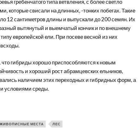
евья гребенчатого типа ветвления, с более светло
, которые свисали на длинных, -тонких побегах. Такие
ло 12 сантиметров длины и выпускали до 200 семян. Их
азный вытянутый и выемчатый кончик и по внешнему
типу европейской ели. При посеве весной из них
 всходы.
л, что гибриды хорошо приспособляются к новым
ойчивость и хороший рост абрамцевских ельников,
вались наличием этих переходных и гибридных форм, а
и условиями среды.
ЖИВОПИСНЫЕ МЕСТА
ЛЕС