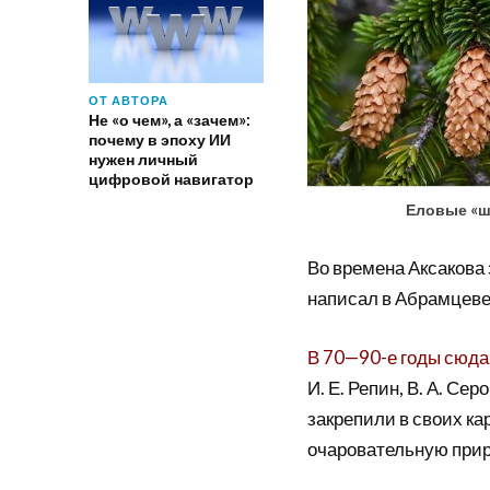
ОТ АВТОРА
Не «о чем», а «зачем»:
почему в эпоху ИИ
нужен личный
цифровой навигатор
Еловые «
Во времена Аксакова 
написал в Абрамцеве 
В 70—90-е годы сюда
И. Е. Репин, В. А. Сер
закрепили в своих ка
очаровательную прир