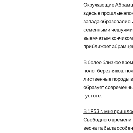
Окружающие Абрамце
здесь в прошлые эпох
запада образовались
семенными чешуями у
выемчатым кончиком 
приближает абрамцев
В более близкое врем
полог березняков, по
лиственные породы в
образует современны
густоте.
В 1953 г. мне пришло
Свободного времени 
весна та была особен