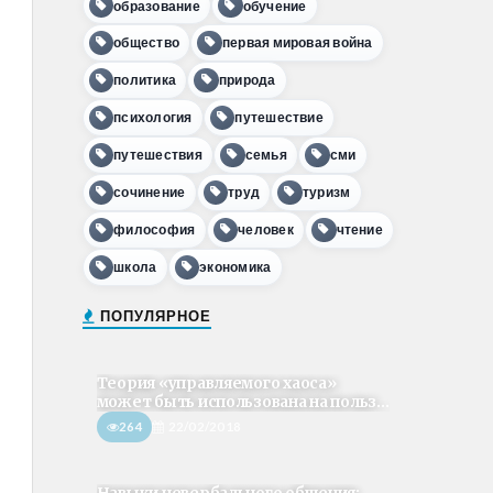
образование
обучение
общество
первая мировая война
политика
природа
психология
путешествие
путешествия
семья
сми
сочинение
труд
туризм
философия
человек
чтение
школа
экономика
ПОПУЛЯРНОЕ
Теория «управляемого хаоса»
может быть использована на польз...
264
22/02/2018