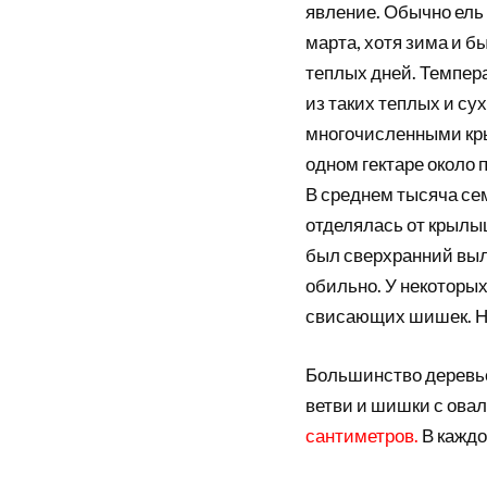
явление. Обычно ель 
марта, хотя зима и б
теплых дней. Темпер
из таких теплых и сух
многочисленными крыл
одном гектаре около
В среднем тысяча се
отделялась от крылы
был сверхранний выл
обильно. У некоторы
свисающих шишек. На
Большинство деревь
ветви и шишки с ов
сантиметров.
В каждо