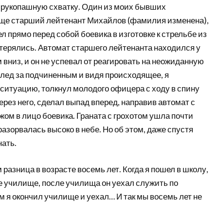
в рукопашную схватку. Один из моих бывших
еще старший лейтенант Михайлов (фамилия изменена),
ел прямо перед собой боевика в изготовке к стрельбе из
стерялись. Автомат старшего лейтенанта находился у
м вниз, и он не успевал от реагировать на неожиданную
след за подчиненным и видя происходящее, я
ситуацию, толкнул молодого офицера с ходу в спину
через него, сделал выпад вперед, направив автомат с
ом в лицо боевика. Граната с грохотом ушла почти
разорвалась высоко в небе. Но об этом, даже спустя
нать.
 разница в возрасте восемь лет. Когда я пошел в школу,
е училище, после училища он уехал служить по
 я окончил училище и уехал… И так мы восемь лет не