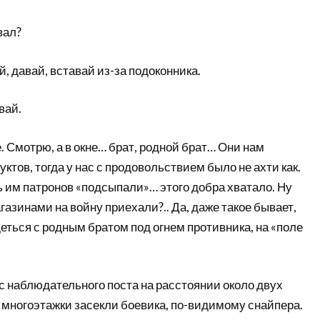
вал?
й, давай, вставай из-за подоконника.
вай.
 Смотрю, а в окне… брат, родной брат… Они нам
ктов, тогда у нас с продовольствием было не ахти как.
 им патронов «подсыпали»… этого добра хватало. Ну
агазинами на войну приехали?.. Да, даже такое бывает,
деться с родным братом под огнем противника, на «поле
с наблюдательного поста на расстоянии около двух
 многоэтажки засекли боевика, по-видимому снайпера.