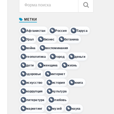
МЕТКИ
Афганистан
Россия
Таруса
Урал
бизнес
ботаника
война
воспоминания
геополитика
город
деньги
дети
женщина
жизнь
здоровье
интернет
искусство
история
книга
коррупция
культура
литература
любовь
маркетинг
музей
наука