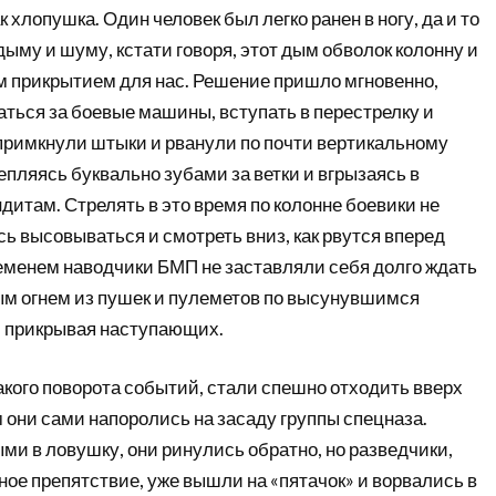
 хлопушка. Один человек был легко ранен в ногу, да и то
 дыму и шуму, кстати говоря, этот дым обволок колонну и
 прикрытием для нас. Решение пришло мгновенно,
аться за боевые машины, вступать в перестрелку и
 примкнули штыки и рванули по почти вертикальному
цепляясь буквально зубами за ветки и вгрызаясь в
дитам. Стрелять в это время по колонне боевики не
ь высовываться и смотреть вниз, как рвутся вперед
ременем наводчики БМП не заставляли себя долго ждать
м огнем из пушек и пулеметов по высунувшимся
 прикрывая наступающих.
акого поворота событий, стали спешно отходить вверх
ам они сами напоролись на засаду группы спецназа.
и в ловушку, они ринулись обратно, но разведчики,
ое препятствие, уже вышли на «пятачок» и ворвались в