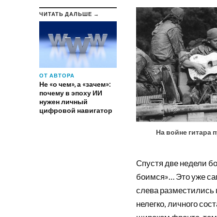
ЧИТАТЬ ДАЛЬШЕ →
ОТ АВТОРА
Не «о чем», а «зачем»:
почему в эпоху ИИ
нужен личный
цифровой навигатор
На войне гитара 
Спустя две недели бо
боимся»… Это уже сам
слева разместились 
нелегко, личного сос