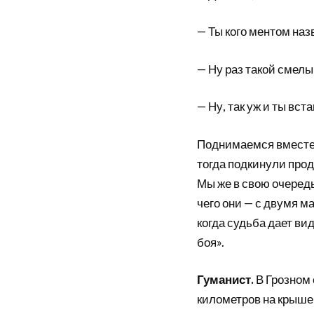
— Ты кого ментом наз
— Ну раз такой смелы
— Ну, так уж и ты вста
Поднимаемся вместе.
тогда подкинули проду
Мы же в свою очередь
чего они — с двумя м
когда судьба дает ви
боя».
Гуманист.
В Грозном 
километров на крыше