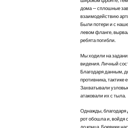
широком фронте, тем
дома — сплошные зав
взаимодействию арти
Были потери и с наше
левом фланге, вырвал
ребята погибли.
Мы ходили на задани
видения. Личный сос
Благодаря данным, д
противника, тактике 
Захватывали узловые
атаковали их с тыла.
Однажды, благодаря 
рот обошла и, войдя 
до конца. Боевики на