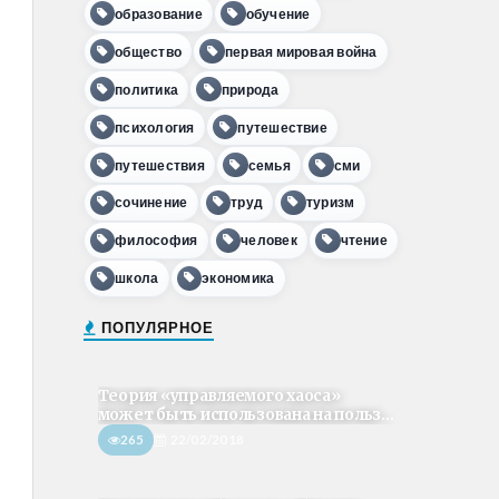
образование
обучение
общество
первая мировая война
политика
природа
психология
путешествие
путешествия
семья
сми
сочинение
труд
туризм
философия
человек
чтение
школа
экономика
ПОПУЛЯРНОЕ
Теория «управляемого хаоса»
может быть использована на польз...
265
22/02/2018