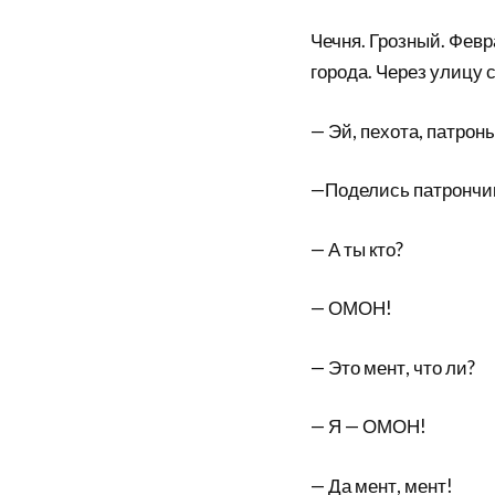
Чечня. Грозный. Февр
города. Через улицу 
— Эй, пехота, патроны
—Поделись патрончик
— А ты кто?
— ОМОН!
— Это мент, что ли?
— Я — ОМОН!
— Да мент, мент!