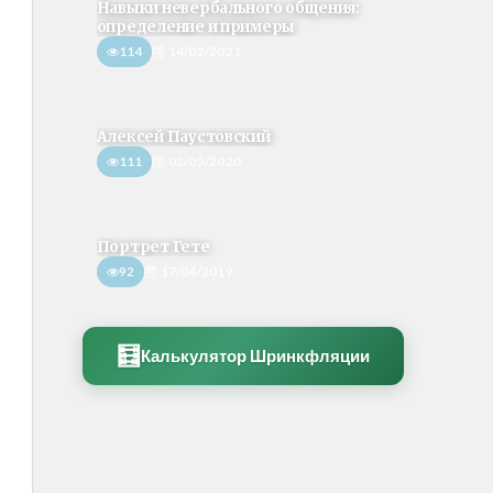
Навыки невербального общения:
определение и примеры
114
14/02/2021
Алексей Паустовский
111
02/05/2020
Портрет Гете
92
17/04/2019
🧮
Калькулятор Шринкфляции