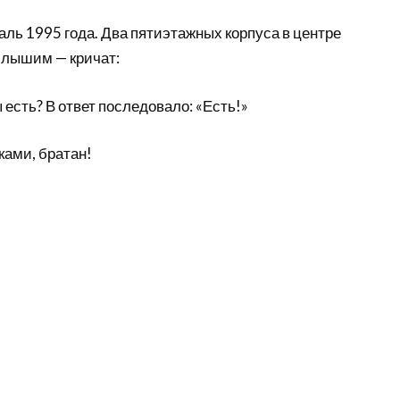
аль 1995 года. Два пятиэтажных корпуса в центре
слышим — кричат:
 есть? В ответ последовало: «Есть!»
ами, братан!