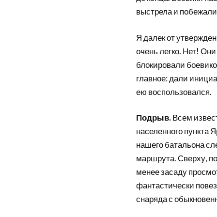
выстрела и побежали.
Я далек от утвержден
очень легко. Нет! Он
блокировали боевиков
главное: дали инициа
ею воспользовался.
Подрыв.
Всем извест
населенного пункта 
нашего батальона сл
маршрута. Сверху, по
менее засаду просмот
фантастически повез
снаряда с обыкнове