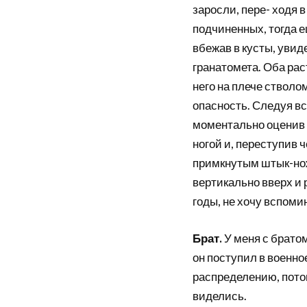
заросли, пере- ходя 
подчиненных, тогда 
вбежав в кусты, увид
гранатомета. Оба ра
него на плече стволо
опасность. Следуя в
моментально оценив 
ногой и, переступив 
примкнутым штык-нож
вертикально вверх и 
годы, не хочу вспоми
Брат.
У меня с братом
он поступил в военно
распределению, потом
виделись.