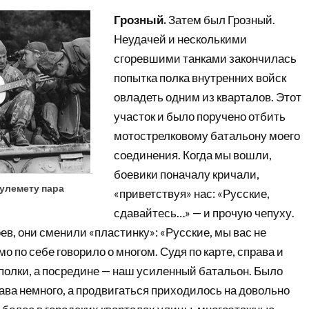
Грозный.
Затем был Грозный.
Неудачей и несколькими
сгоревшими танками закончилась
попытка полка внутренних войск
овладеть одним из кварталов. Этот
участок и было поручено отбить
мотострелковому батальону моего
соединения. Когда мы вошли,
боевики поначалу кричали,
пулемету пара
«приветствуя» нас: «Русские,
сдавайтесь…» — и прочую чепуху.
ев, они сменили «пластинку»: «Русские, мы вас не
о по себе говорило о многом. Судя по карте, справа и
полки, а посредине — наш усиленный батальон. Было
тава немного, а продвигаться приходилось на довольно