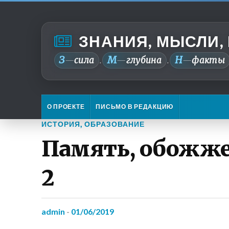
ЗНАНИЯ, МЫСЛИ,
З
М
Н
—
сила
—
глубина
—
факты
.
.
О ПРОЕКТЕ
ПИСЬМО В РЕДАКЦИЮ
ИСТОРИЯ
,
ОБРАЗОВАНИЕ
Память, обожже
2
admin
-
01/06/2019