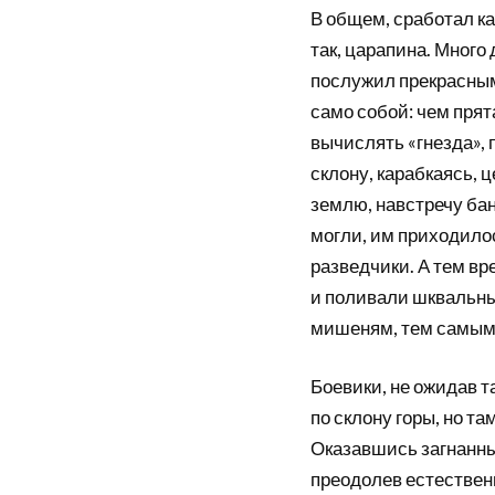
В общем, сработал как
так, царапина. Много
послужил прекрасным
само собой: чем прят
вычислять «гнезда»,
склону, карабкаясь, 
землю, навстречу бан
могли, им приходилос
разведчики. А тем в
и поливали шквальны
мишеням, тем самым
Боевики, не ожидав т
по склону горы, но т
Оказавшись загнанным
преодолев естественн