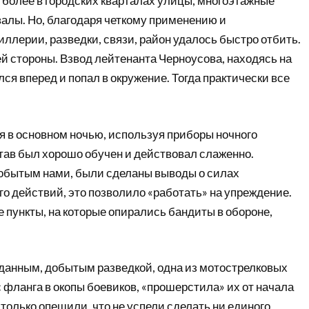
 более в городских кварталах улицы, многоэтажные
алы. Но, благодаря четкому применению и
ллерии, разведки, связи, район удалось быстро отбить.
й стороны. Взвод лейтенанта Черноусова, находясь на
ся вперед и попал в окружение. Тогда практически все
я в основном ночью, используя приборы ночного
тав был хорошо обучен и действовал слаженно.
обытым нами, были сделаны выводы о силах
его действий, это позволило «работать» на упреждение.
 пункты, на которые опирались бандиты в обороне,
данным, добытым разведкой, одна из мотострелковых
с фланга в окопы боевиков, «прошерстила» их от начала
столько опешили, что не успели сделать ни единого