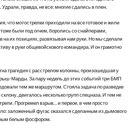
 Удрали, правда, не все: многие сдались в плен.
ия, что мотострелки приходили на все готовое и жили
и тоже были под огнем, боролись со снайперами,
 на их позициях, развязывая нам руки. Но мы сделали
тиву в руки общевойскового командира. И он грамотно
на трагедия с расстрелом колонны, произошедшая у
Ярыш-Марды. За пару недель до этих событий три БМП
едовали тем же маршрутом. Стояла задача по разведке
 склону, двигалось несколько групп спецназа. И тем не
рели. Прогремел взрыв… и первое, в чем просто
ло: заложенный фугас оказался сделанным из дымового
нным белым фосфором.