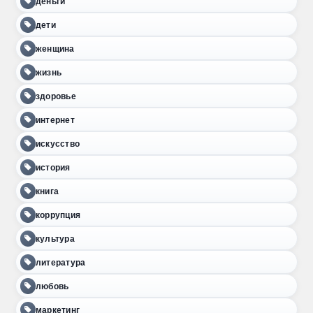
деньги
дети
женщина
жизнь
здоровье
интернет
искусство
история
книга
коррупция
культура
литература
любовь
маркетинг