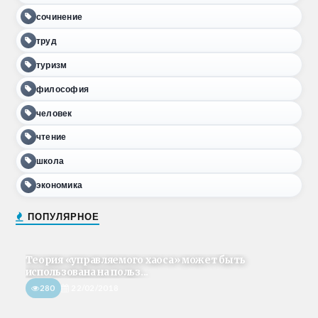
сочинение
труд
туризм
философия
человек
чтение
школа
экономика
ПОПУЛЯРНОЕ
Теория «управляемого хаоса» может быть
использована на польз...
280
22/02/2018