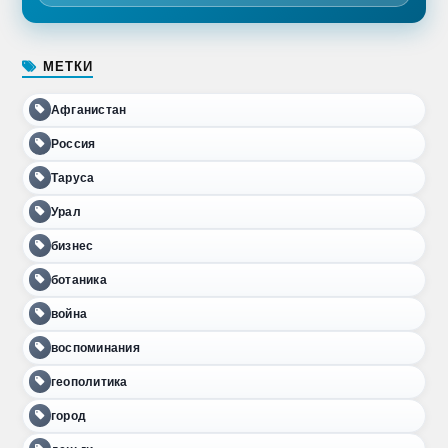
МЕТКИ
Афганистан
Россия
Таруса
Урал
бизнес
ботаника
война
воспоминания
геополитика
город