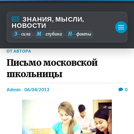
ЗНАНИЯ, МЫСЛИ,
НОВОСТИ
З
М
Н
—
сила
—
глубина
—
факты
.
.
ОТ АВТОРА
Письмо московской
школьницы
admin
-
06/04/2013
0