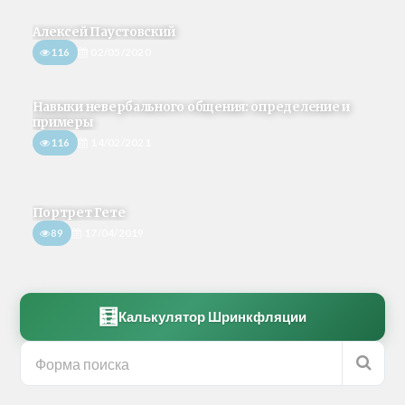
Алексей Паустовский
116
02/05/2020
Навыки невербального общения: определение и
примеры
116
14/02/2021
Портрет Гете
89
17/04/2019
🧮
Калькулятор Шринкфляции