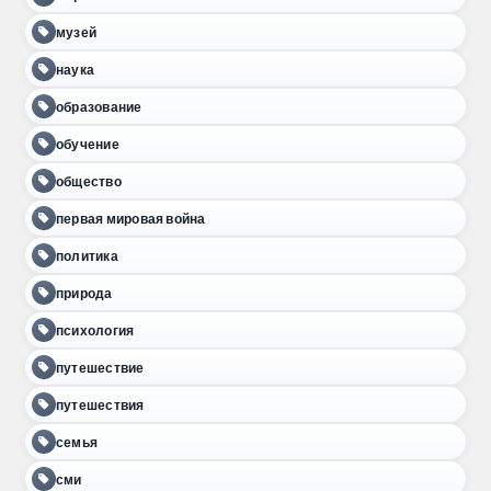
музей
наука
образование
обучение
общество
первая мировая война
политика
природа
психология
путешествие
путешествия
семья
сми