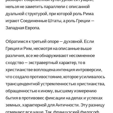
нельзя не заметить параллели с описанной
дуальной структурой, при которой роль Рима
играют Соединенные Штаты, а роль Греции —
Западная Европа.
Обратимся к третьей опоре — духовной. Если
Греция и Рим, несмотря на описанные выше
различия, все же обнаруживают несомненное
сходство — экстравертный характер, то в
христианстве воплощена интенция интроверсии,
что создало противостояние, которое усиливалось
трансцендентной устремленностью христианства,
обращенностью к иному, высшему измерению
бытия в противовес фиксации на делах и успехах
земных, характерной для Античности. Эту разницу
отмечают все чаще. Так, французский философ