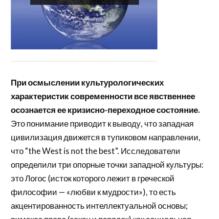
При осмыслении культурологических
характеристик современности все явственнее
осознается ее кризисно-переходное состояние.
Это понимание приводит к выводу, что западная
цивилизация движется в тупиковом направлении,
что “the West is not the best”. Исследователи
определили три опорные точки западной культуры:
это Логос (исток которого лежит в греческой
философии — «любви к мудрости»), то есть
акцентированность интеллектуальной основы;