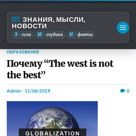
ЗНАНИЯ, МЫСЛИ,
НОВОСТИ
З
М
Н
—
сила
—
глубина
—
факты
.
.
ОБРАЗОВАНИЕ
Почему “The west is not
the best”
admin
-
11/06/2019
0