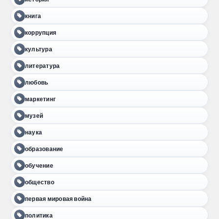
книга
коррупция
культура
литература
любовь
маркетинг
музей
наука
образование
обучение
общество
первая мировая война
политика