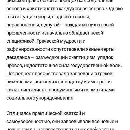
римское право (закон и порядок) как социальная
основа и христианство как духовная основа. Однако
эти несущие опоры, с одной стороны,
неравноценны, с другой — каждая из них в своей
проявленности изначально обладает некой
спецификой. Греческой мудрости и
рафинированности сопутствовали явные черты
декаданса — разъедающий скептицизм, упадок
нравов, недостаточная сила государственной воли.
Последнее способствовало завоеванию греков
римлянами, чья воля к господству и имперская
сила сочетались с продуманными нормативами
социального упорядочивания.
Отличаясь практической хваткой и
самоуверенностью, они завоевывали все новые и
новые земли, распространяя на них свой закон и