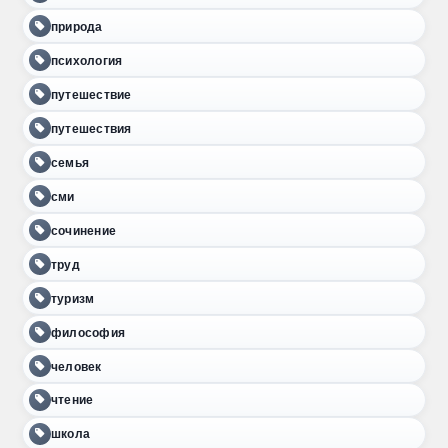
природа
психология
путешествие
путешествия
семья
сми
сочинение
труд
туризм
философия
человек
чтение
школа