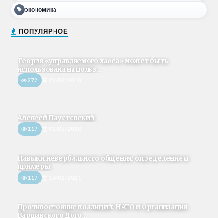
экономика
ПОПУЛЯРНОЕ
Теория «управляемого хаоса» может быть
использована на польз...
272
22/02/2018
Алексей Паустовский
117
02/05/2020
Навыки невербального общения: определение и
примеры
117
14/02/2021
Противостояние коалиций: НАТО и Организация
Варшавского Дого...