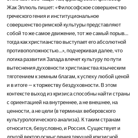
Жак Эллюль пишет: «Философское совершенство
греческого гения и институциональное
совершенство римской культуры представляют
собой то же самое движение, тот же самый порыв…
тогда как христианство выступает его абсолютной
противоположностью…», подчеркивая далее, что
логика развития Запада влечет культуру по пути
вытеснения духовности христианства языческим
тяготением к земным благам, к успеху любой ценой
и в итоге — к торжеству бездуховности. В этом
контексте выход из кризиса способны найти страны
с ориентацией на внутреннее, а не внешнее, на
ценности, а не цели (в терминах веберовского
культурологического анализа). К таким странам
относится, безусловно, и Россия. Существует и
другой вектор осмысления текущей кризисной