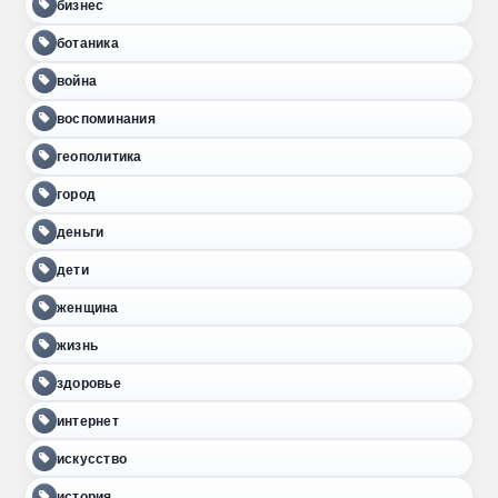
бизнес
ботаника
война
воспоминания
геополитика
город
деньги
дети
женщина
жизнь
здоровье
интернет
искусство
история