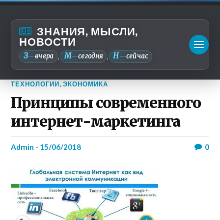
ЗНАНИЯ, МЫСЛИ,
НОВОСТИ
З
М
Н
—
вчера
—
сегодня
—
сейчас
,
,
ТЕХНОЛОГИИ
,
ЭКОНОМИКА
Принципы современного
интернет-маркетинга
admin
-
15/06/2018
0