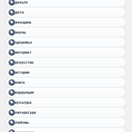
деньги
дети
женщина
жизнь
здоровье
интернет
искусство
история
книга
коррупция
культура
литература
любовь