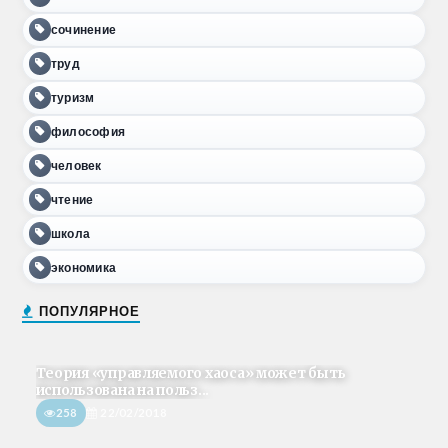
сочинение
труд
туризм
философия
человек
чтение
школа
экономика
ПОПУЛЯРНОЕ
Теория «управляемого хаоса» может быть
использована на польз...
258
22/02/2018