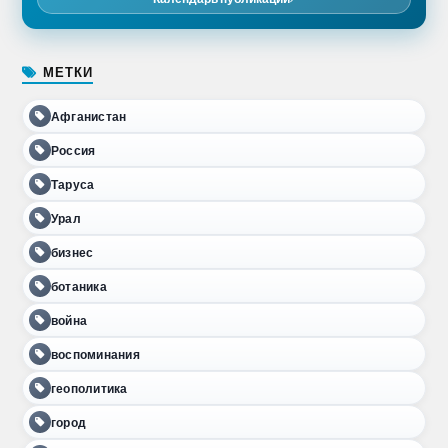
МЕТКИ
Афганистан
Россия
Таруса
Урал
бизнес
ботаника
война
воспоминания
геополитика
город