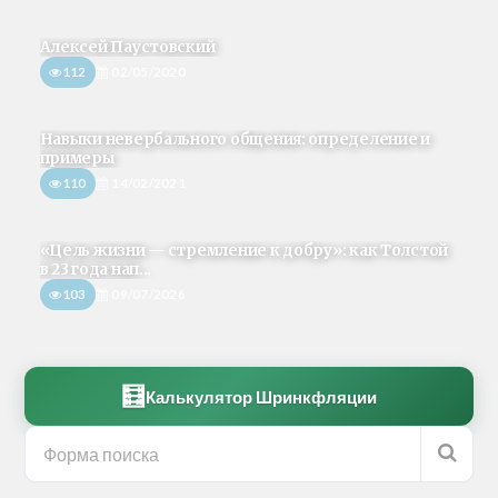
Алексей Паустовский
112
02/05/2020
Навыки невербального общения: определение и
примеры
110
14/02/2021
«Цель жизни — стремление к добру»: как Толстой
в 23 года нап...
103
09/07/2026
🧮
Калькулятор Шринкфляции