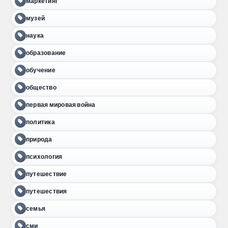
маркетинг
музей
наука
образование
обучение
общество
первая мировая война
политика
природа
психология
путешествие
путешествия
семья
сми