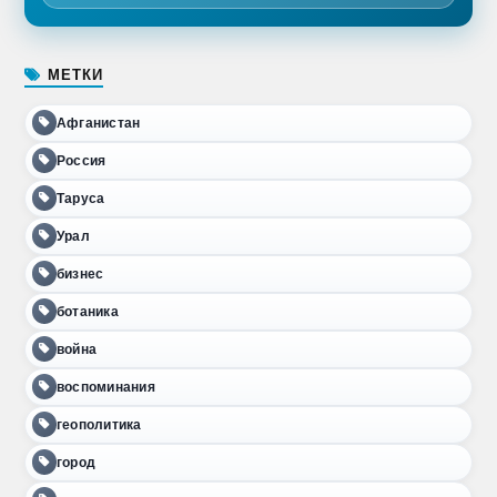
МЕТКИ
Афганистан
Россия
Таруса
Урал
бизнес
ботаника
война
воспоминания
геополитика
город