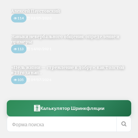
Алексей Паустовский
114
02/05/2020
Навыки невербального общения: определение и
примеры
113
14/02/2021
«Цель жизни — стремление к добру»: как Толстой
в 23 года нап...
105
09/07/2026
🧮
Калькулятор Шринкфляции