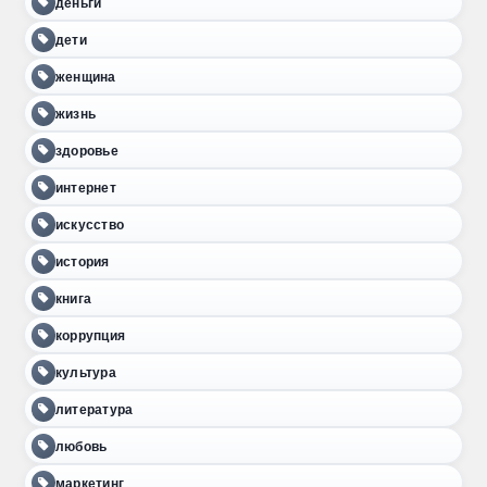
деньги
дети
женщина
жизнь
здоровье
интернет
искусство
история
книга
коррупция
культура
литература
любовь
маркетинг