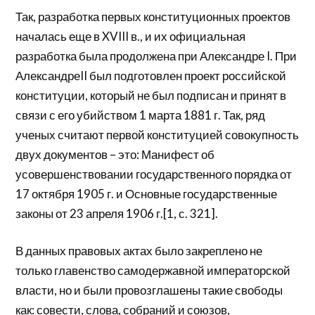
Так, разработка первых конституционных проектов
началась еще в XVIII в., и их официальная
разработка была продолжена при Александре I. При
АлександреII был подготовлен проект российской
конституции, который не был подписан и принят в
связи с его убийством 1 марта 1881 г. Так, ряд
ученых считают первой конституцией совокупность
двух документов – это: Манифест об
усовершенствовании государственного порядка от
17 октября 1905 г. и Основные государственные
законы от 23 апреля 1906 г.[1, с. 321].
В данных правовых актах было закреплено не
только главенство самодержавной императорской
власти, но и были провозглашены такие свободы
как: совести, слова, собраний и союзов,