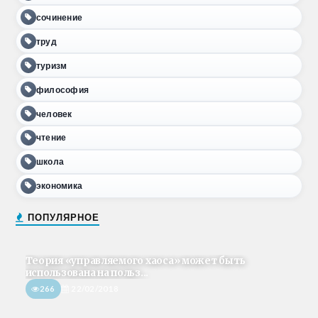
сочинение
труд
туризм
философия
человек
чтение
школа
экономика
ПОПУЛЯРНОЕ
Теория «управляемого хаоса» может быть
использована на польз...
266
22/02/2018