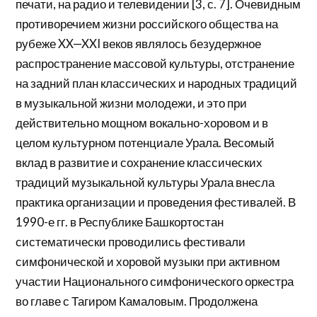
печати, на радио и телевидении [3, с. 7]. Очевидным
противоречием жизни российского общества на
рубеже XX—XXI веков являлось безудержное
распространение массовой культуры, отстранение
на задний план классических и народных традиций
в музыкальной жизни молодежи, и это при
действительно мощном вокально-хоровом и в
целом культурном потенциале Урала. Весомый
вклад в развитие и сохранение классических
традиций музыкальной культуры Урала внесла
практика организации и проведения фестивалей. В
1990-е гг. в Республике Башкортостан
систематически проводились фестивали
симфонической и хоровой музыки при активном
участии Национального симфонического оркестра
во главе с Тагиром Камаловым. Продолжена