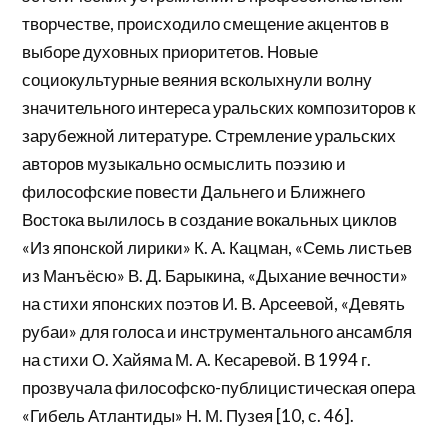
творчестве, происходило смещение акцентов в
выборе духовных приоритетов. Новые
социокультурные веяния всколыхнули волну
значительного интереса уральских композиторов к
зарубежной литературе. Стремление уральских
авторов музыкально осмыслить поэзию и
философские повести Дальнего и Ближнего
Востока вылилось в создание вокальных циклов
«Из японской лирики» К. А. Кацман, «Семь листьев
из Манъёсю» В. Д. Барыкина, «Дыхание вечности»
на стихи японских поэтов И. В. Арсеевой, «Девять
рубаи» для голоса и инструментального ансамбля
на стихи О. Хайяма М. А. Кесаревой. В 1994 г.
прозвучала философско-публицистическая опера
«Гибель Атлантиды» Н. М. Пузея [10, с. 46].