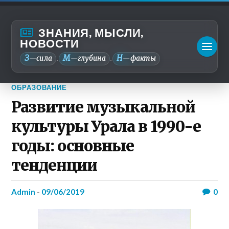
ЗНАНИЯ, МЫСЛИ,
НОВОСТИ
З
М
Н
—
сила
—
глубина
—
факты
.
.
ОБРАЗОВАНИЕ
Развитие музыкальной
культуры Урала в 1990-е
годы: основные
тенденции
admin
-
09/06/2019
0