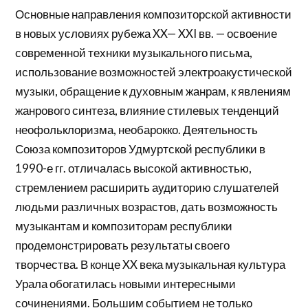
Основные направления композиторской активности
в новых условиях рубежа XX— XXI вв. — освоение
современной техники музыкального письма,
использование возможностей электроакустической
музыки, обращение к духовным жанрам, к явлениям
жанрового синтеза, влияние стилевых тенденций
неофольклоризма, необарокко. Деятельность
Союза композиторов Удмуртской республики в
1990-е гг. отличалась высокой активностью,
стремлением расширить аудиторию слушателей
людьми различных возрастов, дать возможность
музыкантам и композиторам республики
продемонстрировать результаты своего
творчества. В конце XX века музыкальная культура
Урала обогатилась новыми интересными
сочинениями. Большим событием не только