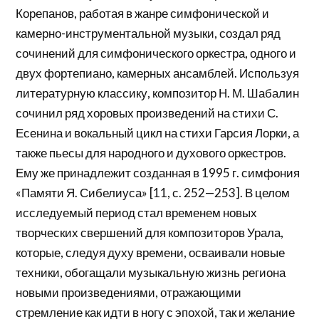
Корепанов, работая в жанре симфонической и
камерно-инструментальной музыки, создал ряд
сочинений для симфонического оркестра, одного и
двух фортепиано, камерных ансамблей. Используя
литературную классику, композитор Н. М. Шабалин
сочинил ряд хоровых произведений на стихи С.
Есенина и вокальный цикл на стихи Гарсия Лорки, а
также пьесы для народного и духового оркестров.
Ему же принадлежит созданная в 1995 г. симфония
«Памяти Я. Сибелиуса» [11, с. 252—253]. В целом
исследуемый период стал временем новых
творческих свершений для композиторов Урала,
которые, следуя духу времени, осваивали новые
техники, обогащали музыкальную жизнь региона
новыми произведениями, отражающими
стремление как идти в ногу с эпохой, так и желание