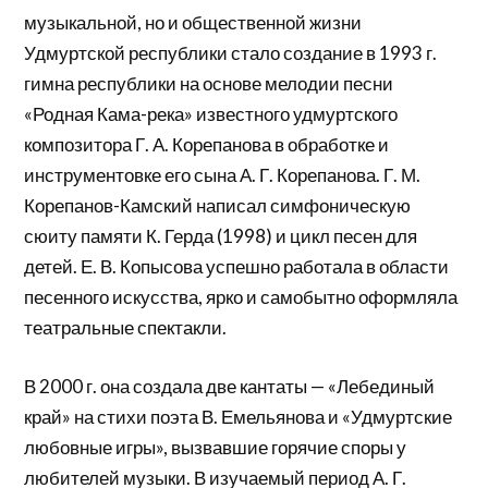
музыкальной, но и общественной жизни
Удмуртской республики стало создание в 1993 г.
гимна республики на основе мелодии песни
«Родная Кама-река» известного удмуртского
композитора Г. А. Корепанова в обработке и
инструментовке его сына А. Г. Корепанова. Г. М.
Корепанов-Камский написал симфоническую
сюиту памяти К. Герда (1998) и цикл песен для
детей. Е. В. Копысова успешно работала в области
песенного искусства, ярко и самобытно оформляла
театральные спектакли.
В 2000 г. она создала две кантаты — «Лебединый
край» на стихи поэта В. Емельянова и «Удмуртские
любовные игры», вызвавшие горячие споры у
любителей музыки. В изучаемый период А. Г.