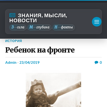
ЗНАНИЯ, МЫСЛИ,
НОВОСТИ
З
М
Н
—
сила
—
глубина
—
факты
.
.
ИСТОРИЯ
Ребенок на фронте
admin
-
23/04/2019
0