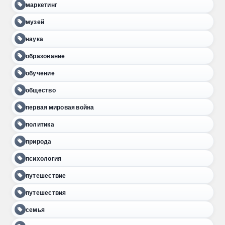
маркетинг
музей
наука
образование
обучение
общество
первая мировая война
политика
природа
психология
путешествие
путешествия
семья