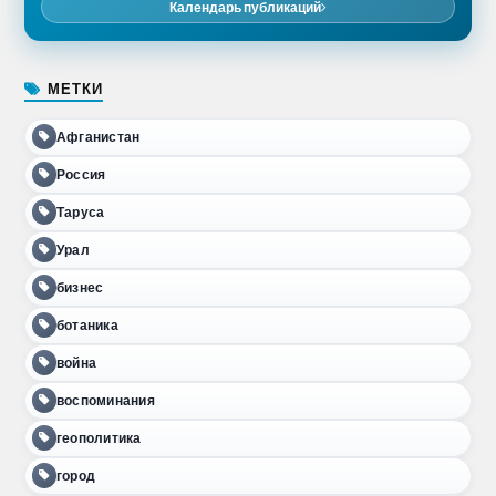
Календарь публикаций
МЕТКИ
Афганистан
Россия
Таруса
Урал
бизнес
ботаника
война
воспоминания
геополитика
город