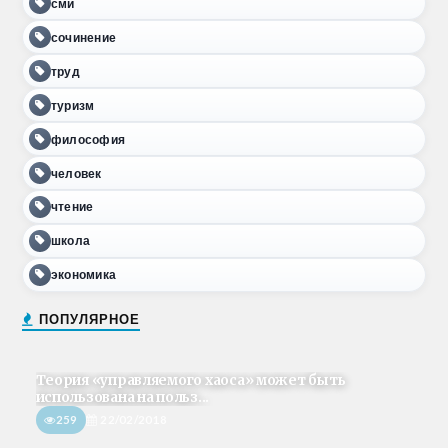
сми
сочинение
труд
туризм
философия
человек
чтение
школа
экономика
ПОПУЛЯРНОЕ
Теория «управляемого хаоса» может быть
использована на польз...
259
22/02/2018