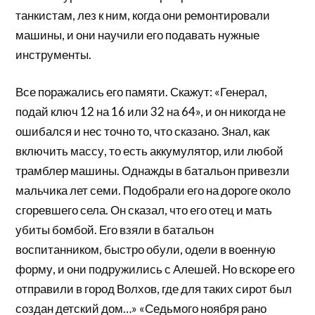
танкистам, лез к ним, когда они ремонтировали
машины, и они научили его подавать нужные
инструменты.
Все поражались его памяти. Скажут: «Генерал,
подай ключ 12 на 16 или 32 на 64», и он никогда не
ошибался и нес точно то, что сказано. Знал, как
включить массу, то есть аккумулятор, или любой
трамблер машины. Однажды в батальон привезли
мальчика лет семи. Подобрали его на дороге около
сгоревшего села. Он сказал, что его отец и мать
убиты бомбой. Его взяли в батальон
воспитанником, быстро обули, одели в военную
форму, и они подружились с Алешей. Но вскоре его
отправили в город Волхов, где для таких сирот был
создан детский дом…» «Седьмого ноября рано