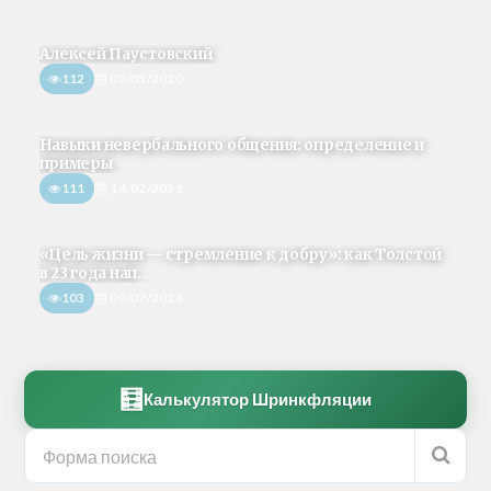
Алексей Паустовский
112
02/05/2020
Навыки невербального общения: определение и
примеры
111
14/02/2021
«Цель жизни — стремление к добру»: как Толстой
в 23 года нап...
103
09/07/2026
🧮
Калькулятор Шринкфляции