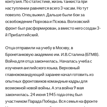
контузия. По статистике, жизнь танкиста при
наступлении равняется всего 3 часам. Но тут
повезло. Отец выжил. Дальше были бои за
освобождение Порхова и Пскова. Волховский
фронт был расформирован, а вместо него создан 3-
й Прибалтийский.
Отца отправили на учебу в Москву, в
Бронетанковую академию им. И.В.Сталина (БТМВ).
Война для отца закончилась. Началась учеба с
изучения английского языка. Верховный
главнокомандующий заранее начал готовить из
опытных фронтовиков командные кадры для
возможной новой войны. А эта война 9 мая
закончилась. 24 июня 1945 года отец был
участником Парада Победы. Вся семья на фронте