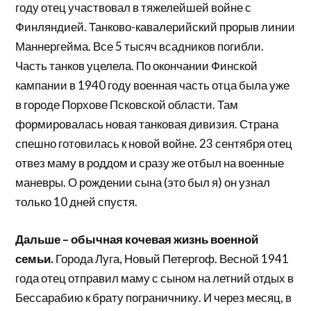
году отец участвовал в тяжелейшей войне с
Финляндией. Танково-кавалерийский прорыв линии
Маннергейма. Все 5 тысяч всадников погибли.
Часть танков уцелела. По окончании Финской
кампании в 1940 году военная часть отца была уже
в городе Порхове Псковской области. Там
формировалась новая танковая дивизия. Страна
спешно готовилась к новой войне. 23 сентября отец
отвез маму в роддом и сразу же отбыл на военные
маневры. О рождении сына (это был я) он узнал
только 10 дней спустя.
Дальше – обычная кочевая жизнь военной
семьи.
Города Луга, Новый Петергоф. Весной 1941
года отец отправил маму с сыном на летний отдых в
Бессарабию к брату пограничнику. И через месяц, в