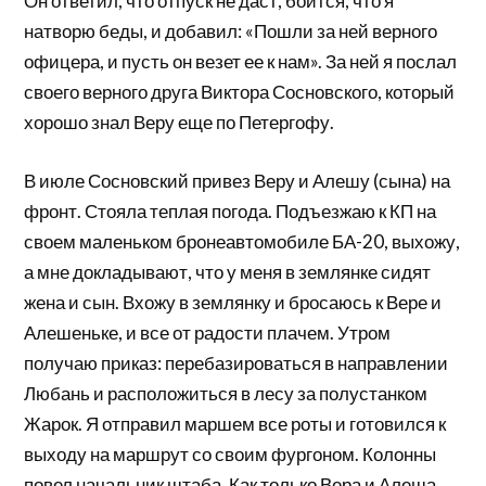
Он ответил, что отпуск не даст, боится, что я
натворю беды, и добавил: «Пошли за ней верного
офицера, и пусть он везет ее к нам». За ней я послал
своего верного друга Виктора Сосновского, который
хорошо знал Веру еще по Петергофу.
В июле Сосновский привез Веру и Алешу (сына) на
фронт. Стояла теплая погода. Подъезжаю к КП на
своем маленьком бронеавтомобиле БА-20, выхожу,
а мне докладывают, что у меня в землянке сидят
жена и сын. Вхожу в землянку и бросаюсь к Вере и
Алешеньке, и все от радости плачем. Утром
получаю приказ: перебазироваться в направлении
Любань и расположиться в лесу за полустанком
Жарок. Я отправил маршем все роты и готовился к
выходу на маршрут со своим фургоном. Колонны
повел начальник штаба. Как только Вера и Алеша