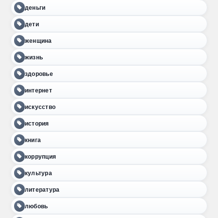
деньги
дети
женщина
жизнь
здоровье
интернет
искусство
история
книга
коррупция
культура
литература
любовь