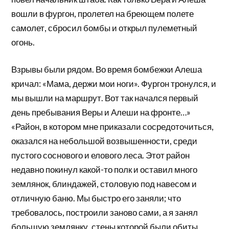
вошли в фургон, пролетел на бреющем полете
самолет, сбросил бомбы и открыл пулеметный
огонь.
Взрывы были рядом. Во время бомбежки Алеша
кричал: «Мама, держи мои ноги». Фургон тронулся, и
мы вышли на маршрут. Вот так начался первый
день пребывания Веры и Алеши на фронте…»
«Район, в котором мне приказали сосредоточиться,
оказался на небольшой возвышенности, среди
пустого соснового и елового леса. Этот район
недавно покинул какой-то полк и оставил много
землянок, блиндажей, столовую под навесом и
отличную баню. Мы быстро его заняли; что
требовалось, построили заново сами, а я занял
большую землянку, стены которой были обиты