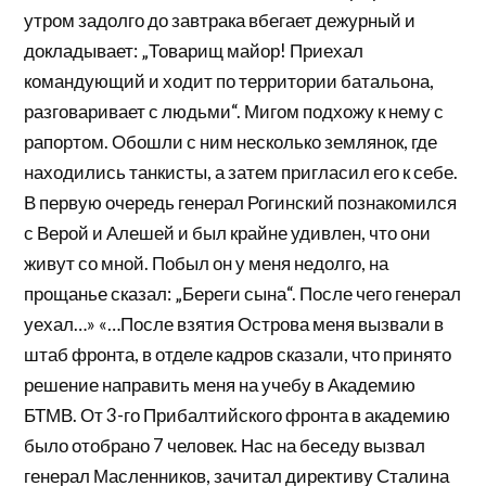
утром задолго до завтрака вбегает дежурный и
докладывает: „Товарищ майор! Приехал
командующий и ходит по территории батальона,
разговаривает с людьми“. Мигом подхожу к нему с
рапортом. Обошли с ним несколько землянок, где
находились танкисты, а затем пригласил его к себе.
В первую очередь генерал Рогинский познакомился
с Верой и Алешей и был крайне удивлен, что они
живут со мной. Побыл он у меня недолго, на
прощанье сказал: „Береги сына“. После чего генерал
уехал…» «…После взятия Острова меня вызвали в
штаб фронта, в отделе кадров сказали, что принято
решение направить меня на учебу в Академию
БТМВ. От 3-го Прибалтийского фронта в академию
было отобрано 7 человек. Нас на беседу вызвал
генерал Масленников, зачитал директиву Сталина