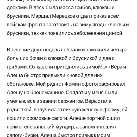
досками. В лесу была масса грибов, клюквы и
брусники. Маршал Мерецков отдал приказ всем
войскам фронта заготовить на зиму ягоды клюквы и
брусники, так как появились заболевания цингой.
В течение двух недель собрали и замочили четыре
больших бочки с клюквой и брусникой и две с
грибами. Ох как они пригодились зимой!..» «Вера и
Алеша быстро привыкли к новой для них
обстановке. Мой радист Фомин сфотографировал
Алешу на бронемашине. Солдаты у меня были
умелые, все в звании сержантов. Вера стала
радисткой, получила отличную женскую форму, ей
пошили хромовые сапоги. Алеше портной сшил
прямо генеральский мундир, а сапожник сшил
сапоги-бурки. Алеша быстро привык к моим