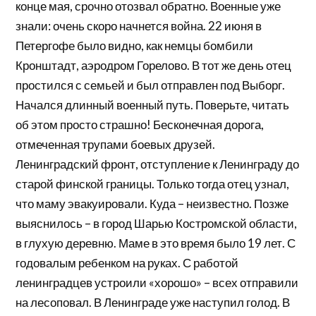
конце мая, срочно отозвал обратно. Военные уже
знали: очень скоро начнется война. 22 июня в
Петергофе было видно, как немцы бомбили
Кронштадт, аэродром Горелово. В тот же день отец
простился с семьей и был отправлен под Выборг.
Начался длинный военный путь. Поверьте, читать
об этом просто страшно! Бесконечная дорога,
отмеченная трупами боевых друзей.
Ленинградский фронт, отступление к Ленинграду до
старой финской границы. Только тогда отец узнал,
что маму эвакуировали. Куда – неизвестно. Позже
выяснилось – в город Шарью Костромской области,
в глухую деревню. Маме в это время было 19 лет. С
годовалым ребенком на руках. С работой
ленинградцев устроили «хорошо» – всех отправили
на лесоповал. В Ленинграде уже наступил голод. В