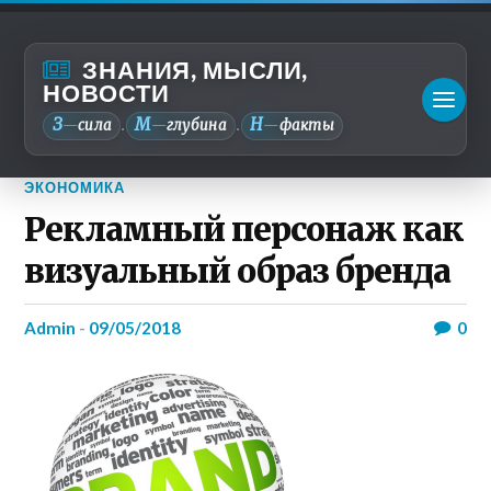
ЗНАНИЯ, МЫСЛИ,
НОВОСТИ
З
М
Н
—
сила
—
глубина
—
факты
.
.
ЭКОНОМИКА
Рекламный персонаж как
визуальный образ бренда
admin
-
09/05/2018
0