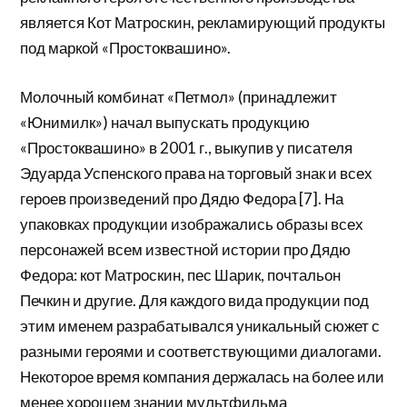
является Кот Матроскин, рекламирующий продукты
под маркой «Простоквашино».
Молочный комбинат «Петмол» (принадлежит
«Юнимилк») начал выпускать продукцию
«Простоквашино» в 2001 г., выкупив у писателя
Эдуарда Успенского права на торговый знак и всех
героев произведений про Дядю Федора [7]. На
упаковках продукции изображались образы всех
персонажей всем известной истории про Дядю
Федора: кот Матроскин, пес Шарик, почтальон
Печкин и другие. Для каждого вида продукции под
этим именем разрабатывался уникальный сюжет с
разными героями и соответствующими диалогами.
Некоторое время компания держалась на более или
менее хорошем знании мультфильма