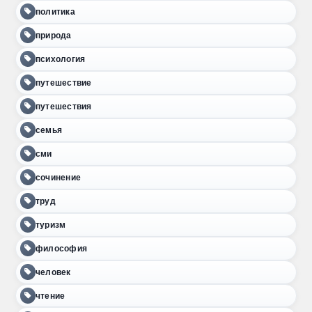
политика
природа
психология
путешествие
путешествия
семья
сми
сочинение
труд
туризм
философия
человек
чтение