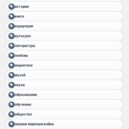
история
книга
коррупция
культура
литература
любовь
маркетинг
музей
наука
образование
обучение
общество
первая мировая война