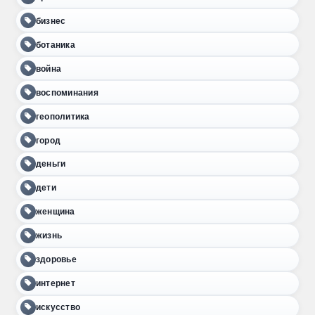
бизнес
ботаника
война
воспоминания
геополитика
город
деньги
дети
женщина
жизнь
здоровье
интернет
искусство