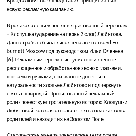
Бренд «Любятово» представил принципиально
новую рекламную кампанию.
В роликах хлопьев появился рисованный персонаж
– Хлопушка (ударение на первый слог) Любятова.
Данная работа была выполнена агентством Leo
Burnett Moscow под руководством Ильи Оленева
[6]. Рекламным героем выступило оживленное
расплющенное и обработанное зерно с глазками,
ножками и ручками, призванное донести о
натуральности хлопьев Любятово и подчеркнуть
связь с природой. Прорисованный рекламный
ролик повествует трогательную историю Хлопушки
Любятовой, которая отправляется на поиски своих
родителей и находит их на Золотом Поле.
Старорусская манера повествования голоса за