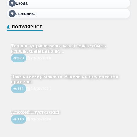
школа
экономика
ПОПУЛЯРНОЕ
Теория «управляемого хаоса» может быть
использована на польз...
260
22/02/2018
Навыки невербального общения: определение и
примеры
111
14/02/2021
Алексей Паустовский
110
02/05/2020