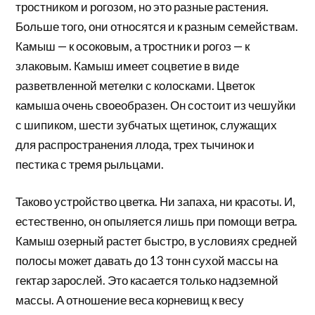
тростником и рогозом, но это разные растения.
Больше того, они относятся и к разным семействам.
Камыш — к осоковым, а тростник и рогоз — к
злаковым. Камыш имеет соцветие в виде
разветвленной метелки с колосками. Цветок
камыша очень своеобразен. Он состоит из чешуйки
с шипиком, шести зубчатых щетинок, служащих
для распространения ллода, трех тычинок и
пестика с тремя рыльцами.
Таково устройство цветка. Ни запаха, ни красоты. И,
естественно, он опыляется лишь при помощи ветра.
Камыш озерный растет быстро, в условиях средней
полосы может давать до 13 тонн сухой массы на
гектар зарослей. Это касается только надземной
массы. А отношение веса корневищ к весу