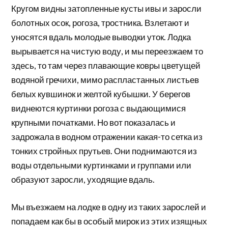
Кругом видны затопленные кусты ивы и заросли
болотных осок, рогоза, тростника. Взлетают и
уносятся вдаль молодые выводки уток. Лодка
вырывается на чистую воду, и мы переезжаем то
здесь, то там через плавающие ковры цветущей
водяной гречихи, мимо распластанных листьев
белых кувшинок и желтой кубышки. У берегов
виднеются куртинки рогоза с выдающимися
крупными початками. Но вот показалась и
задрожала в водном отражении какая-то сетка из
тонких стройных прутьев. Они поднимаются из
воды отдельными куртинками и группами или
образуют заросли, уходящие вдаль.
Мы въезжаем на лодке в одну из таких зарослей и
попадаем как бы в особый мирок из этих изящных