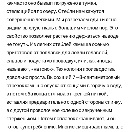
как часто оно бывает погружено в туман,
стелющийся по озеру. Стебли нам кажутся
совершенно легкими. Мы разрезаем один и ясно
видим рыхлую ткань с большим числом пор. Это
свойство позволяет растению держаться на воде,
не тонуть. Из легких стеблей камыша осенью
приготовляют поплавки для ловли голавлей,
ельцов и подуста «в проводку», или, как иногда
называют, «на гонок». Технология производства
довольно проста. Высохший 7—8-сантиметровый
отрезок камыша опускают концами в горячую воду,
а потом оба конца стягивают крепкой ниткой,
вставляя предварительно с одной стороны спичку,
а с другой проволочное колечко с закрученным
стерженьком. Потом поплавок окрашивают, и он
готов к употреблению. Многие смешивают камыш с