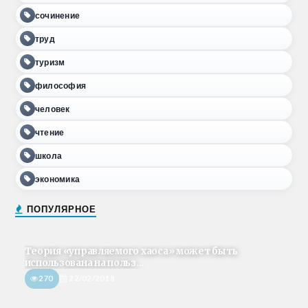
сочинение
труд
туризм
философия
человек
чтение
школа
экономика
ПОПУЛЯРНОЕ
Теория «управляемого хаоса» может быть
использована на польз...
270
22/02/2018