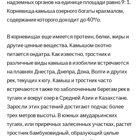
надземных органов на единице площади равно 9: 1.
Корневища камыша озерного богаты крахмалом,
содержание которого доходит до 40°/о.
В корневищах еще имеется протеин, белки, жиры и
другие ценные вещества. Камышом охотно
питается ондатра. Как известно, тростник и
различные виды камыша в изобилии встречаются
на плавнях Днестра, Днепра, Дона, Волги и других
рек, текущих к югу. Камыш и тростник часто
встречаются также по заболоченным берегам рек в
тугаях и вокруг озер в Средней Азии и Казахстане.
Заросли этих растений достигают подчас более
трех метров высоты. В южных амударьинских
тугаях, или приречных залесенных участках, растет
тростник бамбуковидный, образующий целые