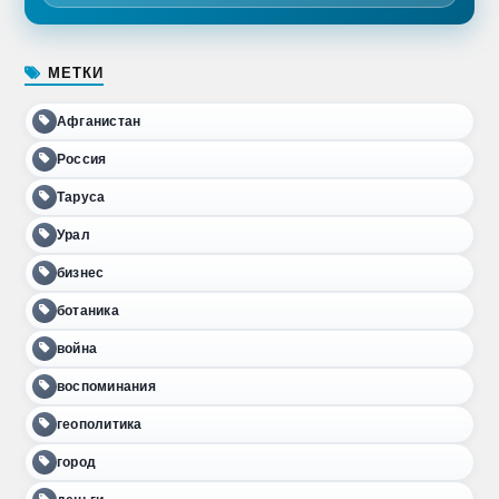
МЕТКИ
Афганистан
Россия
Таруса
Урал
бизнес
ботаника
война
воспоминания
геополитика
город