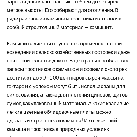
заросли довольно толстых стеблей до четырех
метров высоты. Его собирают для отопления. В
ряде районов из камыша и тростника изготовляют
особый строительный материал — камышит.
Камышитовые плиты успешно применяются при
возведении сельскохозяйственных построек и даже
при строительстве домов. В центральных областях
запасы тростников с камышом и осоками около рек
достигают до 90—100 центнеров сырой массы на
гектаре и с успехом могут быть использованы для
силосования, а также для плетения циновок, щитов,
сумок, как упаковочный материал. А какие красивые
легкие цветные облицовочные плиты можно
сделать из тростника и камыша! Из отложений
камыша и тростника в природных условиях