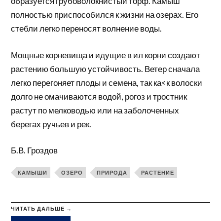
образуется грубоволокнистый торф. Камыш
полностью приспособился к жизни на озерах. Его
стебли легко переносят волнение воды.
Мощные корневища и идущие в ил корни создают
растению большую устойчивость. Ветер сначала
легко перегоняет плоды и семена, так ка<к волоски
долго не омачиваются водой, рогоз и тростник
растут по мелководью или на заболоченных
берегах ручьев и рек.
Б.В. Гроздов
КАМЫШИ
ОЗЕРО
ПРИРОДА
РАСТЕНИЕ
ЧИТАТЬ ДАЛЬШЕ →