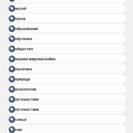
музей
наука
образование
обучение
общество
первая мировая война
политика
природа
психология
путешествие
путешествия
семья
сми