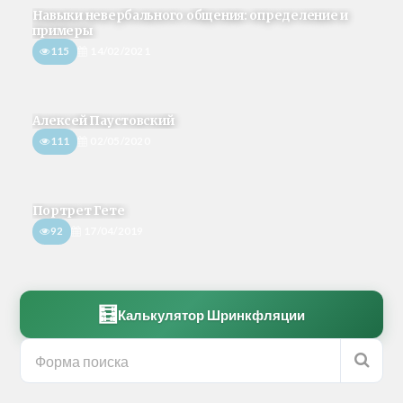
Навыки невербального общения: определение и
примеры
115
14/02/2021
Алексей Паустовский
111
02/05/2020
Портрет Гете
92
17/04/2019
🧮
Калькулятор Шринкфляции