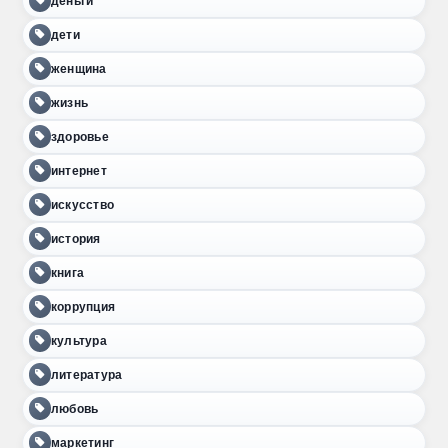
деньги
дети
женщина
жизнь
здоровье
интернет
искусство
история
книга
коррупция
культура
литература
любовь
маркетинг