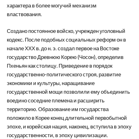
характера в более могучий механизм
властвования.
Создано постоянное войско, учрежден уголовный
кодекс. После подобных социальных реформ он в
начале ХХХ в. до н. э. создал первое на Востоке
государство Древнюю Корею (Чосон), определив
Пхеньян как столицу. Приведение в порядок
государственно-политического строя, развитие
экономики и культуры, наращивание
государственной мощи позволили ему объединить
воедино соседние племена и расширить
территорию. Образование им государства
положило в Корее конец длительной первобытной
эпохе, и корейская нация, наконец, вступила в эпоху
государственности, в эпоху цивилизации.