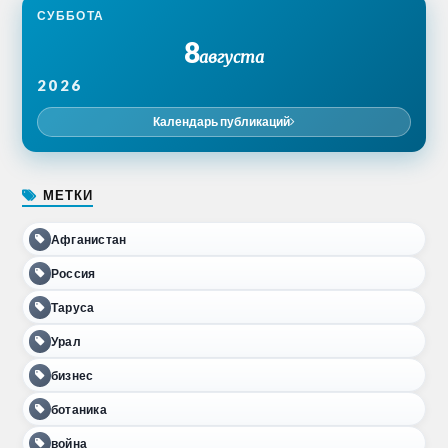
СУББОТА
8
августа
2026
Календарь публикаций
МЕТКИ
Афганистан
Россия
Таруса
Урал
бизнес
ботаника
война