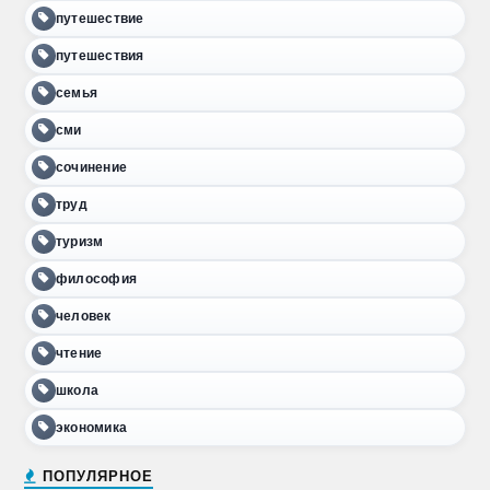
путешествие
путешествия
семья
сми
сочинение
труд
туризм
философия
человек
чтение
школа
экономика
ПОПУЛЯРНОЕ