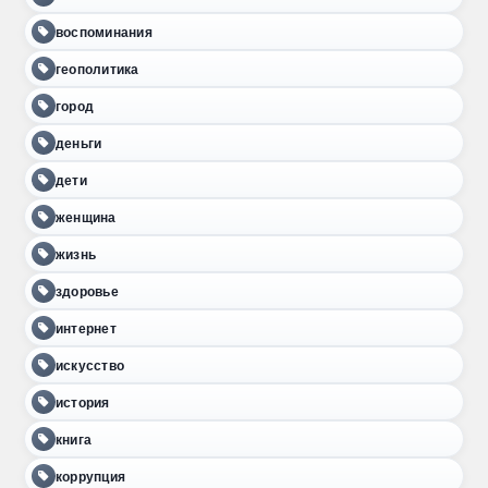
воспоминания
геополитика
город
деньги
дети
женщина
жизнь
здоровье
интернет
искусство
история
книга
коррупция