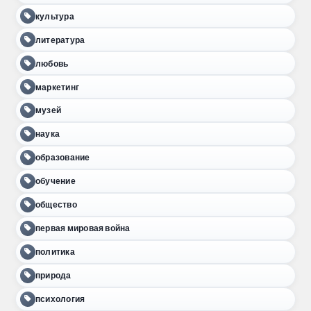
культура
литература
любовь
маркетинг
музей
наука
образование
обучение
общество
первая мировая война
политика
природа
психология