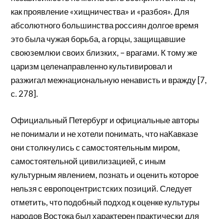
как проявление «хищничества» и «разбоя». Для
абсолютного большинства россиян долгое время
это была чужая борьба, а горцы, защищавшие
своюземлюи своих близких, – врагами. К тому же
царизм целенаправленно культивировал и
разжигал межнациональную ненависть и вражду [7,
с. 278].
Официальный Петербург и официальные авторы
не понимали и не хотели понимать, что наКавказе
они столкнулись с самостоятельным миром,
самостоятельной цивилизацией, с иным
культурным явлением, познать и оценить которое
нельзя с европоцентристских позиций. Следует
отметить, что подобный подход к оценке культуры
народов Востока был характерен практически для