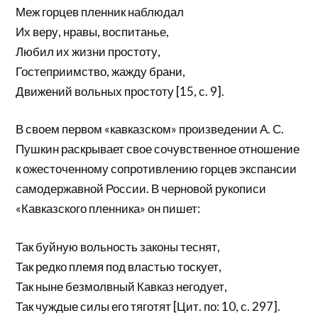
Меж горцев пленник наблюдал
Их веру, нравы, воспитанье,
Любил их жизни простоту,
Гостеприимство, жажду брани,
Движений вольных простоту [15, с. 9].
В своем первом «кавказском» произведении А. С.
Пушкин раскрывает свое сочувственное отношение
к ожесточенному сопротивлению горцев экспансии
самодержавной России. В черновой рукописи
«Кавказского пленника» он пишет:
Так буйную вольность законы теснят,
Так редко племя под властью тоскует,
Так ныне безмолвный Кавказ негодует,
Так чуждые силы его тяготят [Цит. по: 10, с. 297].