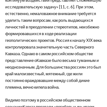
континуум воздействий представляет сложнейшую
исследовательскую задачу» [11, с. 6]. При этом,
естественно, немаловажное внимание требуется
уделить таким вопросам, как роль выдающихся
личностей в преодолении стереотипов, неизбежно
формировавшихся в ходе реализации
геополитических проектов. Россия к началу XIX века
контролировала значительную часть Северного
Кавказа. Однако в самом российском обществе
представление оКавказе было весьма туманным и
неоднозначным. Для большинства россиян это был
край малоизвестный, мятежный, где жили
постоянно враждовавшие между собой дикие
племена, вечно кипела война.
Видимо поэтому в российском общественном
сознанииКавказ прозвали «погибельным» краем,