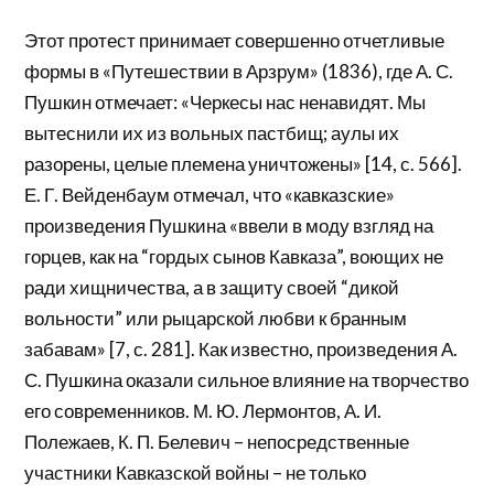
Этот протест принимает совершенно отчетливые
формы в «Путешествии в Арзрум» (1836), где А. С.
Пушкин отмечает: «Черкесы нас ненавидят. Мы
вытеснили их из вольных пастбищ; аулы их
разорены, целые племена уничтожены» [14, с. 566].
Е. Г. Вейденбаум отмечал, что «кавказские»
произведения Пушкина «ввели в моду взгляд на
горцев, как на “гордых сынов Кавказа”, воющих не
ради хищничества, а в защиту своей “дикой
вольности” или рыцарской любви к бранным
забавам» [7, с. 281]. Как известно, произведения А.
С. Пушкина оказали сильное влияние на творчество
его современников. М. Ю. Лермонтов, А. И.
Полежаев, К. П. Белевич – непосредственные
участники Кавказской войны – не только