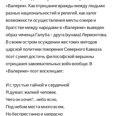
«Валерик». Как отрицание вражды между людьми
разных национальностей и религий, как залог
возможности осуществления мечты о мире и
братстве между народами в «Валерике» выведен
образ чеченца Галуба – друга (кунака) Лермонтова.
В своем остром осуждении жестоких методов
царской политики покорения Северного Кавказа
поэт сумел достичь философской вершины
отрицания завоевательных войн вообще. В
«Валерике» поэт восклицает:
И с грустью тайной и сердечной
Я думал: жалкий человек.
Чего он хочет!.. небо ясно,
Под небом места много всем,
Но беспрестанно и напрасно