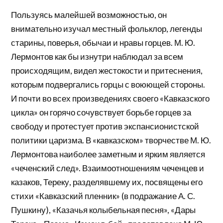
Пользуясь малейшей возможностью, он
внимательно изучал местный фольклор, легенды
старины, поверья, обычаи и нравы горцев. М. Ю.
Лермонтов как бы изнутри наблюдал за всем
происходящим, видел жестокости и притеснения,
которым подвергались горцы с воюющей стороны.
И почти во всех произведениях своего «Кавказского
цикла» он горячо сочувствует борьбе горцев за
свободу и протестует против экспансионистской
политики царизма. В «кавказском» творчестве М. Ю.
Лермонтова наиболее заметным и ярким является
«чеченский след». Взаимоотношениям чеченцев и
казаков, Тереку, разделявшему их, посвящены его
стихи «Кавказский пленник» (в подражание А. С.
Пушкину), «Казачья колыбельная песня», «Дары