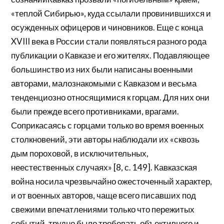
«теплой Сибирью», куда ссылали провинившихся и
осужденных офицеров и чиновников. Еще с конца
XVIII века в России стали появляться разного рода
публикации о Кавказе и его жителях. Подавляющее
большинство из них были написаны военными
авторами, малознакомыми с Кавказом и весьма
тенденциозно относящимися к горцам. Для них они
были прежде всего противниками, врагами.
Соприкасаясь с горцами только во время военных
столкновений, эти авторы наблюдали их «сквозь
дым пороховой, в исключительных,
неестественных случаях» [8, с. 149]. Кавказская
война носила чрезвычайно ожесточенный характер,
и от военных авторов, чаще всего писавших под
свежими впечатлениями только что пережитых
событий, трудно было требовать объективного и