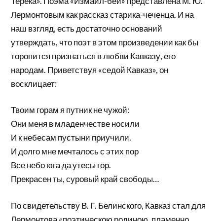
Терека». Поэма «Измаил-бей» представлена М. Ю.
Лермонтовым как рассказ старика-чеченца. И на
наш взгляд, есть достаточно оснований
утверждать, что поэт в этом произведении как бы
торопится признаться в любви Кавказу, его
народам. Приветствуя «седой Кавказ», он
восклицает:
Твоим горам я путник не чужой:
Они меня в младенчестве носили
И к небесам пустыни приучили.
И долго мне мечталось с этих пор
Все небо юга да утесы гор.
Прекрасен ты, суровый край свободы…
По свидетельству В. Г. Белинского, Кавказ стал для
Лермонтова «поэтическою родиною, пламенно