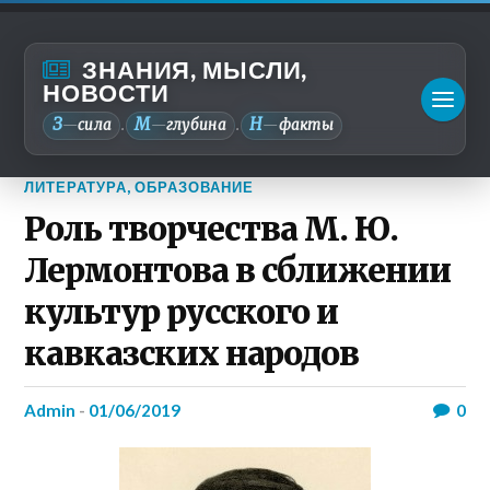
ЗНАНИЯ, МЫСЛИ,
НОВОСТИ
З
М
Н
—
сила
—
глубина
—
факты
.
.
ЛИТЕРАТУРА
,
ОБРАЗОВАНИЕ
Роль творчества М. Ю.
Лермонтова в сближении
культур русского и
кавказских народов
admin
-
01/06/2019
0