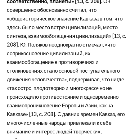
соответственно, планеты» [13, с. 208].
Он
совершенно обоснованно считал, что
«общеисторическое значение Кавказа в том, что
здесь было место встреч цивилизаций, место
синтеза, взаимообогащения цивилизаций» [13, с.
208]. Ю. Поляков неоднократно отмечал, «что
соприкосновение цивилизаций, их
взаимообогащение в противоречиях и
столкновениях стало основой поступательного
движения человечества», подчеркивая, что нигде
«так остро, плодотворно и многокрасочно не
происходило противостояние и одновременно
взаимопроникновение Европы и Азии, как на
Кавказе» [13, с. 208]. С давних времен Кавказ, его
многочисленные народы привлекали к себе
внимание и интерес людей творческих,