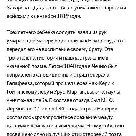
Захарова – Дада-юрт – было уничтожено царскими
войсками в сентябре 1819 года.
Трехлетнего ребенка солдаты взяли из рук
умирающей матери и доставили к Ермолову, а тот
передал его на воспитание своему брату. Эта
трогательная история и нашла отражение в
указанной поэме. Летом 1840 года в Чечню был
направлен экспедиционный отряд генерала
Галафеева, который прошел через Чах-Кери к
Гойтинскому лесу и Урус-Мартан, выжигал аулы,
уничтожая хлеба. В составе отряда был М. Ю.
Лермонтов. 11 июля 1840 года на реке Валерик
состоялось кровопролитное сражение между
царскими войсками и чеченцами. Этому событию
посвящено одно из лучших стихотворений поэта