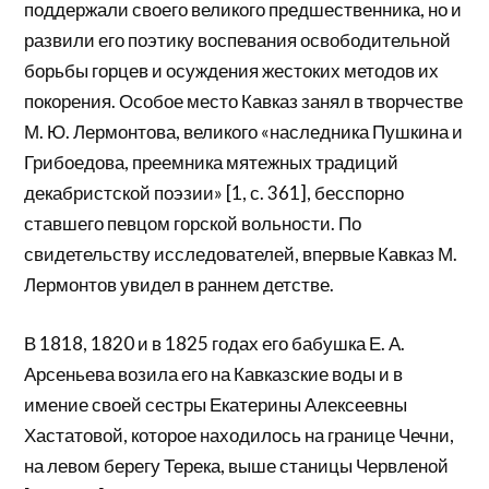
поддержали своего великого предшественника, но и
развили его поэтику воспевания освободительной
борьбы горцев и осуждения жестоких методов их
покорения. Особое место Кавказ занял в творчестве
М. Ю. Лермонтова, великого «наследника Пушкина и
Грибоедова, преемника мятежных традиций
декабристской поэзии» [1, с. 361], бесспорно
ставшего певцом горской вольности. По
свидетельству исследователей, впервые Кавказ М.
Лермонтов увидел в раннем детстве.
В 1818, 1820 и в 1825 годах его бабушка Е. А.
Арсеньева возила его на Кавказские воды и в
имение своей сестры Екатерины Алексеевны
Хастатовой, которое находилось на границе Чечни,
на левом берегу Терека, выше станицы Червленой