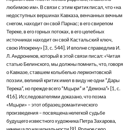
любимою им». В связи с этим критик писал, что «на
недоступных вершинах Кавказа, венчанных вечным
снегом, находит он свой Парнас; в его свирепом
Тереке, в его горных потоках, в его целебных
источниках находит он свой Кастальский ключ,
свою Ипокрену» [3, с. 544]. И вполне справедлив И.
Л. Андроников, который в этой связи писал: «Читая
статью Белинского, мы должны помнить, что, говоря
о Кавказе, ставшем колыбелью лермонтовской
поэзии, великий критик имел в виду не одни “Дары
Терека”, но прежде всего “Мцыри” и “Демона”» [1, с.
416]. Исследователями доказано, что поэма
«Мцыри» – этот образец романтического
произведения – посвящена нелегкой судьбе
будущего известного художника Петра Захарова,
чеченца по национальности [9]. Родное село