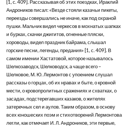
[1, с. 409]. Рассказывая об этих поездках, Ираклий
Андроников писал: «Везде стояли казачьи пикеты,
переезды совершались не иначе, как под охраной
пушки. Мальчик видел черкесов в мохнатых шапках
и бурках, скачки джигитов, огненные пляски,
хороводы, видел праздник байрама, слышал
горские песни, легенды, предания» [1, с. 409]. В
самом имении Хастатовой, которое называлось
Шелкозаводск, Шелководск, а чаще всего –
Шелковое, М. Ю. Лермонтов с упоением слушал
рассказы о горцах, об их нравах и быте, о кровной
мести, о кровопролитных сражениях и схватках, о
засадах, подстерегавших казаков, о жителях
затеречных сел и аулов. Таким образом, в основу
всех юношеских поэм и стихотворений Лермонтова
легли, как отмечает И. Л. Андроников, эти первые,