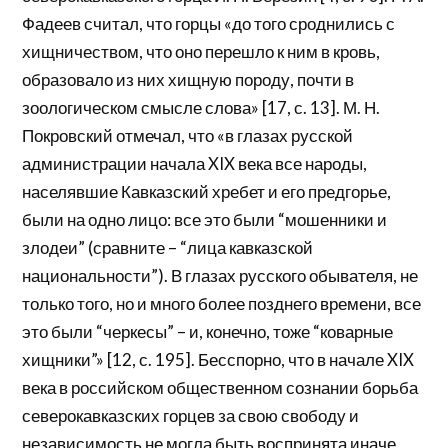
Фадеев считал, что горцы «до того сроднились с
хищничеством, что оно перешло к ним в кровь,
образовало из них хищную породу, почти в
зоологическом смысле слова» [17, с. 13]. М. Н.
Покровский отмечал, что «в глазах русской
администрации начала XIX века все народы,
населявшие Кавказский хребет и его предгорье,
были на одно лицо: все это были “мошенники и
злодеи” (сравните – “лица кавказской
национальности”). В глазах русского обывателя, не
только того, но и много более позднего времени, все
это были “черкесы” – и, конечно, тоже “коварные
хищники”» [12, с. 195]. Бесспорно, что в начале XIX
века в российском общественном сознании борьба
северокавказских горцев за свою свободу и
независимость не могла быть воспринята иначе,