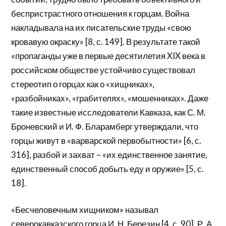
беспристрастного отношения к горцам. Война
накладывала на их писательские труды «свою
кровавую окраску» [8, с. 149]. В результате такой
«пропаганды уже в первые десятилетия XIX века в
российском обществе устойчиво существовал
стереотип о горцах как о «хищниках»,
«разбойниках», «грабителях», «мошенниках». Даже
такие известные исследователи Кавказа, как С. М.
Броневский и И. Ф. Бларамберг утверждали, что
горцы живут в «варварской первобытности» [6, с.
316], разбой и захват – «их единственное занятие,
единственный способ добыть еду и оружие» [5, с.
18].
«Бесчеловечным хищником» называл
северокавказского горца И. Н. Березин [4, с. 90]. Р. А.