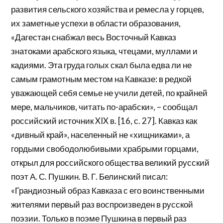
развития сельского хозяйства и ремесла у горцев,
их заметные успехи в области образования,
«Дагестан снабжал весь Восточный Кавказ
знатоками арабского языка, чтецами, муллами и
кадиями. Эта груда голых скал была едва ли не
самым грамотным местом на Кавказе: в редкой
уважающей себя семье не учили детей, по крайней
мере, мальчиков, читать по-арабски», – сообщал
российский источник XIX в. [16, с. 27]. Кавказ как
«дивный край», населенный не «хищниками», а
гордыми свободолюбивыми храбрыми горцами,
открыл для российского общества великий русский
поэт А. С. Пушкин. В. Г. Белинский писал:
«Грандиозный образ Кавказа с его воинственными
жителями первый раз воспроизведен в русской
поэзии. Только в поэме Пушкина в первый раз