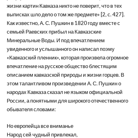
жизни картин Кавказа никто не поверит, что в тех
выписках шло дело о том же предмете» [2, с. 427].
Как известно, А. С. Пушкин в 1820 году вместе с
семьей Раевских прибыл на Кавказские
Минеральные Воды. И под впечатлением
увиденного и услышанного он написал поэму
«Кавказский пленник», которая произвела огромное
впечатление на русское общество блестящим
описанием кавказской природы и жизни горцев. В
этом талантливом произведении А. С. Пушкин о
народах Кавказа сказал не языком официальной
России, а понятными для широкого отечественного
обывателя словами:
Но европейца все вниманье
Народ сей чудный привлекал,