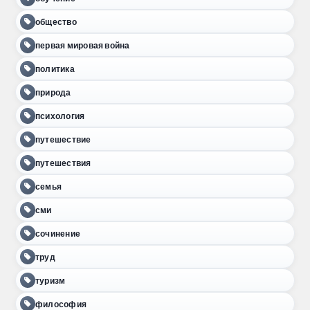
общество
первая мировая война
политика
природа
психология
путешествие
путешествия
семья
сми
сочинение
труд
туризм
философия