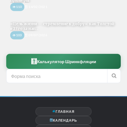
примеры
110
14/02/2021
«Цель жизни — стремление к добру»: как Толстой
в 23 года нап...
103
09/07/2026
🧮
Калькулятор Шринкфляции
ГЛАВНАЯ
КАЛЕНДАРЬ