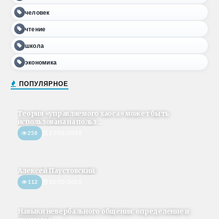
человек
чтение
школа
экономика
ПОПУЛЯРНОЕ
Теория «управляемого хаоса» может быть
использована на польз...
258
22/02/2018
Алексей Паустовский
112
02/05/2020
Навыки невербального общения: определение и