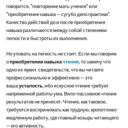
говорится, "повторение мать учения" или
"приобретение навыка — сугубо дело практики".
Качество действий до и после приобретения
навыка различаются между собой степенями
легкости и быстроты их выполнения.
Но уповать на легкость не стоит. Если мы говорим
о
приобретении навыка
чтения
, то замечу что
одно их ярких свидетельств, что вы читаете
профессионально и эффективно — это
ваша
усталость
, ибо искусное чтение требует
напряженной работы ума. Вяло-пассивное чтение
результатов не принесет. Чтение, как таковое,
требуется воспринимать как трудную, кропотливо-
медленную работу, где главный козырь читающего
— его активность.