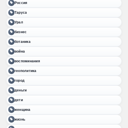
Россия
Таруса
Урал
бизнес
ботаника
война
воспоминания
геополитика
город
деньги
дети
женщина
жизнь