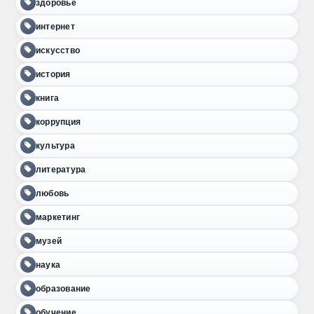
здоровье
интернет
искусство
история
книга
коррупция
культура
литература
любовь
маркетинг
музей
наука
образование
обучение