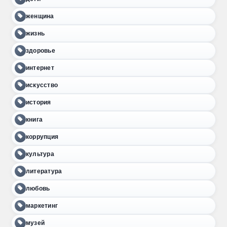
женщина
жизнь
здоровье
интернет
искусство
история
книга
коррупция
культура
литература
любовь
маркетинг
музей