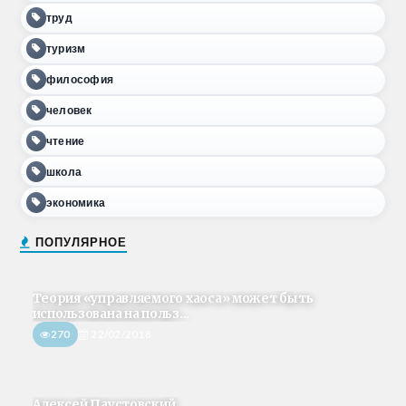
труд
туризм
философия
человек
чтение
школа
экономика
ПОПУЛЯРНОЕ
Теория «управляемого хаоса» может быть
использована на польз...
270
22/02/2018
Алексей Паустовский