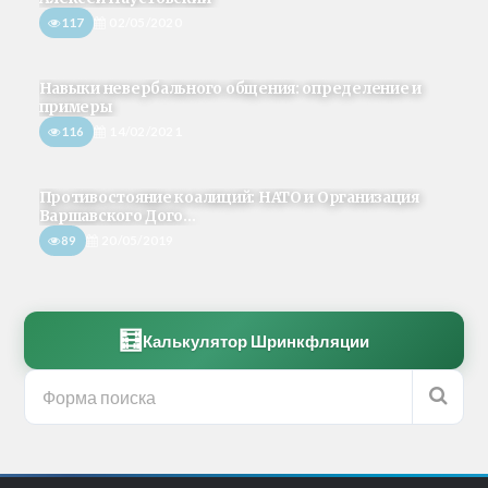
117
02/05/2020
Навыки невербального общения: определение и
примеры
116
14/02/2021
Противостояние коалиций: НАТО и Организация
Варшавского Дого...
89
20/05/2019
🧮
Калькулятор Шринкфляции