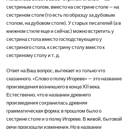
сестриным столом, вместо на сестрине столе — на
сестрином столе (то есть по образцу за дубовым
столом, на дубовом столе). У старых писателей (а в
книжном стиле еще и сейчас) можно встретить у
сестрина стола вместо господствующего у
сестриного стола, к сестрину столу вместо к
сестриному столу и т. д.
Ответ на Ваш вопрос, вытекает из только что
сказанного. «Слово о полку Игореве» — это название
произведения возникшего в конце XII века.
Естественно, что в названии древнего
произведения сохранилась древняя
грамматическая форма: в прошлом было о
сестрине столе и о полку Игореве. В живой, бытовой
речи произошли изменения. Но в названии