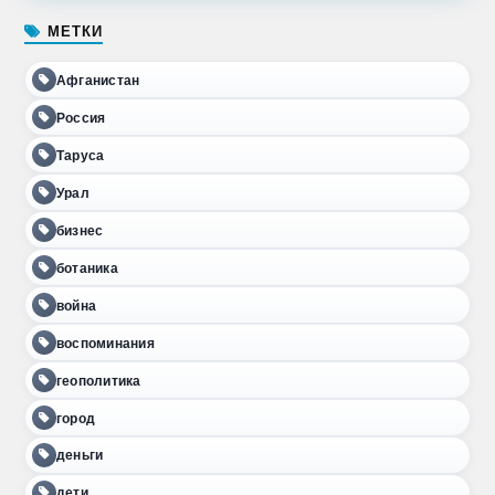
МЕТКИ
Афганистан
Россия
Таруса
Урал
бизнес
ботаника
война
воспоминания
геополитика
город
деньги
дети