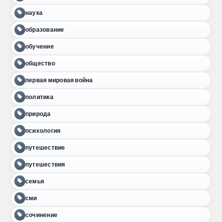
наука
образование
обучение
общество
первая мировая война
политика
природа
психология
путешествие
путешествия
семья
сми
сочинение