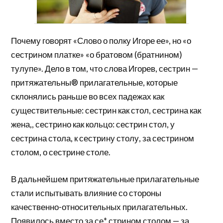
Почему говорят «Слово о полку Игоре ее», но «о
сестрином платке» «о братовом (братнином)
тулупе». Дело в том, что слова Игорев, сестрин —
притяжательны® прилагательные, которые
склонялись раньше во всех падежах как
существительные: сестрин как стол, сестрина как
жена,, сестрино как кольцо: сестрин стол, у
сестрина стола, к сестрину столу, за сестрином
столом, о сестрине столе.
В дальнейшем притяжательные прилагательные
стали испытывать влияние со стороны
качественно-относительных прилагательных.
Появилось вместо за се* стрином столом — за