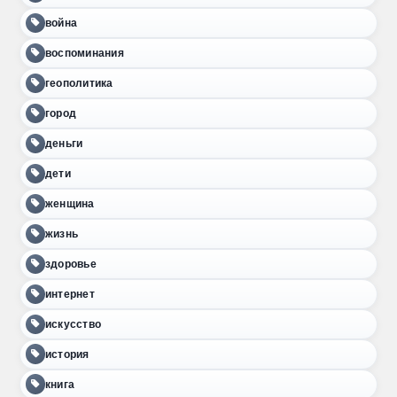
война
воспоминания
геополитика
город
деньги
дети
женщина
жизнь
здоровье
интернет
искусство
история
книга