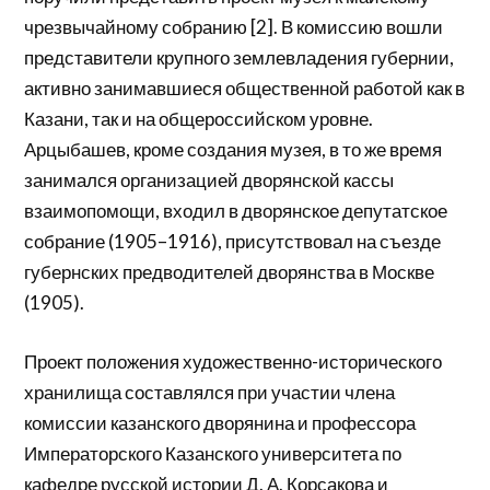
чрезвычайному собранию [2]. В комиссию вошли
представители крупного землевладения губернии,
активно занимавшиеся общественной работой как в
Казани, так и на общероссийском уровне.
Арцыбашев, кроме создания музея, в то же время
занимался организацией дворянской кассы
взаимопомощи, входил в дворянское депутатское
собрание (1905–1916), присутствовал на съезде
губернских предводителей дворянства в Москве
(1905).
Проект положения художественно-исторического
хранилища составлялся при участии члена
комиссии казанского дворянина и профессора
Императорского Казанского университета по
кафедре русской истории Д. А. Корсакова и