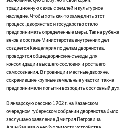
традиционную связь с землей и культурное
наследие. Чтобы хоть как-то замедлить этот
процесс, дворянство и государство стало
предпринимать определенные меры. Так на рубеже
веков в составе Министерства внутренних дел
создается Канцелярия по делам дворянства,
проводятся общедворянские съезды для
консолидации высшего сословия и роста его
самосознания. В провинции местные дворяне,
сохранившие крупные земельные участки, также
предпринимали попытки возродить сословный дух.
В январскую сессию 1902 г. на Казанском
очередном губернском собрании дворянства было
заслушано заявление Дмитрия Петровича
Арцыбашева о необходимости устройства