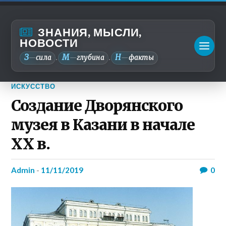
ЗНАНИЯ, МЫСЛИ,
НОВОСТИ
З
М
Н
—
сила
—
глубина
—
факты
.
.
ИСКУССТВО
Создание Дворянского
музея в Казани в начале
ХХ в.
admin
-
11/11/2019
0