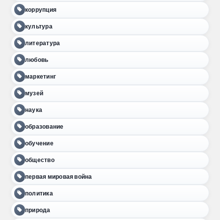
коррупция
культура
литература
любовь
маркетинг
музей
наука
образование
обучение
общество
первая мировая война
политика
природа