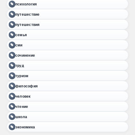
психология
путешествие
путешествия
семья
сми
сочинение
труд
туризм
философия
человек
чтение
школа
экономика