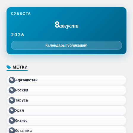
СУББОТА
8
августа
2026
Календарь публикаций
МЕТКИ
Афганистан
Россия
Таруса
Урал
бизнес
ботаника