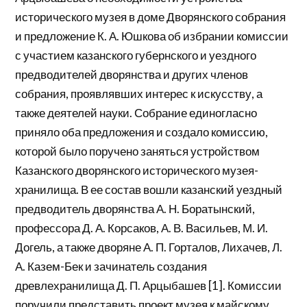
исторического музея в доме Дворянского собрания
и предложение К. А. Юшкова об избрании комиссии
с участием казанского губернского и уездного
предводителей дворянства и других членов
собрания, проявлявших интерес к искусству, а
также деятелей науки. Собрание единогласно
приняло оба предложения и создало комиссию,
которой было поручено заняться устройством
Казанского дворянского исторического музея-
хранилища. В ее состав вошли казанский уездный
предводитель дворянства А. Н. Боратынский,
профессора Д. А. Корсаков, А. В. Васильев, М. И.
Догель, а также дворяне А. П. Горталов, Лихачев, Л.
А. Казем-Бек и зачинатель создания
древлехранилища Д. П. Арцыбашев [1]. Комиссии
поручили представить проект музея к майскому