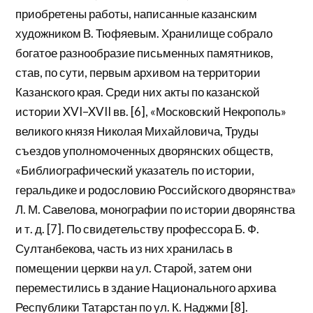
приобретены работы, написанные казанским
художником В. Тюфяевым. Хранилище собрало
богатое разнообразие письменных памятников,
став, по сути, первым архивом на территории
Казанского края. Среди них акты по казанской
истории XVI–XVII вв. [6], «Московский Некрополь»
великого князя Николая Михайловича, Труды
съездов уполномоченных дворянских обществ,
«Библиографический указатель по истории,
геральдике и родословию Российского дворянства»
Л. М. Савелова, монографии по истории дворянства
и т. д. [7]. По свидетельству профессора Б. Ф.
Султанбекова, часть из них хранилась в
помещении церкви на ул. Старой, затем они
переместились в здание Национального архива
Республики Татарстан по ул. К. Наджми [8].