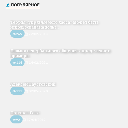
ПОПУЛЯРНОЕ
Теория «управляемого хаоса» может быть
использована на польз...
265
22/02/2018
Навыки невербального общения: определение и
примеры
114
14/02/2021
Алексей Паустовский
111
02/05/2020
Портрет Гете
92
17/04/2019