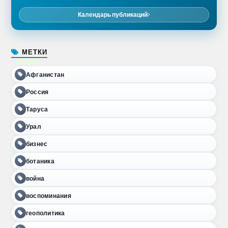
Календарь публикаций
МЕТКИ
Афганистан
Россия
Таруса
Урал
бизнес
ботаника
война
воспоминания
геополитика