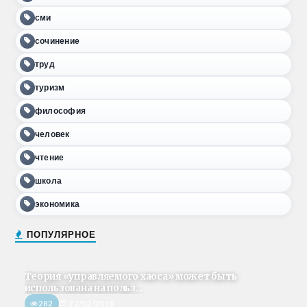
сми
сочинение
труд
туризм
философия
человек
чтение
школа
экономика
ПОПУЛЯРНОЕ
Теория «управляемого хаоса» может быть
использована на польз...
282
22/02/2018