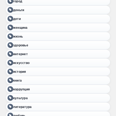
город
деньги
дети
женщина
жизнь
здоровье
интернет
искусство
история
книга
коррупция
культура
литература
любовь