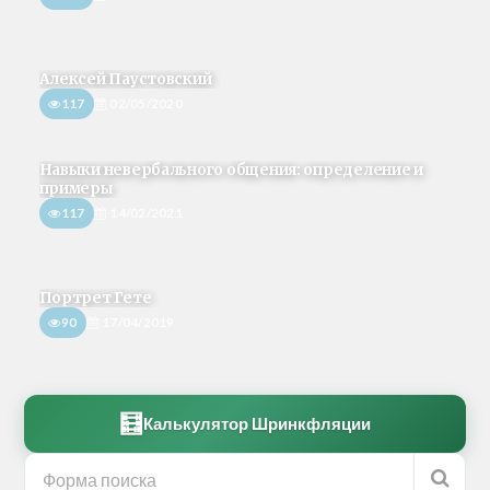
Алексей Паустовский
117
02/05/2020
Навыки невербального общения: определение и
примеры
117
14/02/2021
Портрет Гете
90
17/04/2019
🧮
Калькулятор Шринкфляции