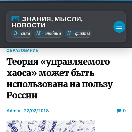
ЗНАНИЯ, МЫСЛИ,
НОВОСТИ
З
М
Н
—
сила
—
глубина
—
факты
.
.
ОБРАЗОВАНИЕ
Теория «управляемого
хаоса» может быть
использована на пользу
России
admin
-
22/02/2018
0