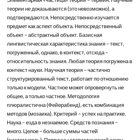
теории не доказываются (это невозможно), а
подтверждаются. Непосредственно изучается
предмет как аспект объекта. Непосредственный
объект – абстрактный объект. Базисная
лингвистическая характеристика знания – текст,
погруженный, однако, в контекст, отсюда –
относительность знания. Любая теория погружена в
контекст науки. Научная теория – частично
структурированный текст, работает по отношению
только к модели. Частное может опровергнуть не
общее, а только частное. Методология
плюралистична (Фейерабенд), есть комбинация
методов (мозаика). Критерий – успех на практике.
Наука – езда в незнаемое. Средств познания –
много. Целое – больше суммы частей
(системность). Первичны статистический закон,