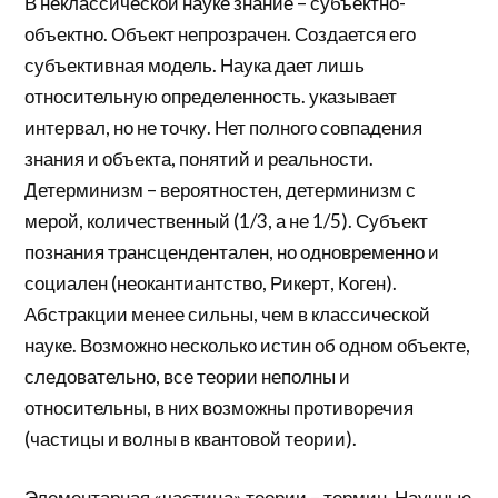
В неклассической науке знание – субъектно-
объектно. Объект непрозрачен. Создается его
субъективная модель. Наука дает лишь
относительную определенность. указывает
интервал, но не точку. Нет полного совпадения
знания и объекта, понятий и реальности.
Детерминизм – вероятностен, детерминизм с
мерой, количественный (1/3, а не 1/5). Субъект
познания трансцендентален, но одновременно и
социален (неокантиантство, Рикерт, Коген).
Абстракции менее сильны, чем в классической
науке. Возможно несколько истин об одном объекте,
следовательно, все теории неполны и
относительны, в них возможны противоречия
(частицы и волны в квантовой теории).
Элементарная «частица» теории – термин. Научные