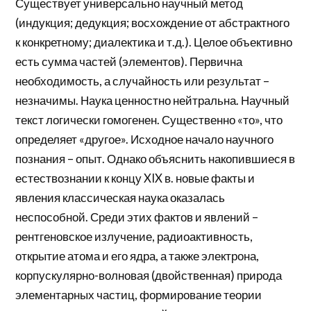
Существует универсально научный метод
(индукция; дедукция; восхождение от абстрактного
к конкретному; диалектика и т.д.). Целое объективно
есть сумма частей (элементов). Первична
необходимость, а случайность или результат –
незначимы. Наука ценностно нейтральна. Научный
текст логически гомогенен. Существенно «то», что
определяет «другое». Исходное начало научного
познания – опыт. Однако объяснить накопившиеся в
естествознании к концу XIX в. новые факты и
явления классическая наука оказалась
неспособной. Среди этих фактов и явлений –
рентгеновское излучение, радиоактивность,
открытие атома и его ядра, а также электрона,
корпускулярно-волновая (двойственная) природа
элементарных частиц, формирование теории