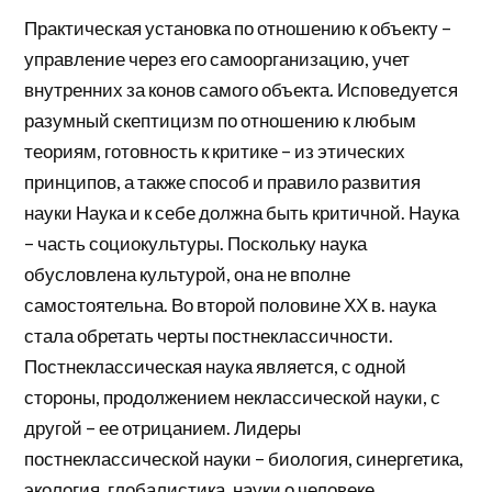
Практическая установка по отношению к объекту –
управление через его самоорганизацию, учет
внутренних за конов самого объекта. Исповедуется
разумный скептицизм по отношению к любым
теориям, готовность к критике – из этических
принципов, а также способ и правило развития
науки Наука и к себе должна быть критичной. Наука
– часть социокультуры. Поскольку наука
обусловлена культурой, она не вполне
самостоятельна. Во второй половине ХХ в. наука
стала обретать черты постнеклассичности.
Постнеклассическая наука является, с одной
стороны, продолжением неклассической науки, с
другой – ее отрицанием. Лидеры
постнеклассической науки – биология, синергетика,
экология, глобалистика, науки о человеке.