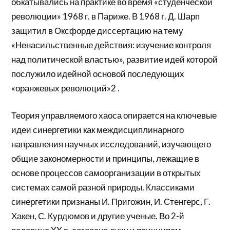
обкатывались на практике во время «студенческой
революции» 1968 г. в Париже. В 1968 г. Д. Шарп
защитил в Оксфорде диссертацию на тему
«Ненасильственные действия: изучение контроля
над политической властью», развитие идей которой
послужило идейной основой последующих
«оранжевых революций»2 .
Теория управляемого хаоса опирается на ключевые
идеи синергетики как междисциплинарного
направления научных исследований, изучающего
общие закономерности и принципы, лежащие в
основе процессов самоорганизации в открытых
системах самой разной природы. Классиками
синергетики признаны И. Пригожин, И. Стенгерс, Г.
Хакен, С. Курдюмов и другие ученые. Во 2-й