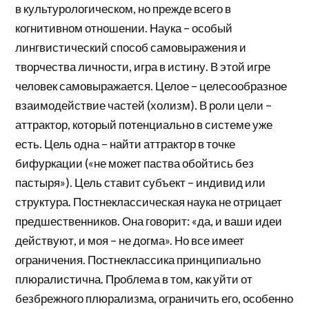
в культурологическом, но прежде всего в
когнитивном отношении. Наука – особый
лингвистический способ самовыражения и
творчества личности, игра в истину. В этой игре
человек самовыражается. Целое – целесообразное
взаимодействие частей (холизм). В роли цели –
аттрактор, который потенциально в системе уже
есть. Цель одна – найти аттрактор в точке
бифуркации («не может паства обойтись без
пастыря»). Цель ставит субъект – индивид или
структура. Постнеклассическая наука не отрицает
предшественников. Она говорит: «да, и ваши идеи
действуют, и моя – не догма». Но все имеет
ограничения. Постнеклассика принципиально
плюралистична. Проблема в том, как уйти от
безбрежного плюрализма, ограничить его, особенно