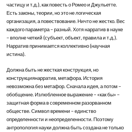
частицу и т.д.), как повесть о Ромео и Джульетте.
Есть законы, теории, но это не логическая
организация, а повествование. Ничто не жестко. Вес
каждого параметра – разный. Хотя нарратив в науке
– вполне четкий (субъект, объект, правила и т.д.).
Нарратив принимается коллективно (научная
истина).
Должна быть не жесткая конструкция, но
конструкциянарратив, метафора. История
невозможна без метафор. Сначала идея, а потом –
обобщение. Излюбленное выражение – «как бы» –
защитная форма в современном разорванном
обществе. Символ времени – единство
определенности и неопределенности. Поэтому
антропология науки должна быть создана не только