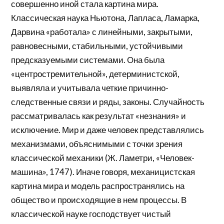
совершенно иной стала картина мира.
Классическая наука Ньютона, Лапласа, Ламарка,
Дарвина «работала» с линейными, закрытыми,
равновесными, стабильными, устойчивыми
предсказуемыми системами. Она была
«центростремительной», детерминистской,
выявляла и учитывала четкие причинно-
следственные связи и ряды, законы. Случайность
рассматривалась как результат «незнания» и
исключение. Мир и даже человек представлялись
механизмами, объяснимыми с точки зрения
классической механики (Ж. Ламетри, «Человек-
машина», 1747). Иначе говоря, механицистская
картина мира и модель распространялись на
общество и происходящие в нем процессы. В
классической науке господствует чистый