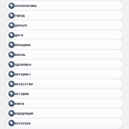
геополитика
город
деньги
дети
женщина
жизнь
здоровье
интернет
искусство
история
книга
коррупция
культура