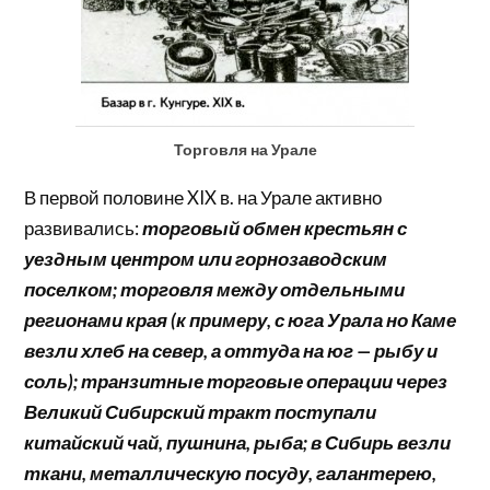
Торговля на Урале
В первой половине XIX в. на Урале активно
развивались:
торговый обмен крестьян с
уездным центром или горнозаводским
поселком; торговля между отдельными
регионами края (к примеру, с юга Урала но Каме
везли хлеб на север, а оттуда на юг — рыбу и
соль); транзитные торговые операции через
Великий Сибирский тракт поступали
китайский чай, пушнина, рыба; в Сибирь везли
ткани, металлическую посуду, галантерею,