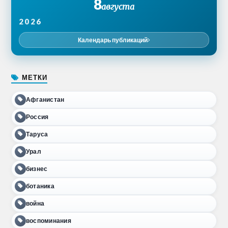
8
августа
2026
Календарь публикаций
МЕТКИ
Афганистан
Россия
Таруса
Урал
бизнес
ботаника
война
воспоминания