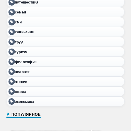
путешествия
семья
сми
сочинение
труд
туризм
философия
человек
чтение
школа
экономика
ПОПУЛЯРНОЕ