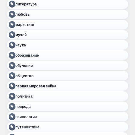
литература
любовь
маркетинг
музей
наука
образование
обучение
общество
первая мировая война
политика
природа
психология
путешествие