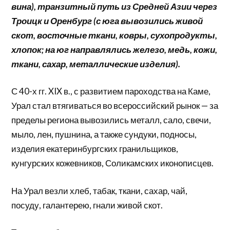
вина), транзитный путь из Средней Азии через
Троицк и Оренбург (с юга вывозились живой
скот, восточные ткани, ковры, сухопродукты,
хлопок; на юг направлялись железо, медь, кожи,
ткани, сахар, металлические изделия).
С 40-х гг. XIX в., с развитием пароходства на Каме,
Урал стал втягиваться во всероссийский рынок — за
пределы региона вывозились металл, сало, свечи,
мыло, лен, пушнина, а также сундуки, подносы,
изделия екатеринбургских гранильщиков,
кунгурских кожевников, Соликамских иконописцев.
На Урал везли хлеб, табак, ткани, сахар, чай,
посуду, галантерею, гнали живой скот.