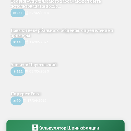
Теория «управляемого хаоса» может быть
использована на польз...
261
22/02/2018
Навыки невербального общения: определение и
примеры
113
14/02/2021
Алексей Паустовский
111
02/05/2020
Портрет Гете
90
17/04/2019
🧮
Калькулятор Шринкфляции