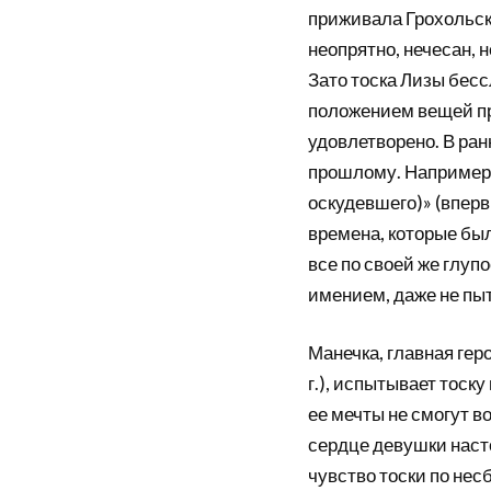
приживала Грохольско
неопрятно, нечесан, н
Зато тоска Лизы бесс
положением вещей пр
удовлетворено. В ран
прошлому. Например,
оскудевшего)» (вперв
времена, которые был
все по своей же глу
имением, даже не пы
Манечка, главная гер
г.), испытывает тоск
ее мечты не смогут в
сердце девушки насто
чувство тоски по не