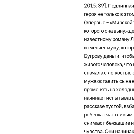
2015: 39]. Подлинная
героя не только в эт
(впервые – «Мирской т
которого она вынужде
известному роману Л.
изменяет мужу, котор
Бугрову деньги, чтоб
живого человека, что
сначала с легкостью 
мужа оставить сына 
променять на холодны
начинает испытывать 
рассказе пустой, взб
ребенка счастливым (
снимают бежавшие на
чувства. Они начина