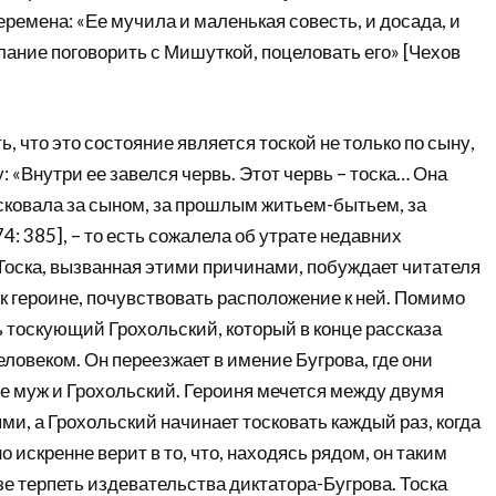
ремена: «Ее мучила и маленькая совесть, и досада, и
елание поговорить с Мишуткой, поцеловать его» [Чехов
, что это состояние является тоской не только по сыну,
: «Внутри ее завелся червь. Этот червь – тоска… Она
сковала за сыном, за прошлым житьем-бытьем, за
4: 385], – то есть сожалела об утрате недавних
Тоска, вызванная этими причинами, побуждает читателя
к героине, почувствовать расположение к ней. Помимо
 тоскующий Грохольский, который в конце рассказа
ловеком. Он переезжает в имение Бугрова, где они
ее муж и Грохольский. Героиня мечется между двумя
, а Грохольский начинает тосковать каждый раз, когда
но искренне верит в то, что, находясь рядом, он таким
е терпеть издевательства диктатора-Бугрова. Тоска