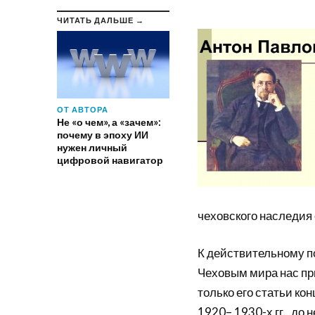
ЧИТАТЬ ДАЛЬШЕ →
ОТ АВТОРА
Не «о чем», а «зачем»:
почему в эпоху ИИ
нужен личный
цифровой навигатор
чеховского наследия 
К действительному п
Чеховым мира нас пр
только его статьи кон
1920– 1930-х гг., до