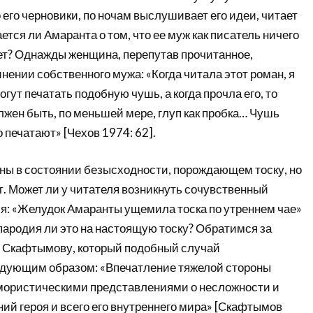
его черновики, по ночам выслушивает его идеи, читает
ется ли Амаранта о том, что ее муж как писатель ничего
ет? Однажды женщина, перепутав прочитанное,
нении собственного мужа: «Когда читала этот роман, я
огут печатать подобную чушь, а когда прочла его, то
лжен быть, по меньшей мере, глуп как пробка… Чушь
 печатают» [Чехов 1974: 62].
аны в состоянии безысходности, порождающем тоску, но
. Может ли у читателя возникнуть сочувственный
ся: «Желудок Амаранты ущемила тоска по утреннем чае»
 пародия ли это на настоящую тоску? Обратимся за
. Скафтымову, который подобный случай
едующим образом: «Впечатление тяжелой стороны
мористическими представлениями о несложности и
ий героя и всего его внутреннего мира» [Скафтымов