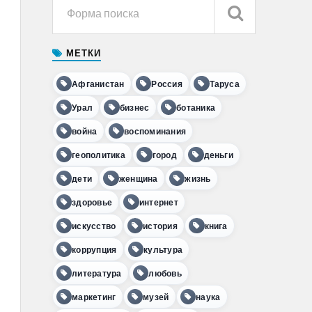
МЕТКИ
Афганистан
Россия
Таруса
Урал
бизнес
ботаника
война
воспоминания
геополитика
город
деньги
дети
женщина
жизнь
здоровье
интернет
искусство
история
книга
коррупция
культура
литература
любовь
маркетинг
музей
наука