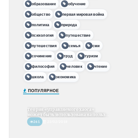
образование
обучение
общество
первая мировая война
политика
природа
психология
путешествие
путешествия
семья
сми
сочинение
труд
туризм
философия
человек
чтение
школа
экономика
ПОПУЛЯРНОЕ
Теория «управляемого хаоса»
может быть использована на польз...
261
22/02/2018