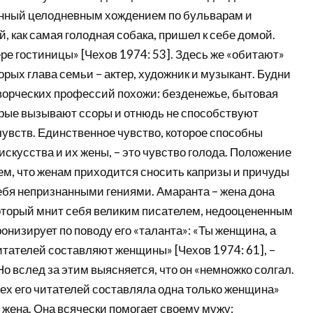
нный целодневным хождением по бульварам и
, как самая голодная собака, пришел к себе домой.
ре гостиницы» [Чехов 1974: 53]. Здесь же «обитают»
орых глава семьи – актер, художник и музыкант. Будни
ворческих профессий похожи: безденежье, бытовая
орые вызывают ссоры и отнюдь не способствуют
увств. Единственное чувство, которое способны
скусства и их жены, – это чувство голода. Положение
ем, что женам приходится сносить капризы и причуды
бя непризнанными гениями. Амаранта – жена дона
оторый мнит себя великим писателем, недооцененным
онизирует по поводу его «таланта»: «Ты женщина, а
тателей составляют женщины» [Чехов 1974: 61], –
Но вслед за этим выясняется, что он «немножко солгал.
ех его читателей составляла одна только женщина»
о жена. Она всячески помогает своему мужу: