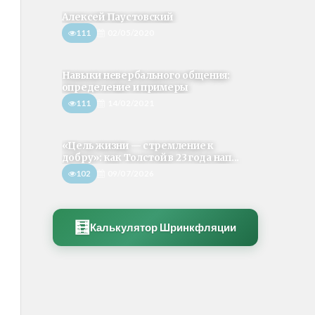
Алексей Паустовский
111
02/05/2020
Навыки невербального общения:
определение и примеры
111
14/02/2021
«Цель жизни — стремление к
добру»: как Толстой в 23 года нап...
102
09/07/2026
🧮
Калькулятор Шринкфляции