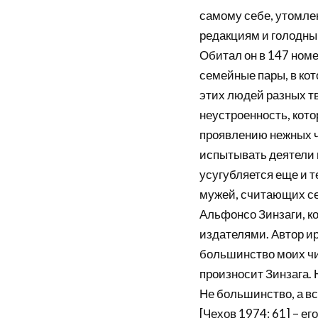
самому себе, утомле
редакциям и голодный
Обитал он в 147 номе
семейные пары, в кот
этих людей разных т
неустроенность, кот
проявлению нежных ч
испытывать деятели и
усугубляется еще и т
мужей, считающих се
Альфонсо Зинзаги, к
издателями. Автор ир
большинство моих чи
произносит Зинзага. 
Не большинство, а вс
[Чехов 1974: 61] – ег