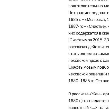
подготовительных мат
Чехова» исследовате
1885 г. – «Мелюзга», 
1887-го – «Счастье»,
них содержатся в ск
[Скафтымов 2015: 33
рассказах действител
стать одним из самых
чеховской прозе с са
Скафтымовым подборк
чеховской рецепции 
1880–1885 гг. Остан
В рассказе «Жены арт
1880 г.) тон задаетс
известный <…> тольк