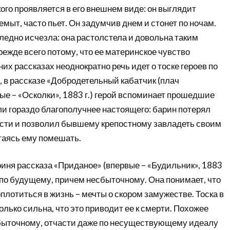
го проявляется в его внешнем виде: он выглядит
емыт, часто пьет. Он задумчив днем и стонет по ночам.
ледно исчезла: она растолстела и довольна таким
ежде всего потому, что ее материнское чувство
них рассказах неоднократно речь идет о тоске героев по
 в рассказе «Добродетельный кабатчик (плач
ые – «Осколки», 1883 г.) герой вспоминает прошедшие
и гораздо благополучнее настоящего: барин потерял
пости и позволил бывшему крепостному завладеть своим
таясь ему помешать.
оиня рассказа «Приданое» (впервые – «Будильник», 1883
у по будущему, причем несбыточному. Она понимает, что
оплотиться в жизнь – мечты о скором замужестве. Тоска в
лько сильна, что это приводит ее к смерти. Похожее
сбыточному, отчасти даже по несуществующему идеалу