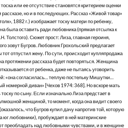
 тоска или ее отсутствие становятся критерием оценки
ом рассказе, но и в последующих. Рассказ «Живой товар»
олк», 1882 г.) изображает тоску матери по ребенку,
на была оставить ради любовника (прямая отсылка к
Н. Толстого). Сюжет прост: Лиза, главная героиня,
ого зовут Бугров. Любовник Грохольский предлагает
ы тот отпустил жену. По сути, происходит купляпродажа
 на протяжении рассказа будет повторяться. Женщина
отказывается от ребенка, даже не пытаясь уговорить
ей: «она согласилась… теплую постельку Мишутки…
й номерной диван» [Чехов 1974: 368]. Но вскоре мать
тоску по сыну. Если изначально Лиза предстает в
алмошной женщиной, то момент, когда она видит своего
оказалось, что Бугров купил дачу напротив той, которую
 юг любовники), пробуждает в ней материнские
ют преобладать над любовными чувствами, и в женщине