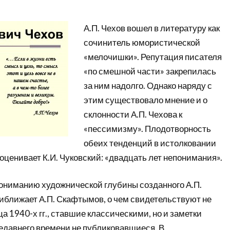
А.П. Чехов вошел в литературу как
сочинитель юмористической
«мелочишки». Репутация писателя
«по смешной части» закрепилась
за ним надолго. Однако наряду с
этим существовало мнение и о
склонности А.П. Чехова к
«пессимизму». Плодотворность
обеих тенденций в истолковании
оценивает К.И. Чуковский: «двадцать лет непонимания».
ониманию художнической глубины созданного А.П.
иближает А.П. Скафтымов, о чем свидетельствуют не
ца 1940-х гг., ставшие классическими, но и заметки
 недавнего времени не публиковавшиеся. В