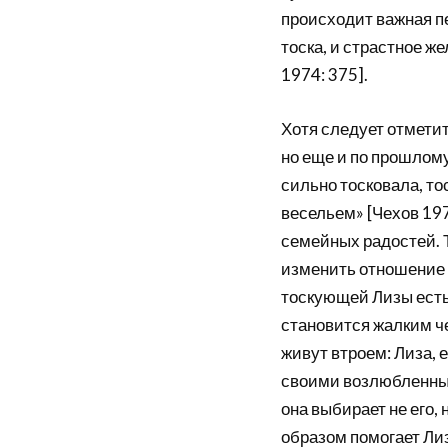
происходит важная пе
тоска, и страстное ж
1974: 375].
Хотя следует отметить
но еще и по прошлому
сильно тосковала, то
весельем» [Чехов 197
семейных радостей. 
изменить отношение 
тоскующей Лизы есть
становится жалким че
живут втроем: Лиза, 
своими возлюбленными
она выбирает не его, 
образом помогает Лиз