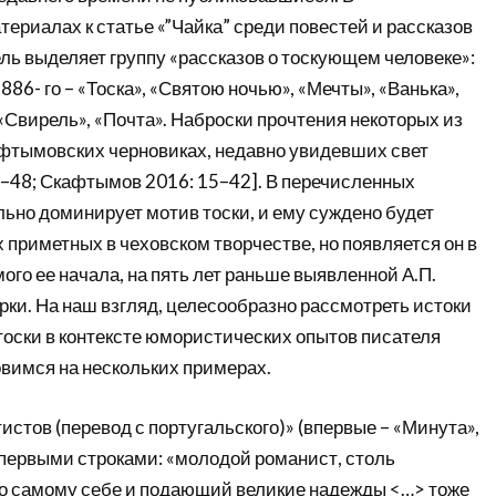
ериалах к статье «”Чайка” среди повестей и рассказов
ль выделяет группу «рассказов о тоскующем человеке»:
1886- го – «Тоска», «Святою ночью», «Мечты», «Ванька»,
 «Свирель», «Почта». Наброски прочтения некоторых из
афтымовских черновиках, недавно увидевших свет
–48; Скафтымов 2016: 15–42]. В перечисленных
ьно доминирует мотив тоски, и ему суждено будет
 приметных в чеховском творчестве, но появляется он в
мого ее начала, на пять лет раньше выявленной А.П.
и. На наш взгляд, целесообразно рассмотреть истоки
тоски в контексте юмористических опытов писателя
овимся на нескольких примерах.
истов (перевод с португальского)» (впервые – «Минута»,
я первыми строками: «молодой романист, столь
о самому себе и подающий великие надежды <…> тоже