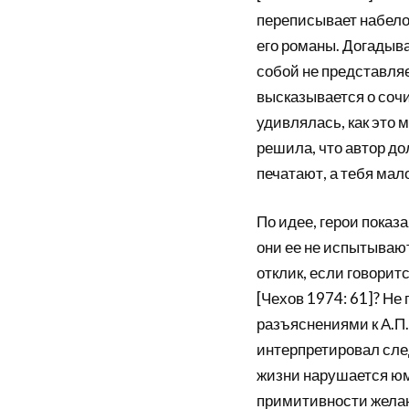
переписывает набело 
его романы. Догадыва
собой не представля
высказывается о сочи
удивлялась, как это м
решила, что автор до
печатают, а тебя мало
По идее, герои показ
они ее не испытывают
отклик, если говорит
[Чехов 1974: 61]? Не
разъяснениями к А.П
интерпретировал сл
жизни нарушается ю
примитивности желан