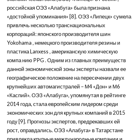
российская ОЭЗ «Алабуга» была признана
«достойной упоминания» [8]. ОЭЗ «Липецк» сумела
привлечь несколько транснациональных
корпораций: японского производителя шин
Yokohama , немецкого производителя резины и
пластика Lanxess , американскую химическую
компа нию PPG . Одним из главных преимуществ
данной экономической зоны эксперты назвали ее
географическое положение на пересечении двух
крупнейших автомагистралей – М4 «Дон» и М6
«Каспий». ОЭЗ «Алабуга», упомянутая в рейтинге
2014 года, стала европейским лидером среди
экономических зон для крупных компаний в 2015
году [9]. Прогнозы экспертов, предрекавших ей
рост, оправдались. ОЭЗ «Алабуга» в Татарстане
привлекла крупные международные компании и