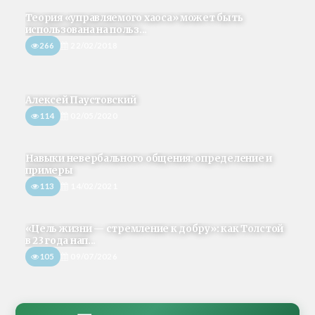
Теория «управляемого хаоса» может быть
использована на польз...
266
22/02/2018
Алексей Паустовский
114
02/05/2020
Навыки невербального общения: определение и
примеры
113
14/02/2021
«Цель жизни — стремление к добру»: как Толстой
в 23 года нап...
105
09/07/2026