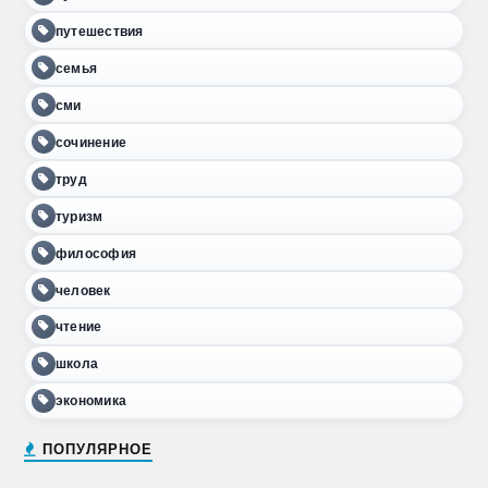
путешествия
семья
сми
сочинение
труд
туризм
философия
человек
чтение
школа
экономика
ПОПУЛЯРНОЕ