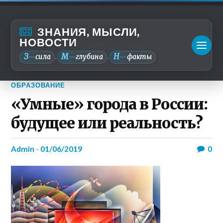
ЗНАНИЯ, МЫСЛИ,
НОВОСТИ
З
М
Н
—
сила
—
глубина
—
факты
.
.
ОБРАЗОВАНИЕ
«Умные» города в России:
будущее или реальность?
admin
-
01/06/2019
0