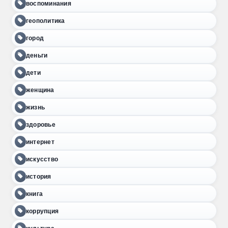
воспоминания
геополитика
город
деньги
дети
женщина
жизнь
здоровье
интернет
искусство
история
книга
коррупция