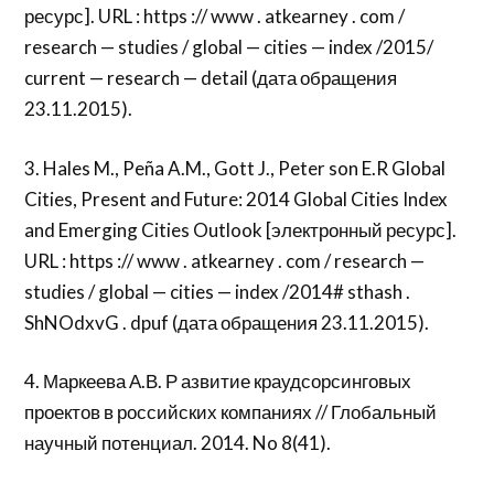
ресурс]. URL : https :// www . atkearney . com /
research — studies / global — cities — index /2015/
current — research — detail (дата обращения
23.11.2015).
3. Hales M., Peña A.M., Gott J., Peter son E.R Global
Cities, Present and Future: 2014 Global Cities Index
and Emerging Cities Outlook [электронный ресурс].
URL : https :// www . atkearney . com / research —
studies / global — cities — index /2014# sthash .
ShNOdxvG . dpuf (дата обращения 23.11.2015).
4. Маркеева А.В. Р азвитие краудсорсинговых
проектов в российских компаниях // Глобальный
научный потенциал. 2014. No 8(41).