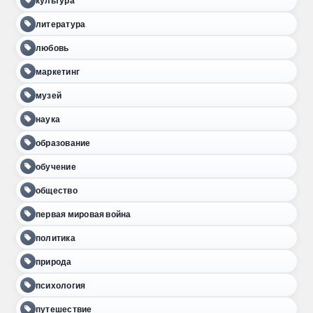
культура
литература
любовь
маркетинг
музей
наука
образование
обучение
общество
первая мировая война
политика
природа
психология
путешествие