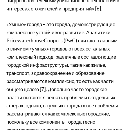
цифровых и телекоммуникационных технологий в
интересах его жителей и предприятий» [6].
«Умные» города – это города, демонстрирующие
комплексное устойчивое развитие. Аналитики
PricewaterhouseCoopers (PwC) считают главным
отличием «умных» городов от всех остальных
комплексный подход: различные составля ющие
городской инфраструктуры, такие как жилье,
транспорт, здравоохранение и образование,
рассматриваются комплексно, то есть как части
общего целого [7]. Довольно часто городские
власти пытаются решать проблемы в отдельных
сферах, однако, в «умных» города х все проблемы
рассматриваются как комплексные городские,
поскольку все компоненты города тесно
взаимосвязаны и являются частями одних и тех же