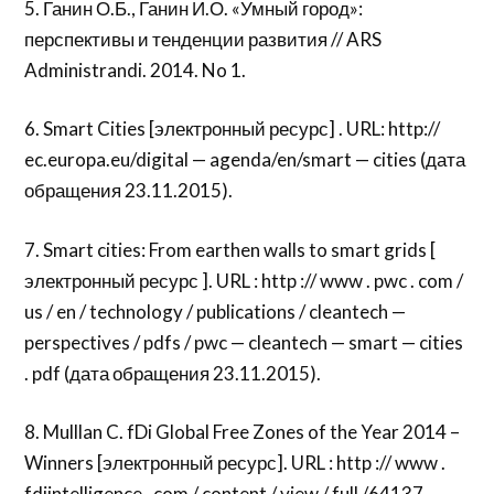
5. Ганин О.Б., Ганин И.О. «Умный город»:
перспективы и тенденции развития // ARS
Administrandi. 2014. No 1.
6. Smart Cities [электронный ресурс] . URL: http://
ec.europa.eu/digital — agenda/en/smart — cities (дата
обращения 23.11.2015).
7. Smart cities: From earthen walls to smart grids [
электронный ресурс ]. URL : http :// www . pwc . com /
us / en / technology / publications / cleantech —
perspectives / pdfs / pwc — cleantech — smart — cities
. pdf (дата обращения 23.11.2015).
8. Mulllan C. fDi Global Free Zones of the Year 2014 –
Winners [электронный ресурс]. URL : http :// www .
fdiintelligence . com / content / view / full /64137