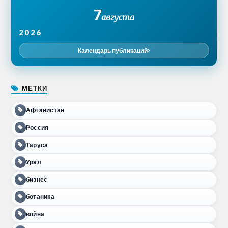
7
августа
2026
Календарь публикаций
МЕТКИ
Афганистан
Россия
Таруса
Урал
бизнес
ботаника
война