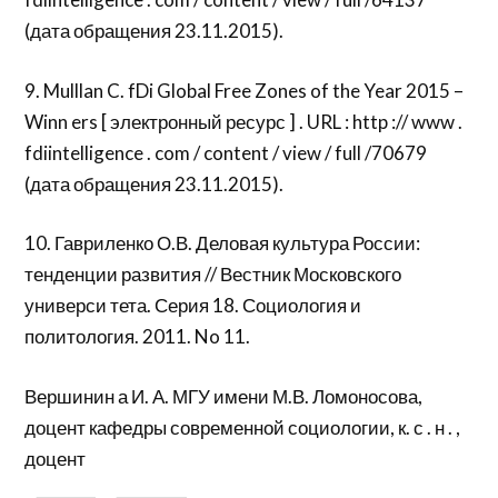
(дата обращения 23.11.2015).
9. Mulllan C. fDi Global Free Zones of the Year 2015 –
Winn ers [ электронный ресурс ] . URL : http :// www .
fdiintelligence . com / content / view / full /70679
(дата обращения 23.11.2015).
10. Гавриленко О.В. Деловая культура России:
тенденции развития // Вестник Московского
универси тета. Серия 18. Социология и
политология. 2011. No 11.
Вершинин а И. А. МГУ имени М.В. Ломоносова,
доцент кафедры современной социологии, к. с . н . ,
доцент