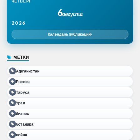
ЧЕТВЕРГ
6
августа
2026
Календарь публикаций
МЕТКИ
Афганистан
Россия
Таруса
Урал
бизнес
ботаника
война