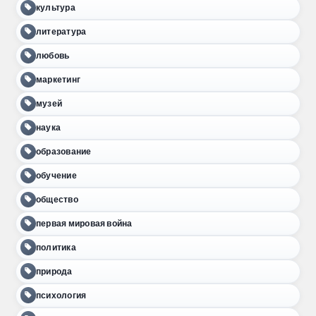
культура
литература
любовь
маркетинг
музей
наука
образование
обучение
общество
первая мировая война
политика
природа
психология