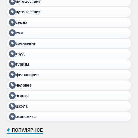
путешествие
путешествия
семья
сми
сочинение
труд
туризм
философия
человек
чтение
школа
экономика
ПОПУЛЯРНОЕ