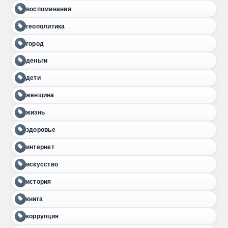
воспоминания
геополитика
город
деньги
дети
женщина
жизнь
здоровье
интернет
искусство
история
книга
коррупция