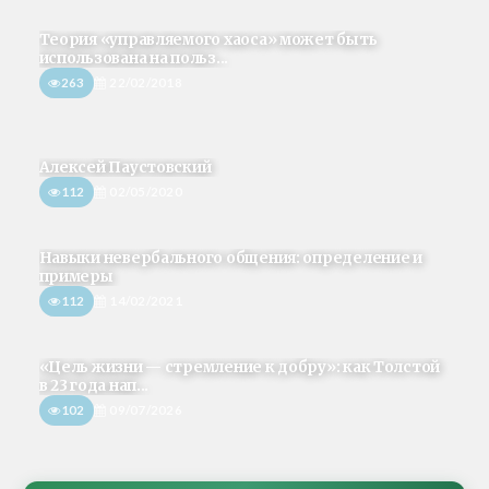
Теория «управляемого хаоса» может быть
использована на польз...
263
22/02/2018
Алексей Паустовский
112
02/05/2020
Навыки невербального общения: определение и
примеры
112
14/02/2021
«Цель жизни — стремление к добру»: как Толстой
в 23 года нап...
102
09/07/2026