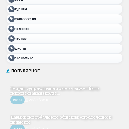
туризм
философия
человек
чтение
школа
экономика
ПОПУЛЯРНОЕ
Теория «управляемого хаоса» может быть
использована на польз...
274
22/02/2018
Навыки невербального общения: определение и
примеры
115
14/02/2021