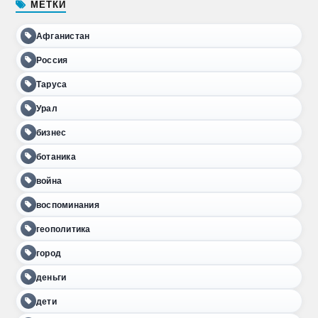
МЕТКИ
Афганистан
Россия
Таруса
Урал
бизнес
ботаника
война
воспоминания
геополитика
город
деньги
дети