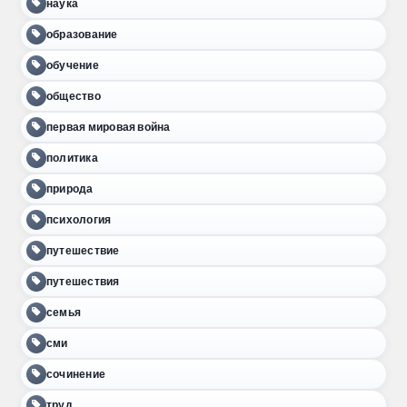
наука
образование
обучение
общество
первая мировая война
политика
природа
психология
путешествие
путешествия
семья
сми
сочинение
труд