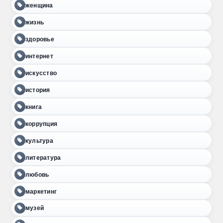
женщина
жизнь
здоровье
интернет
искусство
история
книга
коррупция
культура
литература
любовь
маркетинг
музей