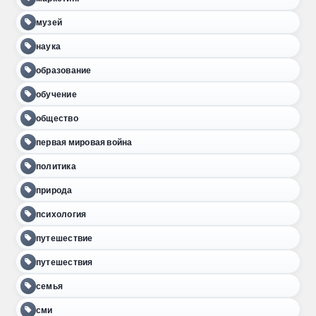
музей
наука
образование
обучение
общество
первая мировая война
политика
природа
психология
путешествие
путешествия
семья
сми