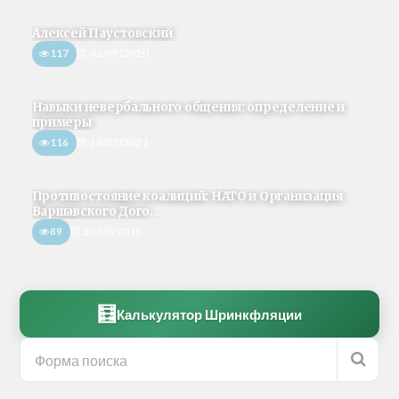
Алексей Паустовский
117
02/05/2020
Навыки невербального общения: определение и
примеры
116
14/02/2021
Противостояние коалиций: НАТО и Организация
Варшавского Дого...
89
20/05/2019
🧮
Калькулятор Шринкфляции