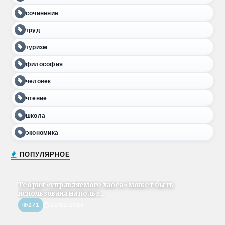
сочинение
труд
туризм
философия
человек
чтение
школа
экономика
ПОПУЛЯРНОЕ
Теория «управляемого хаоса» может быть
использована на польз...
271
22/02/2018