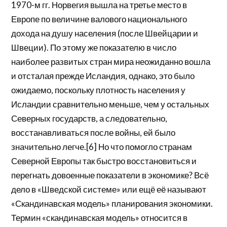
1970-м гг. Норвегия вышла на третье место в
Европе по величине валового национального
дохода на душу населения (после Швейцарии и
Швеции). По этому же показателю в число
наиболее развитых стран мира неожиданно вошла
и отсталая прежде Исландия, однако, это было
ожидаемо, поскольку плотность населения у
Исландии сравнительно меньше, чем у остальных
Северных государств, а следовательно,
восстанавливаться после войны, ей было
значительно легче.[6] Но что помогло странам
Северной Европы так быстро восстановиться и
перегнать довоенные показатели в экономике? Всё
дело в «Шведской системе» или ещё её называют
«Скандинавская модель» планирования экономики.
Термин «скандинавская модель» относится в