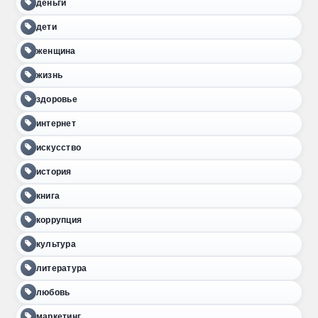
деньги
дети
женщина
жизнь
здоровье
интернет
искусство
история
книга
коррупция
культура
литература
любовь
маркетинг