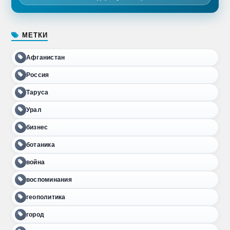
МЕТКИ
Афганистан
Россия
Таруса
Урал
бизнес
ботаника
война
воспоминания
геополитика
город