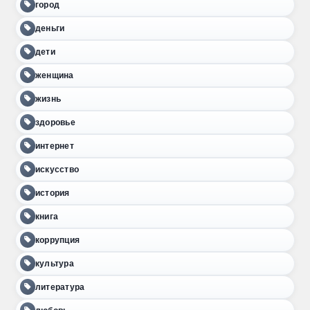
город
деньги
дети
женщина
жизнь
здоровье
интернет
искусство
история
книга
коррупция
культура
литература