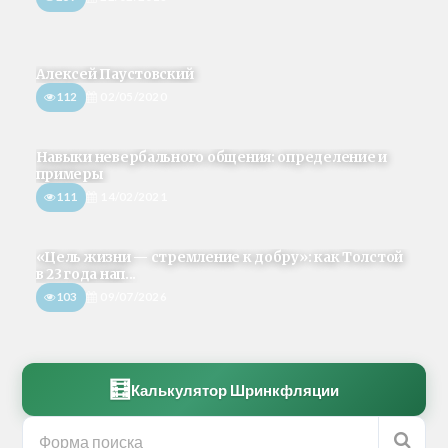
Алексей Паустовский
112
02/05/2020
Навыки невербального общения: определение и
примеры
111
14/02/2021
«Цель жизни — стремление к добру»: как Толстой
в 23 года нап...
103
09/07/2026
🧮
Калькулятор Шринкфляции