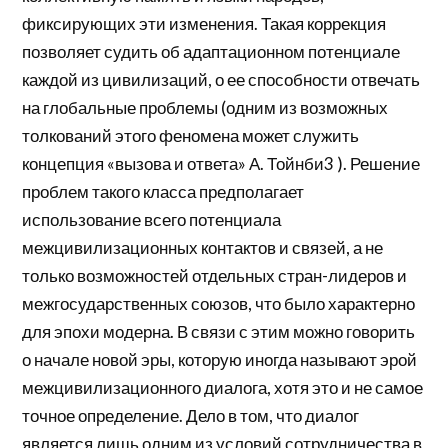
фиксирующих эти изменения. Такая коррекция
позволяет судить об адаптационном потенциале
каждой из цивилизаций, о ее способности отвечать
на глобальные проблемы (одним из возможных
толкований этого феномена может служить
концепция «вызова и ответа» А. Тойнби3 ). Решение
проблем такого класса предполагает
использование всего потенциала
межцивилизационных контактов и связей, а не
только возможностей отдельных стран-лидеров и
межгосударственных союзов, что было характерно
для эпохи модерна. В связи с этим можно говорить
о начале новой эры, которую иногда называют эрой
межцивилизационного диалога, хотя это и не самое
точное определение. Дело в том, что диалог
является лишь одним из условий сотрудничества в