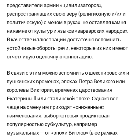
представители армии «цивилизаторов»,
распространявших свою веру (религиозную и/или
политическую) с мечом в руках, не оставляя камня
на камне от культур и языков «варварских народов».
В качестве иллюстрации достаточно вспомнить
устойчивые обороты речи, некоторые из них имеют
отчетливую оценочную коннотацию.
В связи с этим можно вспомнить о шекспировских и
пушкинских временах, эпохах Петра Великого или
королевы Виктории, временах царствования
Екатерины II или сталинской эпохе. Однако все
чаще на смену им приходят «сниженные»
наименования, выбор которых продиктован
популярностью субкультур, например
музыкальных — от «эпохи Битлов» (в ее рамках