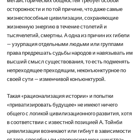
метаисторических общностей требует особой
осторожности и по той причине, что даже самые
жизнеспособные цивилизации, сохраняющие
жизненную энергию в течение столетий и
тысячелетий, смертны. А одна из причин их гибели
— узурпация отдельными людьми или группами
права предрешать судьбы народов и навязывать им
высший смысл существования, то есть подменять
непреходящее преходящим, неконъюнктурное по
своей сути — изменчивой конъюнктурой.
Такая «рационализация истории» и попытки
«приватизировать будущее» не имеют ничего
общего с логикой цивилизационного развития, хотя
в соответствии с известной позицией А. Тойнби
цивилизации возникают или гибнут в зависимости
от того, способны ли «творческие меньшинства»