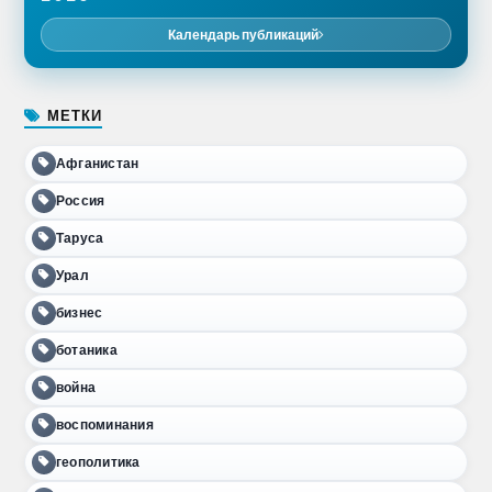
Календарь публикаций
МЕТКИ
Афганистан
Россия
Таруса
Урал
бизнес
ботаника
война
воспоминания
геополитика