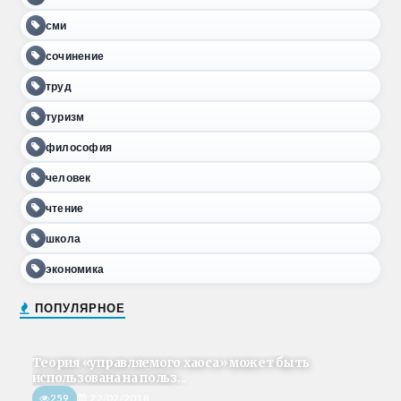
сми
сочинение
труд
туризм
философия
человек
чтение
школа
экономика
ПОПУЛЯРНОЕ
Теория «управляемого хаоса» может быть
использована на польз...
259
22/02/2018