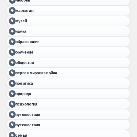
любовь
маркетинг
музей
наука
образование
обучение
общество
первая мировая война
политика
природа
психология
путешествие
путешествия
семья