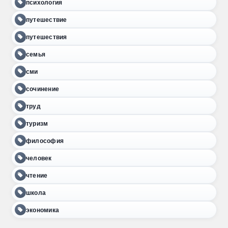
психология
путешествие
путешествия
семья
сми
сочинение
труд
туризм
философия
человек
чтение
школа
экономика