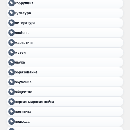
коррупция
культура
литература
любовь
маркетинг
музей
наука
образование
обучение
общество
первая мировая война
политика
природа