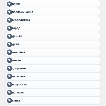
война
воспоминания
геополитика
город
деньги
дети
женщина
жизнь
здоровье
интернет
искусство
история
книга