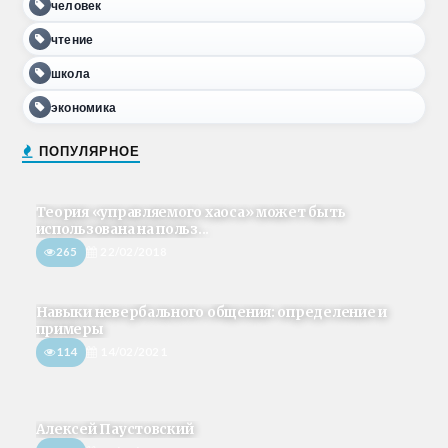
человек
чтение
школа
экономика
ПОПУЛЯРНОЕ
Теория «управляемого хаоса» может быть
использована на польз...
265
22/02/2018
Навыки невербального общения: определение и
примеры
114
14/02/2021
Алексей Паустовский