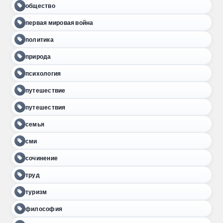
общество
первая мировая война
политика
природа
психология
путешествие
путешествия
семья
сми
сочинение
труд
туризм
философия