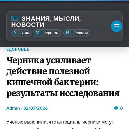
ЗНАНИЯ, МЫСЛИ,
НОВОСТИ
З
М
Н
—
сила
—
глубина
—
факты
.
.
ЗДОРОВЬЕ
Черника усиливает
действие полезной
кишечной бактерии:
результаты исследования
admin
-
02/07/2026
0
Ученые выяснили, что антоцианы черники могут