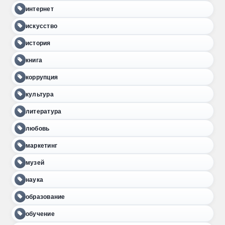
интернет
искусство
история
книга
коррупция
культура
литература
любовь
маркетинг
музей
наука
образование
обучение