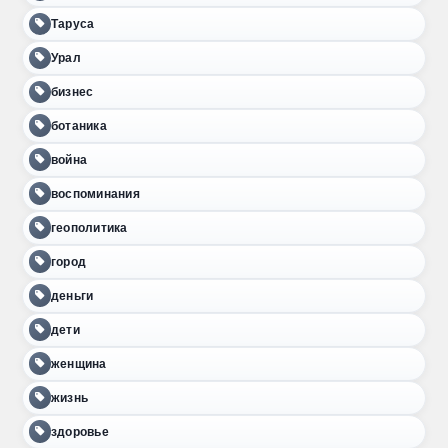
Таруса
Урал
бизнес
ботаника
война
воспоминания
геополитика
город
деньги
дети
женщина
жизнь
здоровье