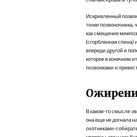
Искривленный позвон
точки позвоночника, 
как смещение межпозв
(сгорбленная спина) и
впереди другой и по
которое в конечном 
позвонками и привест
Ожирени
В каком-то смысле эв
она еще не догнала н
охотниками-собирате
уверены, где у них 