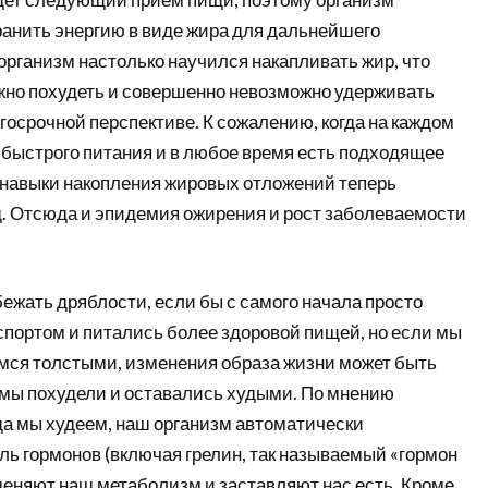
ранить энергию в виде жира для дальнейшего
организм настолько научился накапливать жир, что
жно похудеть и совершенно невозможно удерживать
госрочной перспективе. К сожалению, когда на каждом
 быстрого питания и в любое время есть подходящее
 навыки накопления жировых отложений теперь
д. Отсюда и эпидемия ожирения и рост заболеваемости
ежать дряблости, если бы с самого начала просто
портом и питались более здоровой пищей, но если мы
мся толстыми, изменения образа жизни может быть
 мы похудели и оставались худыми. По мнению
да мы худеем, наш организм автоматически
ль гормонов (включая грелин, так называемый «гормон
меняют наш метаболизм и заставляют нас есть. Кроме