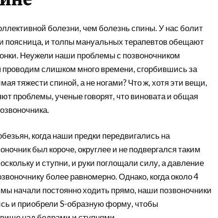
оллективной болезни, чем болезнь спины. У нас болит
 и поясница, и толпы мануальных терапевтов обещают
онки. Неужели наши проблемы с позвоночником
мы проводим слишком много времени, сгорбившись за
ая тяжести спиной, а не ногами? Что ж, хотя эти вещи,
ют проблемы, ученые говорят, что виновата и общая
позвоночника.
обезьян, когда наши предки передвигались на
воночник был короче, округлее и не подвергался таким
оскольку и ступни, и руки поглощали силу, а давление
звоночнику более равномерно. Однако, когда около 4
 мы начали постоянно ходить прямо, наши позвоночники
сь и приобрели S-образную форму, чтобы
вище над бедрами и ступнями.