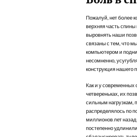
Пожалуй, нет более к
верхняя часть спины
выровнять наши позв
связаны с тем, что 
компьютером и подним
несомненно, усугубля
конструкция нашего 
Как и у современных 
четвереньках, их поз
сильным нагрузкам, п
распределялось по по
миллионов лет назад
постепенно удлинили
сбалансировать туло