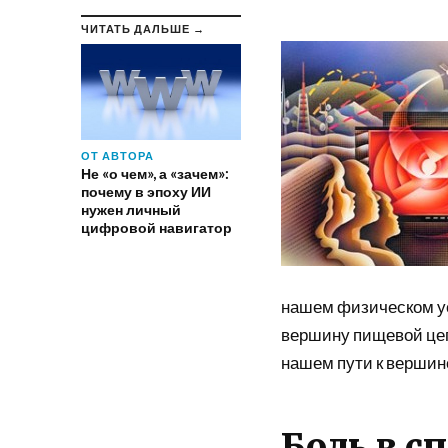
ЧИТАТЬ ДАЛЬШЕ →
ОТ АВТОРА
Не «о чем», а «зачем»:
почему в эпоху ИИ
нужен личный
цифровой навигатор
нашем физическом ус
вершину пищевой цеп
нашем пути к вершине
Боль в с