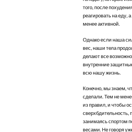
того, после похудени
реагировать на еду, 
менее активной.
Однако если наша си
вес, наши тела прод
делают все возможное
внутренние защитные
всю нашу жизнь.
Конечно, мы знаем, ч
сделали. Тем не мене
из правил, и чтобы о
сверхбдительность, 
занимаясь спортом по
весами. Не говоря уж