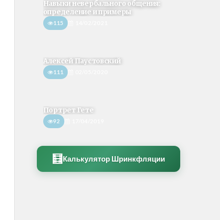
Навыки невербального общения:
определение и примеры
115
14/02/2021
Алексей Паустовский
111
02/05/2020
Портрет Гете
92
17/04/2019
🧮
Калькулятор Шринкфляции