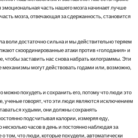
я эмоциональная часть нашего мозга начинает лучше
а часть мозга, отвечающая за сдержанность, становится
ла воли достаточно сильна и мы действительно теряем
олжают скоординированные атаки против «голодания» и
, чтобы заставить нас снова набрать килограммы. Эти
 механизмы могут действовать годами или, возможно,
то можно похудеть и сохранить его, потому что люди это
е, ученые говорят, что эти люди являются исключением
ставаться худыми, они должны сохранять
постоянно подсчитывая калории, измеряя еду,
 несколько часов в день и постоянно наблюдая за
е о том, что люди, которые похудели, автоматически