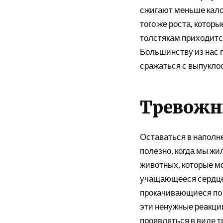
сжигают меньше кало
того же роста, которы
толстякам приходитс
Большинству из нас п
сражаться с выпукло
Тревожн
Оставаться в наполн
полезно, когда мы жи
животных, которые мо
учащающееся сердцеб
прокачивающиеся по т
эти ненужные реакции
проявляться в виде т