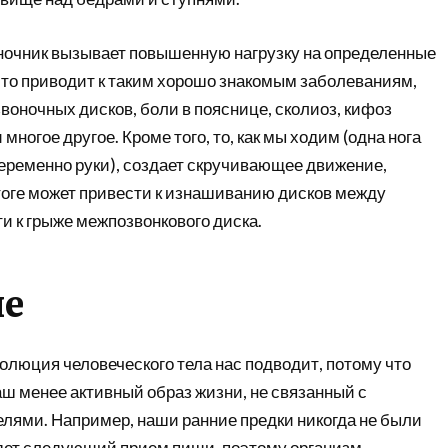
очник вызывает повышенную нагрузку на определенные
что приводит к таким хорошо знакомым заболеваниям,
оночных дисков, боли в пояснице, сколиоз, кифоз
 многое другое. Кроме того, то, как мы ходим (одна нога
переменно руки), создает скручивающее движение,
итоге может привести к изнашиванию дисков между
и к грыже межпозвонкового диска.
е
олюция человеческого тела нас подводит, потому что
аш менее активный образ жизни, не связанный с
лями. Например, наши ранние предки никогда не были
будет следующий прием пищи, поэтому организм