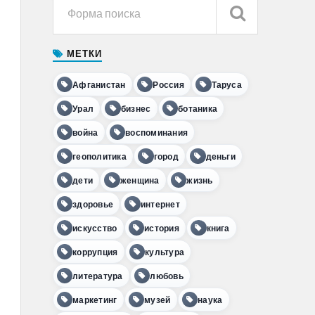
МЕТКИ
Афганистан
Россия
Таруса
Урал
бизнес
ботаника
война
воспоминания
геополитика
город
деньги
дети
женщина
жизнь
здоровье
интернет
искусство
история
книга
коррупция
культура
литература
любовь
маркетинг
музей
наука