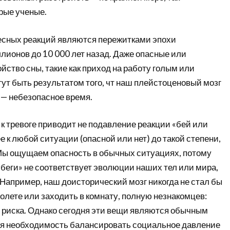
рые ученые.
есных реакций являются пережитками эпохи
лионов до 10 000 лет назад. Даже опасные или
ство сны, такие как приход на работу голым или
гут быть результатом того, чт наш плейстоценовый мозг
ь — небезопасное время.
 к тревоге приводит не подавление реакции «бей или
е к любой ситуации (опасной или нет) до такой степени,
Мы ощущаем опасность в обычных ситуациях, потому
 беги» не соответствует эволюции наших тел или мира,
Например, наш доисторический мозг никогда не стал бы
молете или заходить в комнату, полную незнакомцев:
 риска. Однако сегодня эти вещи являются обычным
я необходимость балансировать социальное давление