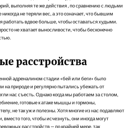
рий, выполняя те же действия , по сравнению с людьми
е никогда не теряли вес, а это означает, что бывшим
я работать вдвое больше, чтобы оставаться худыми.
росто не хватает выносливости, чтобы бесконечно
стью.
ые расстройства
енной адреналином стадии «бей или беги» было
ли на природе и регулярно пытались убежать от
гли нас съесть. Однако когда мы работаем за столом,
иение, готовые к атаке мышцы и гормоны,
елу, не так уж и полезны. Хотя многие из нас подавляют
, вместо того, чтобы исчезнуть, они иногда могут
ревожных расстройств — по крайней мере, так