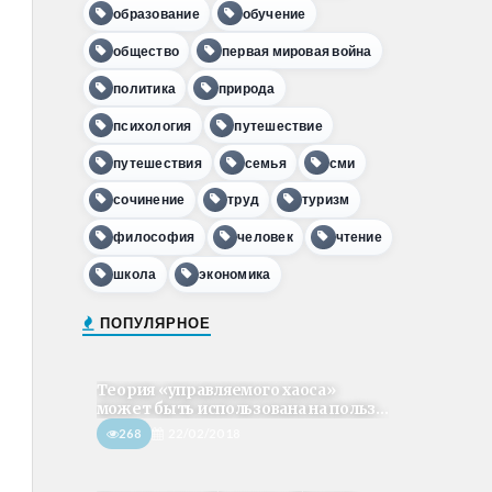
образование
обучение
общество
первая мировая война
политика
природа
психология
путешествие
путешествия
семья
сми
сочинение
труд
туризм
философия
человек
чтение
школа
экономика
ПОПУЛЯРНОЕ
Теория «управляемого хаоса»
может быть использована на польз...
268
22/02/2018