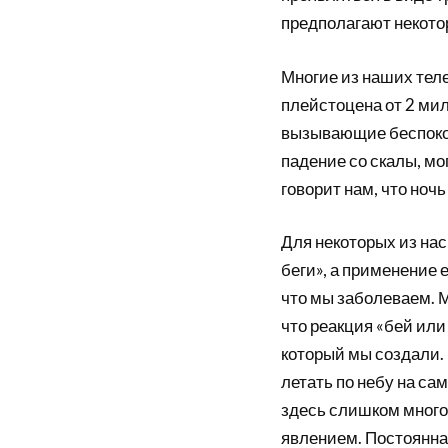
предполагают некото
Многие из наших тел
плейстоцена от 2 мил
вызывающие беспокой
падение со скалы, мо
говорит нам, что ноч
Для некоторых из нас
беги», а применение е
что мы заболеваем. 
что реакция «бей или
который мы создали. 
летать по небу на са
здесь слишком много
явлением. Постоянна